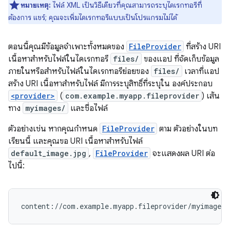
หมายเหตุ:
ไฟล์ XML เป็นวิธีเดียวที่คุณสามารถระบุไดเรกทอรีที่
ต้องการ แชร์; คุณจะเพิ่มไดเรกทอรีแบบเป็นโปรแกรมไม่ได้
ตอนนี้คุณมีข้อมูลจำเพาะทั้งหมดของ
FileProvider
ที่สร้าง URI
เนื้อหาสำหรับไฟล์ในไดเรกทอรี
files/
ของแอป ที่จัดเก็บข้อมูล
ภายในหรือสำหรับไฟล์ในไดเรกทอรีย่อยของ
files/
เวลาที่แอป
สร้าง URI เนื้อหาสำหรับไฟล์ มีการระบุสิทธิ์ที่ระบุใน องค์ประกอบ
<provider>
(
com.example.myapp.fileprovider
) เส้น
ทาง
myimages/
และชื่อไฟล์
ตัวอย่างเช่น หากคุณกำหนด
FileProvider
ตาม ตัวอย่างในบท
เรียนนี้ และคุณขอ URI เนื้อหาสำหรับไฟล์
default_image.jpg
,
FileProvider
จะแสดงผล URI ต่อ
ไปนี้:
content://com.example.myapp.fileprovider/myimages/