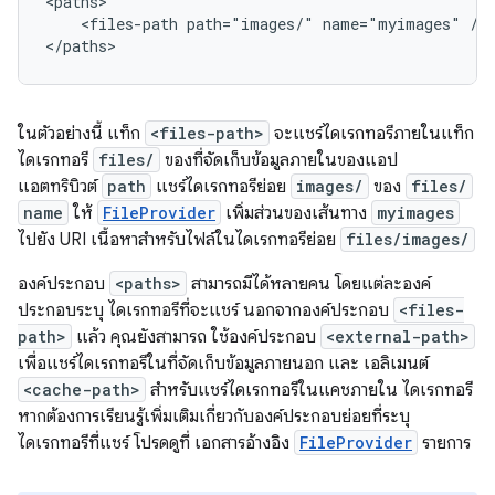
<files-path
path="images/"
name="myimages"
/>

</paths>
ในตัวอย่างนี้ แท็ก
<files-path>
จะแชร์ไดเรกทอรีภายในแท็ก
ไดเรกทอรี
files/
ของที่จัดเก็บข้อมูลภายในของแอป
แอตทริบิวต์
path
แชร์ไดเรกทอรีย่อย
images/
ของ
files/
name
ให้
FileProvider
เพิ่มส่วนของเส้นทาง
myimages
ไปยัง URI เนื้อหาสำหรับไฟล์ในไดเรกทอรีย่อย
files/images/
องค์ประกอบ
<paths>
สามารถมีได้หลายคน โดยแต่ละองค์
ประกอบระบุ ไดเรกทอรีที่จะแชร์ นอกจากองค์ประกอบ
<files-
path>
แล้ว คุณยังสามารถ ใช้องค์ประกอบ
<external-path>
เพื่อแชร์ไดเรกทอรีในที่จัดเก็บข้อมูลภายนอก และ เอลิเมนต์
<cache-path>
สำหรับแชร์ไดเรกทอรีในแคชภายใน ไดเรกทอรี
หากต้องการเรียนรู้เพิ่มเติมเกี่ยวกับองค์ประกอบย่อยที่ระบุ
ไดเรกทอรีที่แชร์ โปรดดูที่ เอกสารอ้างอิง
FileProvider
รายการ