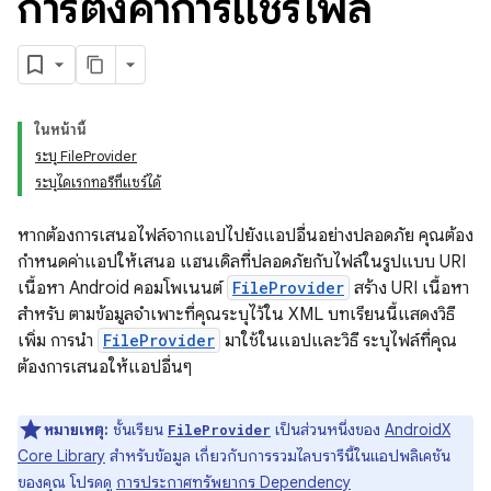
การตั้งค่าการแชร์ไฟล์
ในหน้านี้
ระบุ FileProvider
ระบุไดเรกทอรีที่แชร์ได้
หากต้องการเสนอไฟล์จากแอปไปยังแอปอื่นอย่างปลอดภัย คุณต้อง
กำหนดค่าแอปให้เสนอ แฮนเดิลที่ปลอดภัยกับไฟล์ในรูปแบบ URI
เนื้อหา Android คอมโพเนนต์
FileProvider
สร้าง URI เนื้อหา
สำหรับ ตามข้อมูลจำเพาะที่คุณระบุไว้ใน XML บทเรียนนี้แสดงวิธี
เพิ่ม การนำ
FileProvider
มาใช้ในแอปและวิธี ระบุไฟล์ที่คุณ
ต้องการเสนอให้แอปอื่นๆ
หมายเหตุ:
ชั้นเรียน
เป็นส่วนหนึ่งของ
AndroidX
FileProvider
Core Library
สำหรับข้อมูล เกี่ยวกับการรวมไลบรารีนี้ในแอปพลิเคชัน
ของคุณ โปรดดู
การประกาศทรัพยากร Dependency