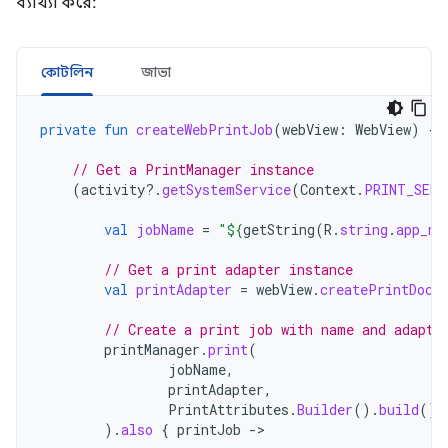
ব্যাখ্যা করে:
কোটলিন
জাভা
private
fun
createWebPrintJob
(
webView
:
WebView
)
{
// Get a PrintManager instance
(
activity
?.
getSystemService
(
Context
.
PRINT_SERV
val
jobName
=
"
${
getString
(
R
.
string
.
app_na
// Get a print adapter instance
val
printAdapter
=
webView
.
createPrintDocu
// Create a print job with name and adapte
printManager
.
print
(
jobName
,
printAdapter
,
PrintAttributes
.
Builder
().
build
()
).
also
{
printJob
-
>
