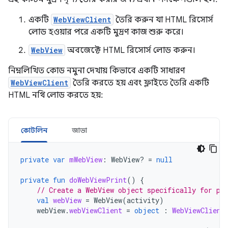
একটি
WebViewClient
তৈরি করুন যা HTML রিসোর্স
লোড হওয়ার পরে একটি মুদ্রণ কাজ শুরু করে।
WebView
অবজেক্টে HTML রিসোর্স লোড করুন।
নিম্নলিখিত কোড নমুনা দেখায় কিভাবে একটি সাধারণ
WebViewClient
তৈরি করতে হয় এবং ফ্লাইতে তৈরি একটি
HTML নথি লোড করতে হয়:
কোটলিন
জাভা
private
var
mWebView
:
WebView? 
=
null
private
fun
doWebViewPrint
()
{
// Create a WebView object specifically for pr
val
webView
=
WebView
(
activity
)
webView
.
webViewClient
=
object
:
WebViewClient