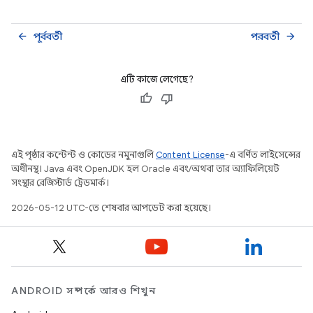
পূর্ববর্তী
পরবর্তী
arrow_back
arrow_forward
এটি কাজে লেগেছে?
এই পৃষ্ঠার কন্টেন্ট ও কোডের নমুনাগুলি
Content License
-এ বর্ণিত লাইসেন্সের
অধীনস্থ। Java এবং OpenJDK হল Oracle এবং/অথবা তার অ্যাফিলিয়েট
সংস্থার রেজিস্টার্ড ট্রেডমার্ক।
2026-05-12 UTC-তে শেষবার আপডেট করা হয়েছে।
ANDROID সম্পর্কে আরও শিখুন