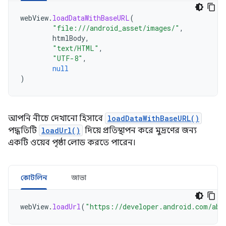
webView
.
loadDataWithBaseURL
(
"file:///android_asset/images/"
,
htmlBody
,
"text/HTML"
,
"UTF-8"
,
null
)
আপনি নীচে দেখানো হিসাবে
loadDataWithBaseURL()
পদ্ধতিটি
loadUrl()
দিয়ে প্রতিস্থাপন করে মুদ্রণের জন্য
একটি ওয়েব পৃষ্ঠা লোড করতে পারেন।
কোটলিন
জাভা
webView
.
loadUrl
(
"https://developer.android.com/abo