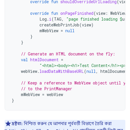
override
fun
shouldOverrideUrlLoading
(
view
override
fun
onPageFinished
(
view
:
WebView
,
Log
.
i
(
TAG
,
"page finished loading 
$
url
createWebPrintJob
(
view
)
mWebView
=
null
}
}
// Generate an HTML document on the fly:
val
htmlDocument
=
"<html><body><h1>Test Content</h1><p>T
webView
.
loadDataWithBaseURL
(
null
,
htmlDocument
// Keep a reference to WebView object until yo
// to the PrintManager
mWebView
=
webView
}
দ্রষ্টব্য:
নিশ্চিত করুন যে আপনার পূর্ববর্তী বিভাগে তৈরি করা