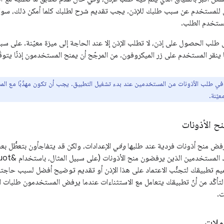
لمستخدم عن سبب طلبك للإذن. يجب تقديم شرح لطلبك كلما أمكن ذلك، سواء ع
مستخدم الطلب.
ل طلب الحصول على إذن، لا تطلب الإذن إلا عند الحاجة إلى ميزة معيّنة. على سب
 ينقر المستخدم على زر الميكروفون. من المرجّح أن يمنح المستخدمون إذنًا يتوقّ
ي طلب الأذونات من المستخدمين عند بدء تشغيل التطبيق. يجب أن تكون مهذّبًا مع المست
يّنة.
نح الأذونات
فض منح أذونات فردية عند طلبها
وفي
الإعدادات، ولكن قد يتفاجأون بتعطُّل ب
ميم تطبيقك لتجنُّب الاعتماد على هذا الإذن أو تقديم توضيح أفضل لسبب حاجت
لتأكّد من أنّ تطبيقك يتعامل مع الاستثناءات عندما يرفض المستخدمون طلبات 
ت.
ملات