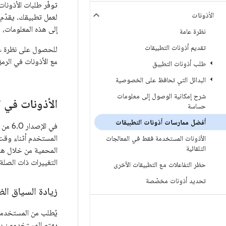
توفّر طلبات الأذونات
الأذونات
لعمل تطبيقك. يقدّم
إلى هذه المعلومات، و
نظرة عامة
تقديم أذونات التطبيقات
للحصول على نظرة عامة حول أذونات 
مع الأذونات في الرمز
طلب أذونات التطبيق
البدائل التي تحافظ على الخصوصية
شرح إمكانية الوصول إلى معلومات
الأذونات في ال
حساسة
أفضل ممارسات أذونات التطبيقات
المستخدم أثناء وقت ا
الأذونات المستخدمة فقط في المعالجات
التلقائية
المحمية من خلال هذه 
التغييرات ذات الصلة
حظر التفاعلات مع التطبيقات الأخرى
تحديد أذونات مخصّصة
زيادة السياق ال
يُطلب من المستخدمي
يهتم المستخدمون بش