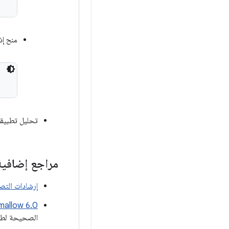
منح إذن
تحليل تطبيقك
مراجع إضافية
إرشادات التصميم
‫arshmallow 6.0
الصحيحة لطلب