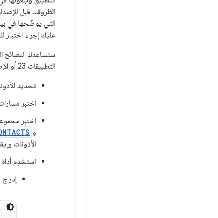
التطبيق ويُلغونها ف
التي يوضّحها في بيا
عليك إجراء اختبار 
ستساعدك النصائح الت
التطبيقات 23 أو الإصدارات الأحدث:
تحديد الأذون
اختبِر مسارا
اختبِر مجموعا
و
ONTACTS
الأذونات وإيق
استخدِم أداة
إدراج 