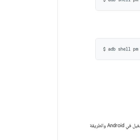
$ adb shell pm
: يوضّح هذا الفيديو نموذج أذونات وقت التشغيل في Android والطريقة