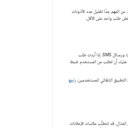
 المهم جدًا تقليل عدد الأذونات
رفض طلب واحد على الأقل.
تعتمد بعض التطبيقات على الوصول إلى معلومات المستخدمين الحسّاسة المتعلقة بسجلات المكالمات ورسائل SMS. إذا أردت طلب
نات الخاصة بسجلّات المكالمات ورسائل SMS ونشر تطبيقك على &quot;متجر Play&quot;، عليك أن تطلب من المستخدم ضبط
التطبيق التلقائي للمستخدمين،
راجِع
مثال، قد تتطلّب مكتبات الإعلانات