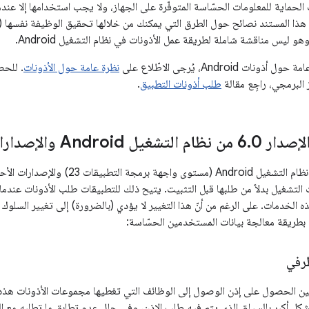
 الحماية للمعلومات الحسّاسة المتوفّرة على الجهاز، ولا يجب استخدامها إلا عن
 هذا المستند نصائح حول الطرق التي يمكنك من خلالها تحقيق الوظيفة نفسها (
هو ليس مناقشة شاملة لطريقة عمل الأذونات في نظام التشغيل Android.
Android، يُرجى الاطّلاع على
نظرة عامة حول الأذونات
. للحص
 البرمجي، راجِع مقالة
طلب أذونات التطبيق
.
إصدار 6
0 من نظام التشغيل Android والإصدارات الأحدث
.
في الإصدار 6.0 من نظام التشغيل Android
لتشغيل بدلاً من طلبها قبل التثبيت. يتيح ذلك للتطبيقات طلب الأذونات عندما ت
الخدمات. على الرغم من أنّ هذا التغيير لا يؤدي (بالضرورة) إلى تغيير السلوك ال
 بطريقة معالجة بيانات المستخدمين الحسّاسة:
ظرفي
ن الحصول على إذن الوصول إلى الوظائف التي تغطيها مجموعات الأذونات هذه 
كل أكبر بالسياق الذي يتم فيه طلب الإذن، وفي حال عدم تطابق ما تطلبه مع ا