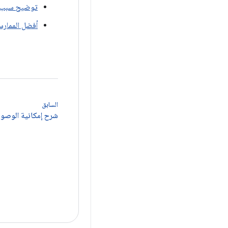
توضيح سبب حا
أفضل الممارسا
السابق
شرح إمكانية الوصو