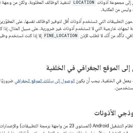
 إلى مجموعة أذونات
LOCATION
لتنفيذ الوظائف المطلوبة. ولكن من وجهة
وليس من المكتبة.
ون التطبيقات التي تستخدم أذونات أقل لتوفير الوظائف نفسها، على المطوّرين 
 (SDK) التابعة لجهات خارجية التي لا تستخدم أذونات غير ضرورية. على سبيل المثال، 
ي، تأكَّد من أنّك لا تطلب الإذن
FINE_LOCATION
إلا إذا كنت تستخدم وظيف
لى الموقع الجغرافي في الخلفية
 يعمل في الخلفية، يجب أن يكون
الوصول إلى بيانات الموقع الجغرافي
ضروريًا ل
ستخدمين.
وذجي الأذونات
في الإصدار 6.0 من نظام التشغيل Android (المستوى 23 من واجهة برمج