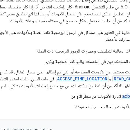
ي وقت التشغيل، بدلاً من إجراء ذلك عند تثبيت التطبيق. ونتيجةً لذلك، عليك ا
الظروف. قبل الإصدار 6.0 من نظام التشغيل Android، كان بإمكانك افتراض أنّ
ن التطبيق. يمكن للمستخدم الآن تفعيل الأذونات أو إيقافها لأي تطبيق
بغض النظ
للتأكّد من أنّ تطبيقك يعمل بشكل صحيح في مختلف سيناريوهات الأذونات.
الية في العثور على مشاكل في الرموز البرمجية ذات الصلة بالأذونات على الأج
ات الحالية لتطبيقك ومسارات الرموز البرمجية ذات الصلة
ت المستخدمين في الخدمات والبيانات المحمية بإذن.
ت مختلفة من الأذونات الممنوحة أو التي تم إبطالها. على سبيل المثال، قد يُدرج
READ_C
و
ACCESS_FINE_LOCATION
في ملف البيان. عليك اختبار التط
افها للتأكّد من أنّ التطبيق يمكنه التعامل مع جميع إعدادات الأذونات بشكل سليم.
adb
لإدارة الأذونات من سطر الأوامر:
الأذونات والحالة حسب المجموعة:
 list permissions -d -g