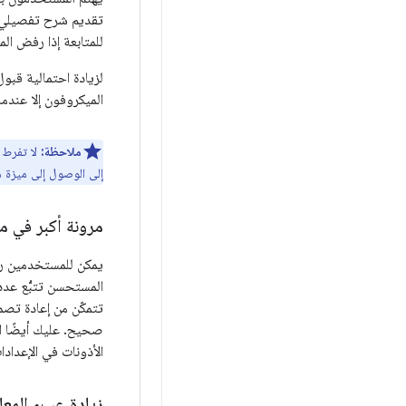
تقديم شرح تفصيلي ل
للمتابعة إذا رفض ال
لزيادة احتمالية قبو
الميكروفون إلا عندما
ملاحظة:
لا تفرط ف
إلى الوصول إلى ميزة مع
مرونة أكبر في م
يمكن للمستخدمين ر
تتمكّن من إعادة تص
صحيح. عليك أيضًا ا
الأذونات في الإعدادا
زيادة عبء المعا