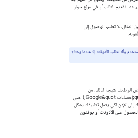
ند تقديم الطلب أو في مربّع حوار
يل المثال، لا تطلب الوصول إلى
عونه.
خدم وألا تطلب الأذونات إلا عندما يحتاج
عض الوظائف نتيجة لذلك. من
المستحسن تتبُّع عدد المستخدمين الذين يرفضون منح الأذونات (على سبيل المثال، باستخدام &quot;إحصاءات Google&quot;) حتى
ك إلى الإذن لكي يعمل تطبيقك بشكل
الحصول على الأذونات أو يوقفون