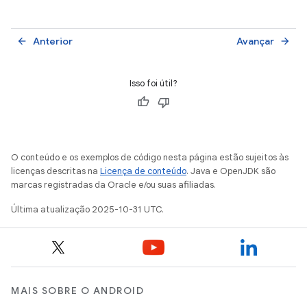
Anterior
Avançar
arrow_back
arrow_forward
Isso foi útil?
O conteúdo e os exemplos de código nesta página estão sujeitos às
licenças descritas na
Licença de conteúdo
. Java e OpenJDK são
marcas registradas da Oracle e/ou suas afiliadas.
Última atualização 2025-10-31 UTC.
MAIS SOBRE O ANDROID