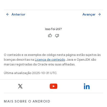
Anterior
Avançar
arrow_back
arrow_forward
Isso foi útil?
O conteúdo e os exemplos de código nesta página estão sujeitos às
licenças descritas na
Licença de conteúdo
. Java e OpenJDK são
marcas registradas da Oracle e/ou suas afiliadas.
Última atualização 2025-10-31 UTC.
MAIS SOBRE O ANDROID