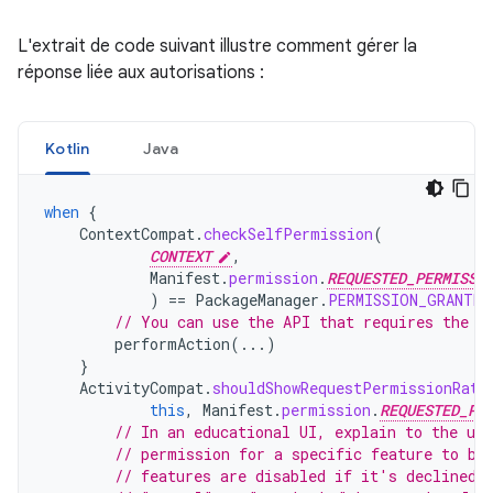
L'extrait de code suivant illustre comment gérer la
réponse liée aux autorisations :
Kotlin
Java
when
{
ContextCompat
.
checkSelfPermission
(
CONTEXT
,
Manifest
.
permission
.
REQUESTED_PERMISSI
)
==
PackageManager
.
PERMISSION_GRANTED
// You can use the API that requires the p
performAction
(...)
}
ActivityCompat
.
shouldShowRequestPermissionRati
this
,
Manifest
.
permission
.
REQUESTED_PE
// In an educational UI, explain to the use
// permission for a specific feature to be
// features are disabled if it's declined.