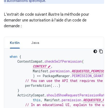
d'autorisations spécifique.
L'extrait de code suivant illustre la méthode pour
demander une autorisation à l'aide d'un code de
demande :
Kotlin
Java
when
{
ContextCompat
.
checkSelfPermission
(
CONTEXT
,
Manifest
.
permission
.
REQUESTED_PERMISSI
)
==
PackageManager
.
PERMISSION_GRANTED
// You can use the API that requires the p
performAction
(...)
}
ActivityCompat
.
shouldShowRequestPermissionRati
this
,
Manifest
.
permission
.
REQUESTED_PE
// In an educational UI, explain to the use