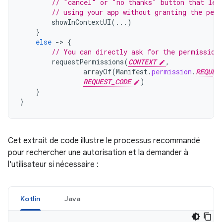
// "cancel" or "no thanks" button that let
// using your app without granting the per
showInContextUI
(...)
}
else
-
>
{
// You can directly ask for the permission
requestPermissions
(
CONTEXT
,
arrayOf
(
Manifest
.
permission
.
REQUES
REQUEST_CODE
)
}
}
Cet extrait de code illustre le processus recommandé
pour rechercher une autorisation et la demander à
l'utilisateur si nécessaire :
Kotlin
Java