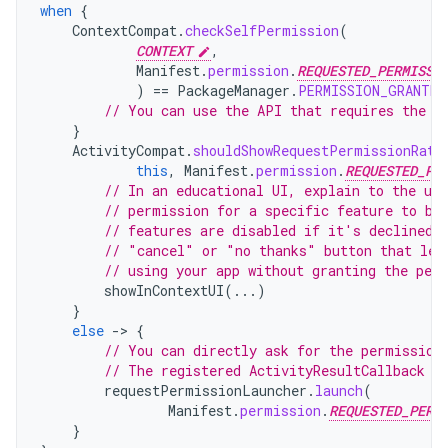
when
{
ContextCompat
.
checkSelfPermission
(
CONTEXT
,
Manifest
.
permission
.
REQUESTED_PERMISSI
)
==
PackageManager
.
PERMISSION_GRANTED
// You can use the API that requires the p
}
ActivityCompat
.
shouldShowRequestPermissionRati
this
,
Manifest
.
permission
.
REQUESTED_PE
// In an educational UI, explain to the use
// permission for a specific feature to be
// features are disabled if it's declined.
// "cancel" or "no thanks" button that let
// using your app without granting the per
showInContextUI
(...)
}
else
-
>
{
// You can directly ask for the permission
// The registered ActivityResultCallback g
requestPermissionLauncher
.
launch
(
Manifest
.
permission
.
REQUESTED_PERM
}