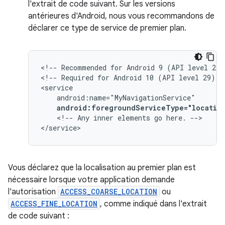
l'extrait de code suivant. Sur les versions
antérieures d'Android, nous vous recommandons de
déclarer ce type de service de premier plan.
<!--
Recommended
for
Android
9
(API
level
28)
<!--
Required
for
Android
10
(API
level
29)
a
android:foregroundServiceType="locatio
<!--
Any
inner
elements
go
here.
-->

</service>
Vous déclarez que la localisation au premier plan est
nécessaire lorsque votre application demande
l'autorisation
ACCESS_COARSE_LOCATION
ou
ACCESS_FINE_LOCATION
, comme indiqué dans l'extrait
de code suivant :