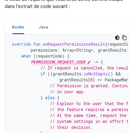
dans l'extrait de code suivant :
Kotlin
Java
override
fun
onRequestPermissionsResult
(
requestCod
permissions
:
Array<String>
,
grantResults
:
when
(
requestCode
)
{
PERMISSION_REQUEST_CODE
-
>
{
// If request is cancelled, the result
if
((
grantResults
.
isNotEmpty
()
grantResults
[
0
]
==
PackageMana
// Permission is granted. Continue
// in your app.
}
else
{
// Explain to the user that the fea
// the feature requires a permissi
// At the same time, respect the u
// system settings in an effort to
// their decision.