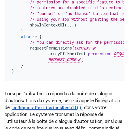
// permission for a specific feature to be
// features are disabled if it's declined.
// "cancel" or "no thanks" button that let
// using your app without granting the per
showInContextUI
(...)
}
else
-
>
{
// You can directly ask for the permission
requestPermissions
(
CONTEXT
,
arrayOf
(
Manifest
.
permission
.
REQUES
REQUEST_CODE
)
}
}
Lorsque l'utilisateur a répondu à la boîte de dialogue
d'autorisations du système, celui-ci appelle l'intégration
de
onRequestPermissionsResult()
dans votre
application. Le système transmet la réponse de
l'utilisateur à la boîte de dialogue d'autorisation, ainsi que
le code de requête que vous avez défini, comme indiqué