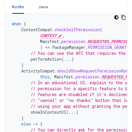
Kotlin
Java
when
{
ContextCompat
.
checkSelfPermission
(
CONTEXT
,
Manifest
.
permission
.
REQUESTED_PERMISSI
)
==
PackageManager
.
PERMISSION_GRANTED
// You can use the API that requires the p
performAction
(...)
}
ActivityCompat
.
shouldShowRequestPermissionRati
this
,
Manifest
.
permission
.
REQUESTED_PE
// In an educational UI, explain to the use
// permission for a specific feature to be
// features are disabled if it's declined.
// "cancel" or "no thanks" button that let
// using your app without granting the per
showInContextUI
(...)
}
else
-
>
{
// You can directly ask for the permission