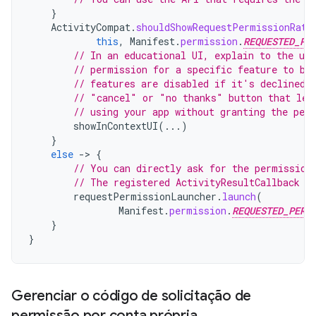
}
ActivityCompat
.
shouldShowRequestPermissionRati
this
,
Manifest
.
permission
.
REQUESTED_PE
// In an educational UI, explain to the use
// permission for a specific feature to be
// features are disabled if it's declined.
// "cancel" or "no thanks" button that let
// using your app without granting the per
showInContextUI
(...)
}
else
-
>
{
// You can directly ask for the permission
// The registered ActivityResultCallback g
requestPermissionLauncher
.
launch
(
Manifest
.
permission
.
REQUESTED_PERM
}
}
Gerenciar o código de solicitação de
permissão por conta própria