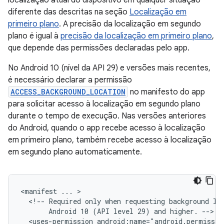
localização atual do dispositivo em qualquer situação
diferente das descritas na seção
Localização em
primeiro plano
. A precisão da localização em segundo
plano é igual à
precisão da localização em primeiro plano
,
que depende das permissões declaradas pelo app.
No Android 10 (nível da API 29) e versões mais recentes,
é necessário declarar a permissão
ACCESS_BACKGROUND_LOCATION
no manifesto do app
para solicitar acesso à localização em segundo plano
durante o tempo de execução. Nas versões anteriores
do Android, quando o app recebe acesso à localização
em primeiro plano, também recebe acesso à localização
em segundo plano automaticamente.
<manifest
...
<!--
Required
only
when
requesting
background
lo
Android
10
(API
level
29)
and
higher.
<uses-permission
android:name="android.permissio