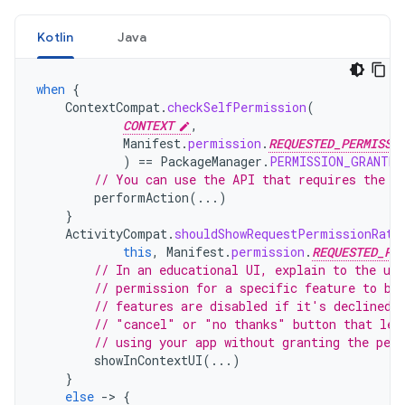
Kotlin
Java
when
{
ContextCompat
.
checkSelfPermission
(
CONTEXT
,
Manifest
.
permission
.
REQUESTED_PERMISSI
)
==
PackageManager
.
PERMISSION_GRANTED
// You can use the API that requires the p
performAction
(...)
}
ActivityCompat
.
shouldShowRequestPermissionRati
this
,
Manifest
.
permission
.
REQUESTED_PE
// In an educational UI, explain to the use
// permission for a specific feature to be
// features are disabled if it's declined.
// "cancel" or "no thanks" button that let
// using your app without granting the per
showInContextUI
(...)
}
else
-
>
{