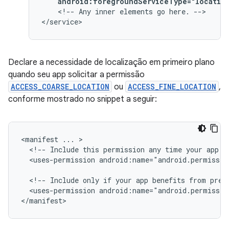
android:foregroundServiceType="locatio
<!--
Any
inner
elements
go
here.
-->

</service>
Declare a necessidade de localização em primeiro plano
quando seu app solicitar a permissão
ACCESS_COARSE_LOCATION
ou
ACCESS_FINE_LOCATION
,
conforme mostrado no snippet a seguir:
<manifest
...
<!--
Include
this
permission
any
time
your
app
n
<uses-permission
android:name="android.permissio
<!--
Include
only
if
your
app
benefits
from
prec
<uses-permission
android:name="android.permissio
</manifest>