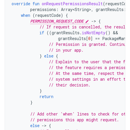
override
fun
onRequestPermissionsResult
(
requestCod
permissions
:
Array<String>
,
grantResults
:
when
(
requestCode
)
{
PERMISSION_REQUEST_CODE
-
>
{
// If request is cancelled, the result
if
((
grantResults
.
isNotEmpty
()
grantResults
[
0
]
==
PackageMana
// Permission is granted. Continue
// in your app.
}
else
{
// Explain to the user that the fea
// the feature requires a permissi
// At the same time, respect the u
// system settings in an effort to
// their decision.
}
return
}
// Add other 'when' lines to check for oth
// permissions this app might request.
else
-
>
{