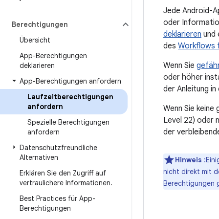
Jede Android-Ap
oder Informati
Berechtigungen
deklarieren
und e
Übersicht
des
Workflows 
App-Berechtigungen
Wenn Sie
gefäh
deklarieren
oder höher insta
App-Berechtigungen anfordern
der Anleitung i
Laufzeitberechtigungen
anfordern
Wenn Sie keine 
Level 22) oder n
Spezielle Berechtigungen
der verbleibende
anfordern
Datenschutzfreundliche
Alternativen
Hinweis
:Eini
nicht direkt mit
Erklären Sie den Zugriff auf
vertraulichere Informationen
.
Berechtigungen
Best Practices für App-
Berechtigungen