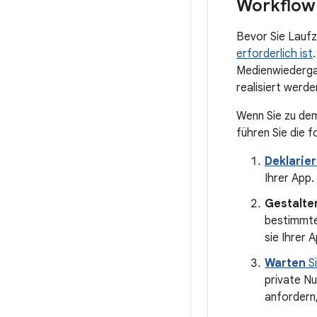
Workflow
Bevor Sie Laufz
erforderlich ist
Medienwiederga
realisiert werde
Wenn Sie zu dem
führen Sie die f
Deklarie
Ihrer App.
Gestalte
bestimmten
sie Ihrer 
Warten
Si
private Nu
anfordern,