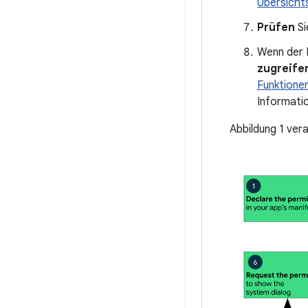
Übersicht
Prüfen
Si
Wenn der 
zugreife
Funktione
Informati
Abbildung 1 ver