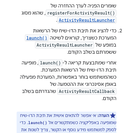
שומרים הפניה לערך ההחזרה של
registerForActivityResult()
, שהוא מסוג
.
ActivityResultLauncher
כדי להציג את תיבת הדו-שיח של הרשאות
המערכת כשצריך, קוראים לשיטה
launch()
במופע של
ActivityResultLauncher
ששמרתם בשלב הקודם.
אחרי שמתבצעת קריאה ל-
launch()
, מופיעה
תיבת הדו-שיח של הרשאות המערכת.
כשהמשתמש בוחר באפשרות, המערכת מפעילה
באופן אסינכרוני את ההטמעה של
ActivityResultCallback
שהגדרתם בשלב
הקודם.
הערה:
אי אפשר
להתאים אישית את תיבת הדו-שיח
שמופיעה באפליקציה כשמתקשרים אל
. כדי
launch()
לספק למשתמש מידע נוסף או הקשר, צריך לשנות את