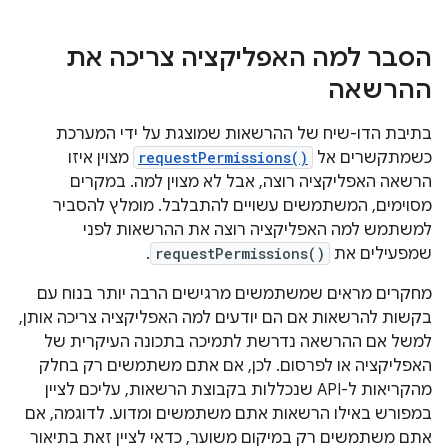
הסבר למה האפליקציה צריכה את
ההרשאה
בתיבת הדו-שיח של ההרשאות שמוצגת על ידי המערכת
כשמתקשרים אל
requestPermissions()
מצוין איזו
הרשאה האפליקציה רוצה, אבל לא מצוין למה. במקרים
מסוימים, המשתמשים עשויים להתבלבל. מומלץ להסביר
למשתמש למה האפליקציה רוצה את ההרשאות לפני
שמפעילים את
requestPermissions()
.
מחקרים מראים שמשתמשים מרגישים הרבה יותר בנוח עם
בקשות להרשאות אם הם יודעים למה האפליקציה צריכה אותן,
למשל אם ההרשאה נדרשת לתמיכה בתכונה העיקרית של
האפליקציה או לפרסום. לכן, אם אתם משתמשים רק בחלק
מהקריאות ל-API שנכללות בקבוצת הרשאות, עליכם לציין
במפורש באילו הרשאות אתם משתמשים ומדוע. לדוגמה, אם
אתם משתמשים רק במיקום משוער, כדאי לציין זאת בתיאור