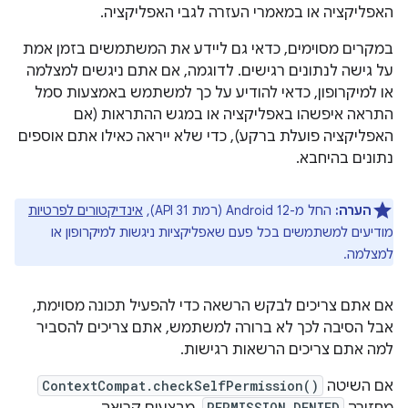
האפליקציה או במאמרי העזרה לגבי האפליקציה.
במקרים מסוימים, כדאי גם ליידע את המשתמשים בזמן אמת
על גישה לנתונים רגישים. לדוגמה, אם אתם ניגשים למצלמה
או למיקרופון, כדאי להודיע על כך למשתמש באמצעות סמל
התראה איפשהו באפליקציה או במגש ההתראות (אם
האפליקציה פועלת ברקע), כדי שלא ייראה כאילו אתם אוספים
נתונים בהיחבא.
הערה:
החל מ-Android 12 (רמת API 31),
אינדיקטורים לפרטיות
מודיעים למשתמשים בכל פעם שאפליקציות ניגשות למיקרופון או
למצלמה.
אם אתם צריכים לבקש הרשאה כדי להפעיל תכונה מסוימת,
אבל הסיבה לכך לא ברורה למשתמש, אתם צריכים להסביר
למה אתם צריכים הרשאות רגישות.
אם השיטה
ContextCompat.checkSelfPermission()
PERMISSION_DENIED