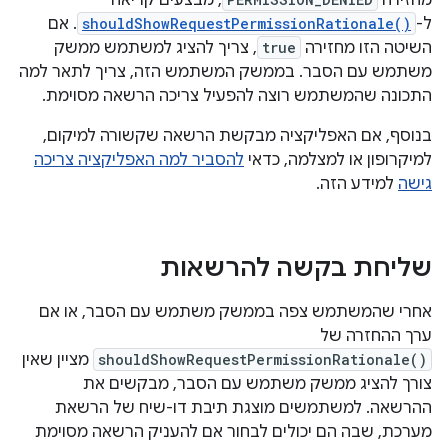
מחזירה
, מבצעים קריאה
ל-
shouldShowRequestPermissionRationale()
. אם
השיטה הזו מחזירה
true
, צריך להציג למשתמש ממשק
משתמש עם הסבר. בממשק המשתמש הזה, צריך לתאר למה
התכונה שהמשתמש רוצה להפעיל צריכה הרשאה מסוימת.
בנוסף, אם האפליקציה מבקשת הרשאה שקשורה למיקום,
למיקרופון או למצלמה, כדאי
להסביר למה האפליקציה צריכה
גישה
למידע הזה.
שליחת בקשה להרשאות
אחרי שהמשתמש צפה בממשק משתמש עם הסבר, או אם
ערך ההחזרה של
shouldShowRequestPermissionRationale()
מציין שאין
צורך להציג ממשק משתמש עם הסבר, מבקשים את
ההרשאה. למשתמשים מוצגת תיבת דו-שיח של הרשאת
מערכת, שבה הם יכולים לבחור אם להעניק הרשאה מסוימת