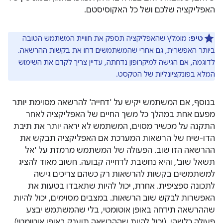
האפליקציה שלכם ושל כל האקוסיסטם.
טיפ:
מומלץ שהאפליקציה תספק את חוויית המשתמש הטובה
ביותר האפשרית, גם אחרי שהמשתמשים דחו את בקשות ההרשאה.
לדוגמה, אם הגישה למיקרופון נדחתה, עדיין צריך לקדם את השימוש
המלא בפונקציונליות של הטקסט.
בנוסף, אם המשתמש יקיש על 'דחייה' להרשאה מסוימת יותר
מפעם אחת במהלך כל משך החיים של האפליקציה לאחר
התקנה על מכשיר מסוים, המשתמש לא יראה יותר את תיבת
הדו-שיח של הרשאות המערכת אם האפליקציה תבקש את
ההרשאה הזו שוב. הפעולה של המשתמש מרמזת על 'אל
תשאל שוב', והיא נחשבת לדחייה קבועה. חשוב מאוד להציג
למשתמשים בקשות להרשאות רק כשהם צריכים גישה
לתכונה ספציפית. אחרת, יכול להיות שתאבדו בטעות את
האפשרות לבקש שוב הרשאות. במצבים מסוימים, יכול להיות
שההרשאה תידחה באופן אוטומטי, בלי שהמשתמש יבצע
פעולה כלשהי. (יכול להיות שההרשאה תוענק באופן אוטומטי).