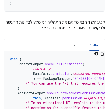
}
קטע הקוד הבא מדגים את התהליך המומלץ לבדיקת הרשאה
ולבקשת הרשאה מהמשתמש כשצריך:
Java
Kotlin
when
{
ContextCompat
.
checkSelfPermission
(
CONTEXT
,
Manifest
.
permission
.
REQUESTED_PERMISSI
)
==
PackageManager
.
PERMISSION_GRANTED
// You can use the API that requires the p
}
ActivityCompat
.
shouldShowRequestPermissionRati
this
,
Manifest
.
permission
.
REQUESTED_PE
// In an educational UI, explain to the use
// permission for a specific feature to be