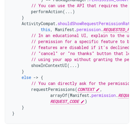
// You can use the API that requires the p
performAction
(...)
}
ActivityCompat
.
shouldShowRequestPermissionRati
this
,
Manifest
.
permission
.
REQUESTED_PE
// In an educational UI, explain to the use
// permission for a specific feature to be
// features are disabled if it's declined.
// "cancel" or "no thanks" button that let
// using your app without granting the per
showInContextUI
(...)
}
else
-
>
{
// You can directly ask for the permission
requestPermissions
(
CONTEXT
,
arrayOf
(
Manifest
.
permission
.
REQUES
REQUEST_CODE
)
}
}