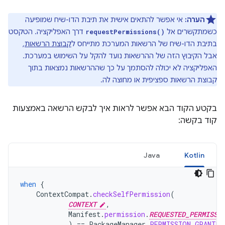
הערה:
אי אפשר להתאים אישית את תיבת הדו-שיח שמופיעה
כשמתקשרים אל
דרך האפליקציה. הטקסט
requestPermissions()
בתיבת הדו-שיח של הרשאות המערכת מתייחס ל
קבוצת הרשאות
,
אבל הקיבוץ הזה של ההרשאות נועד להקל על השימוש במערכת.
האפליקציה לא יכולה להסתמך על כך שההרשאות נמצאות בתוך
קבוצת הרשאות ספציפית או מחוצה לה.
בקטע הקוד הבא אפשר לראות איך לבקש הרשאה באמצעות
קוד בקשה:
Java
Kotlin
when
{
ContextCompat
.
checkSelfPermission
(
CONTEXT
,
Manifest
.
permission
.
REQUESTED_PERMISSI
)
==
PackageManager
.
PERMISSION_GRANTED