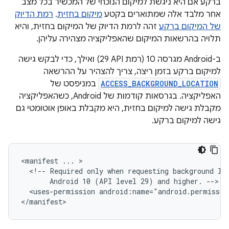
ברקע אם היא ניגשת למיקום הנוכחי של המכשיר בכל מצב
אחר מלבד אלה שמתוארים בקטע
מיקום בחזית
.
רמת הדיוק
של המיקום ברקע
זהה לרמת הדיוק של המיקום בחזית, והיא
תלויה בהרשאות המיקום שהאפליקציה מצהירה עליהן.
ב-Android מגרסה 10 (רמת API‏ 29) ואילך, כדי לבקש גישה
למיקום ברקע בזמן ריצה, צריך להצהיר על ההרשאה
ACCESS_BACKGROUND_LOCATION
במניפסט של
האפליקציה. בגרסאות קודמות של Android, כשהאפליקציה
מקבלת גישה למיקום בחזית, היא מקבלת באופן אוטומטי גם
גישה למיקום ברקע.
<manifest
...
<!--
Required
only
when
requesting
background
lo
Android
10
(API
level
29)
and
higher.
<uses-permission
android:name="android.permissio