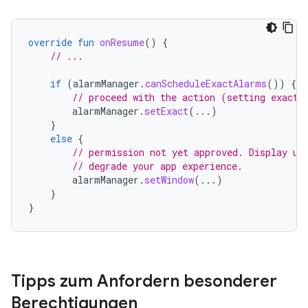
override
fun
onResume
()
{
// ...
if
(
alarmManager
.
canScheduleExactAlarms
())
{
// proceed with the action (setting exact 
alarmManager
.
setExact
(...)
}
else
{
// permission not yet approved. Display us
// degrade your app experience.
alarmManager
.
setWindow
(...)
}
}
Tipps zum Anfordern besonderer
Berechtigungen