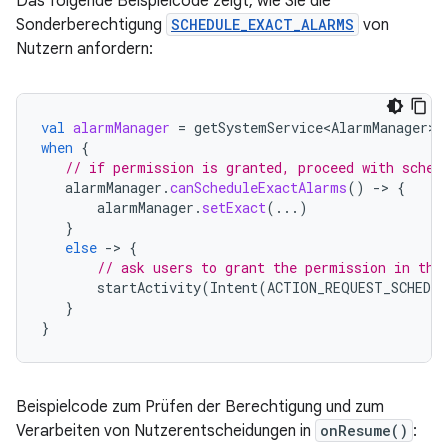
Das folgende Beispielcode zeigt, wie Sie die
Sonderberechtigung
SCHEDULE_EXACT_ALARMS
von
Nutzern anfordern:
val
alarmManager
=
getSystemService<AlarmManager>
(
when
{
// if permission is granted, proceed with sched
alarmManager
.
canScheduleExactAlarms
()
-
>
{
alarmManager
.
setExact
(...)
}
else
-
>
{
// ask users to grant the permission in the
startActivity
(
Intent
(
ACTION_REQUEST_SCHEDUL
}
}
Beispielcode zum Prüfen der Berechtigung und zum
Verarbeiten von Nutzerentscheidungen in
onResume()
: