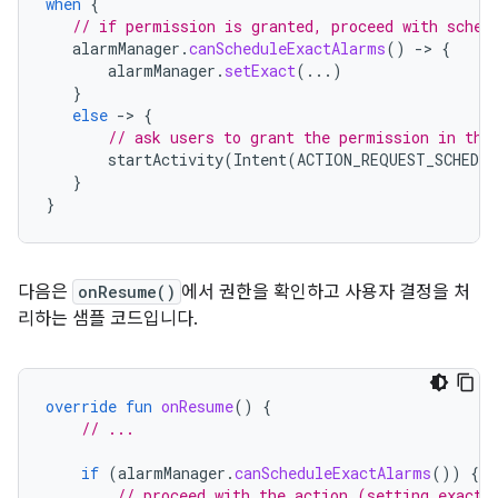
when
{
// if permission is granted, proceed with sched
alarmManager
.
canScheduleExactAlarms
()
-
>
{
alarmManager
.
setExact
(...)
}
else
-
>
{
// ask users to grant the permission in the
startActivity
(
Intent
(
ACTION_REQUEST_SCHEDUL
}
}
다음은
onResume()
에서 권한을 확인하고 사용자 결정을 처
리하는 샘플 코드입니다.
override
fun
onResume
()
{
// ...
if
(
alarmManager
.
canScheduleExactAlarms
())
{
// proceed with the action (setting exact 