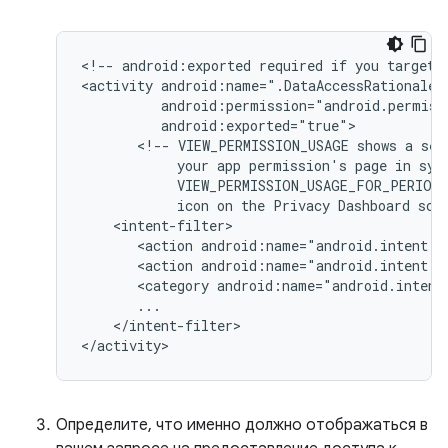
<!--
android:exported
required
if
you
target
<activity
<!--
VIEW_PERMISSION_USAGE
shows
a
sel
your
app
permission's
page
in
sys
VIEW_PERMISSION_USAGE_FOR_PERIOD
icon
on
the
Privacy
Dashboard
scr
<action
android:name="android.intent.a
<action
android:name="android.intent.a
<category
android:name="android.intent
</intent-filter>

</activity>
Определите, что именно должно отображаться в