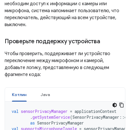
необходим доступ к информации с камеры или
микрофона, система напоминает пользователю, что
переключатель, действующий на всем устройстве,
выключен.
Проверьте поддержку устройства
Чтобы проверить, поддерживает ли устройство
переключение между микрофоном и камерой,
добавьте логику, представленную в следующем
фрагменте кода:
Котлин
Java
val
sensorPrivacyManager
=
applicationContext
.
getSystemService
(
SensorPrivacyManager
::
cl
as
SensorPrivacyManager
val
supportsMicrophoneToggle
=
sensorPrivacyManage