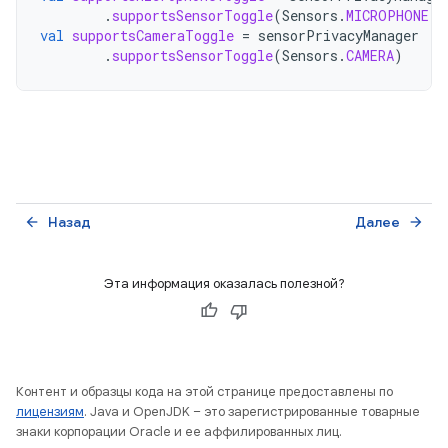
.
supportsSensorToggle
(
Sensors
.
MICROPHONE
)
val
supportsCameraToggle
=
sensorPrivacyManager
.
supportsSensorToggle
(
Sensors
.
CAMERA
)
Назад
Далее
arrow_back
arrow_forward
Эта информация оказалась полезной?
Контент и образцы кода на этой странице предоставлены по
лицензиям
. Java и OpenJDK – это зарегистрированные товарные
знаки корпорации Oracle и ее аффилированных лиц.