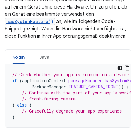
auf einem Gerät ohne diese Hardware. Um zu prüfen, ob
ein Gerät eine bestimmte verwendet den
hasSystemFeature()
an, wie im folgenden Code-
Snippet gezeigt. Wenn die Hardware nicht verfügbar ist,
diese Funktion in Ihrer App ordnungsgemäß deaktivieren.
Kotlin
Java
// Check whether your app is running on a device t
if
(
applicationContext
.
packageManager
.
hasSystemFea
PackageManager
.
FEATURE_CAMERA_FRONT
))
{
// Continue with the part of your app's workfl
// front-facing camera.
}
else
{
// Gracefully degrade your app experience.
}