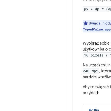
px = dp * (d
Uwaga:
nigdy
TypedValue.app
Wyobraź sobie a
użytkownika o c
16 pixels / 
Na urządzeniu n
240 dpi
, któr
bardziej wrażliw
Aby rozwiązać t
przykład:
Kotlin