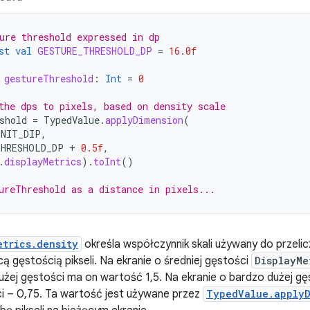
ure threshold expressed in dp
st
val
GESTURE_THRESHOLD_DP
=
16.0f
gestureThreshold
:
Int
=
0
the dps to pixels, based on density scale
shold
=
TypedValue
.
applyDimension
(
UNIT_DIP
,
THRESHOLD_DP
+
0.5f
,
.
displayMetrics
).
toInt
()
ureThreshold as a distance in pixels...
etrics.density
określa współczynnik skali używany do przelicz
ą gęstością pikseli. Na ekranie o średniej gęstości
DisplayMe
dużej gęstości ma on wartość 1,5. Na ekranie o bardzo dużej gęs
i – 0,75. Ta wartość jest używane przez
TypedValue.applyD