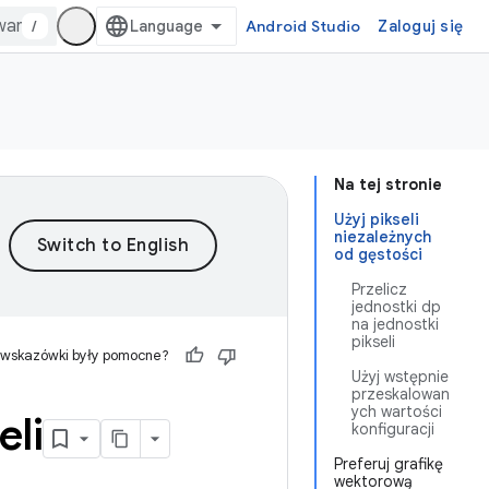
/
Android Studio
Zaloguj się
Na tej stronie
Użyj pikseli
niezależnych
od gęstości
Przelicz
jednostki dp
na jednostki
pikseli
 wskazówki były pomocne?
Użyj wstępnie
przeskalowan
ych wartości
eli
konfiguracji
Preferuj grafikę
wektorową