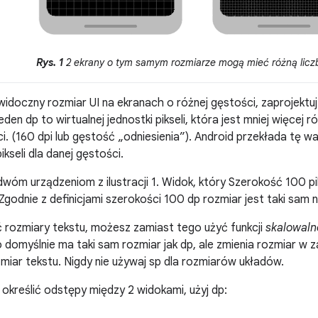
Rys. 1
2 ekrany o tym samym rozmiarze mogą mieć różną liczbę
doczny rozmiar UI na ekranach o różnej gęstości, zaprojektuj
eden dp to wirtualnej jednostki pikseli, która jest mniej więcej r
ci. (160 dpi lub gęstość „odniesienia”). Android przekłada tę 
kseli dla danej gęstości.
dwóm urządzeniom z ilustracji 1. Widok, który Szerokość 100 pik
Zgodnie z definicjami szerokości 100 dp rozmiar jest taki sam 
 rozmiary tekstu, możesz zamiast tego użyć funkcji
skalowaln
 domyślnie ma taki sam rozmiar jak dp, ale zmienia rozmiar w z
miar tekstu. Nigdy nie używaj sp dla rozmiarów układów.
 określić odstępy między 2 widokami, użyj dp: