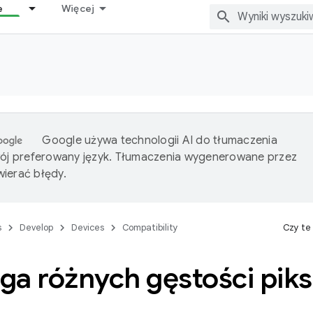
e
Więcej
Google używa technologii AI do tłumaczenia
wój preferowany język. Tłumaczenia wygenerowane przez
ierać błędy.
s
Develop
Devices
Compatibility
Czy te
a różnych gęstości piks