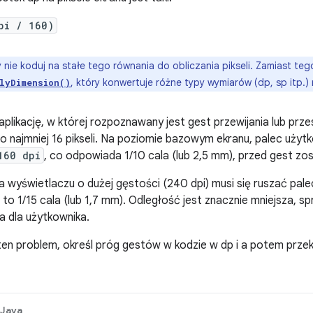
pi / 160)
 nie koduj na stałe tego równania do obliczania pikseli. Zamiast teg
, który konwertuje różne typy wymiarów (dp, sp itp.) 
lyDimension()
plikację, w której rozpoznawany jest gest przewijania lub prz
o najmniej 16 pikseli. Na poziomie bazowym ekranu, palec użyt
160 dpi
, co odpowiada 1/10 cala (lub 2,5 mm), przed gest zo
a wyświetlaczu o dużej gęstości (240 dpi) musi się ruszać pal
a to 1/15 cala (lub 1,7 mm). Odległość jest znacznie mniejsza, sp
a dla użytkownika.
en problem, określ próg gestów w kodzie w dp i a potem przeko
Java