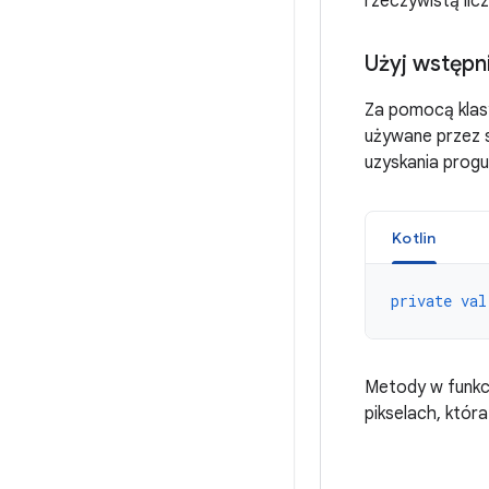
rzeczywistą licz
Użyj wstępn
Za pomocą kla
używane przez s
uzyskania progu
Kotlin
private
val
Metody w funkc
pikselach, któr