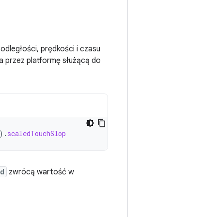
ległości, prędkości i czasu
a przez platformę służącą do
).
scaledTouchSlop
ed
zwrócą wartość w