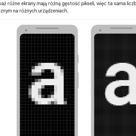
aż różne ekrany mają różną gęstość pikseli, więc ta sama licz
cznym na różnych urządzeniach.