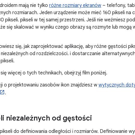
droidem mają nie tylko
różne rozmiary ekranów
– telefony, tabl
żnych rozmiarach. Jeden urządzenie może mieć 160 pikseli na c
0 pikseli. pikseli w tej samej przestrzeni. Jeśli nie weźmiesz 
może się skalować w wyniku czego obrazy są rozmyte lub mogą 
owiesz się, jak zaprojektować aplikację, aby różne gęstości pik
 niezależnych od rozdzielczości. i dostarczanie alternatywny
pikseli.
ię więcej o tych technikach, obejrzyj film poniżej.
ji o projektowaniu zasobów ikon znajdziesz w
wytycznych doty
.
li niezależnych od gęstości
 pikseli do definiowania odległości i rozmiarów. Definiowanie