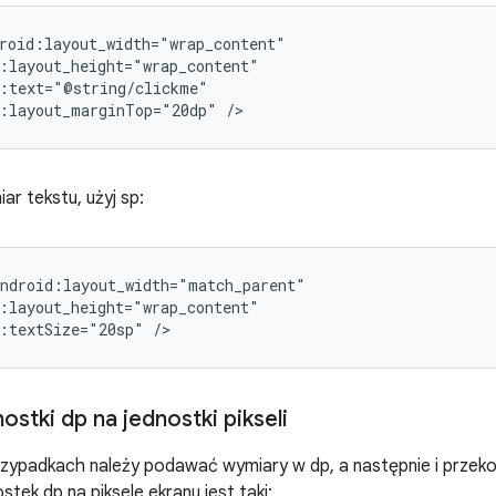
d:layout_marginTop="20dp"
/>
ar tekstu, użyj sp:
:textSize="20sp"
/>
nostki dp na jednostki pikseli
zypadkach należy podawać wymiary w dp, a następnie i przeko
tek dp na piksele ekranu jest taki: