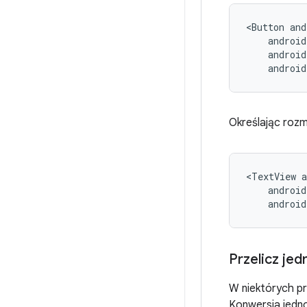
<Button
androi
Określając rozmi
<TextView
android
Przelicz jed
W niektórych pr
Konwersja jednos