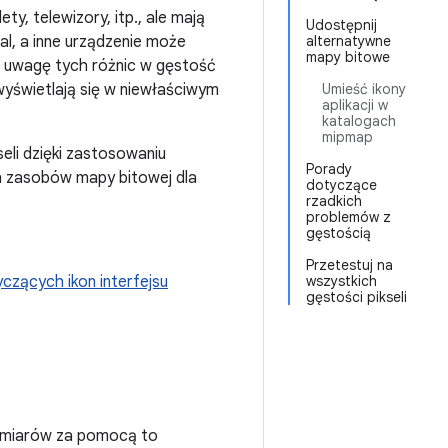
ety, telewizory, itp., ale mają
Udostępnij
al, a inne urządzenie może
alternatywne
mapy bitowe
pod uwagę tych różnic w gęstość
wyświetlają się w niewłaściwym
Umieść ikony
aplikacji w
katalogach
mipmap
seli dzięki zastosowaniu
Porady
ch zasobów mapy bitowej dla
dotyczące
rzadkich
problemów z
gęstością
Przetestuj na
czących ikon interfejsu
wszystkich
gęstości pikseli
 wymiarów za pomocą to