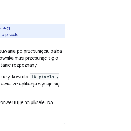
o użyj
na piksele.
esuwania po przesunięciu palca
kownika musi przesunąć się o
stanie rozpoznany.
ec użytkownika
16 pixels /
rawia, że aplikacja wydaje się
nwertuj je na piksele. Na