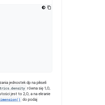
ania jednostek dp na pikseli
trics.density
równa się 1,0,
tości jest to 2,0, a na ekranie
imension()
do podaj