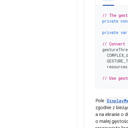
// The gest
private
con
private
var
// Convert 
gestureThre
COMPLEX_
GESTURE_
resources
// Use gest
Pole
DisplayM
zgodnie z bieżąc
a na ekranie o 
o małej gęstośc