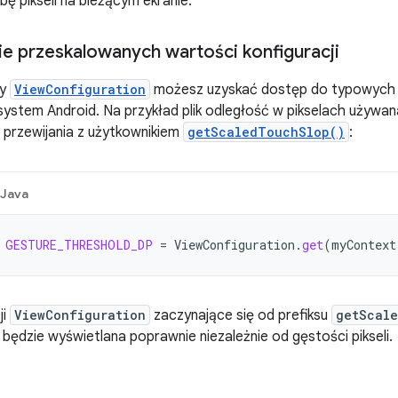
bę pikseli na bieżącym ekranie.
ie przeskalowanych wartości konfiguracji
sy
ViewConfiguration
możesz uzyskać dostęp do typowych od
ystem Android. Na przykład plik odległość w pikselach używan
 przewijania z użytkownikiem
getScaledTouchSlop()
:
Java
GESTURE_THRESHOLD_DP
=
ViewConfiguration
.
get
(
myContext
ji
ViewConfiguration
zaczynające się od prefiksu
getScal
a będzie wyświetlana poprawnie niezależnie od gęstości pikseli.