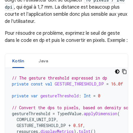
dpi
, qui égal à 1,7 mm. La distance est beaucoup plus
courte et l'application semble donc plus sensible aux yeux
de l'utilisateur.
Pour résoudre ce problème, exprimez le seuil de geste
dans le code en dp et puis le convertir en pixels. Exemple :
Kotlin
Java
// The gesture threshold expressed in dp
private
const
val
GESTURE_THRESHOLD_DP
=
16.0f
private
var
gestureThreshold
:
Int
=
0
// Convert the dps to pixels, based on density scal
gestureThreshold
=
TypedValue
.
applyDimension
(
COMPLEX_UNIT_DIP
,
GESTURE_THRESHOLD_DP
+
0.5f
,
resources
.
displayMetrics
).
toInt
()