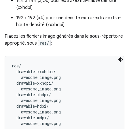
144 x 144 (3,0x) pour extra-extra-haute densité
(xxhdpi)
192 x 192 (x4) pour une densité extra-extra-extra-
haute densité (xxxhdpi)
Placez les fichiers image générés dans le sous-répertoire
approprié. sous
res/
:
res/

  drawable-xxxhdpi/

    awesome_image.png

  drawable-xxhdpi/

    awesome_image.png

  drawable-xhdpi/

    awesome_image.png

  drawable-hdpi/

    awesome_image.png

  drawable-mdpi/
