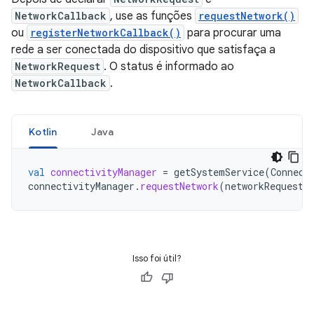
NetworkCallback
, use as funções
requestNetwork()
ou
registerNetworkCallback()
para procurar uma
rede a ser conectada do dispositivo que satisfaça a
NetworkRequest
. O status é informado ao
NetworkCallback
.
Kotlin
Java
val
connectivityManager
=
getSystemService
(
Connect
connectivityManager
.
requestNetwork
(
networkRequest
,
Isso foi útil?