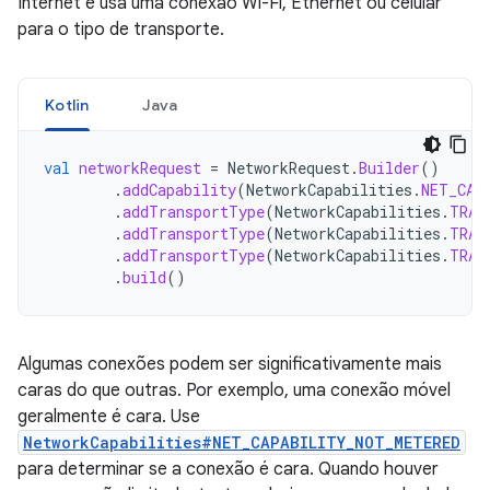
Internet e usa uma conexão Wi-Fi, Ethernet ou celular
para o tipo de transporte.
Kotlin
Java
val
networkRequest
=
NetworkRequest
.
Builder
()
.
addCapability
(
NetworkCapabilities
.
NET_CAP
.
addTransportType
(
NetworkCapabilities
.
TRAN
.
addTransportType
(
NetworkCapabilities
.
TRAN
.
addTransportType
(
NetworkCapabilities
.
TRAN
.
build
()
Algumas conexões podem ser significativamente mais
caras do que outras. Por exemplo, uma conexão móvel
geralmente é cara. Use
NetworkCapabilities#NET_CAPABILITY_NOT_METERED
para determinar se a conexão é cara. Quando houver