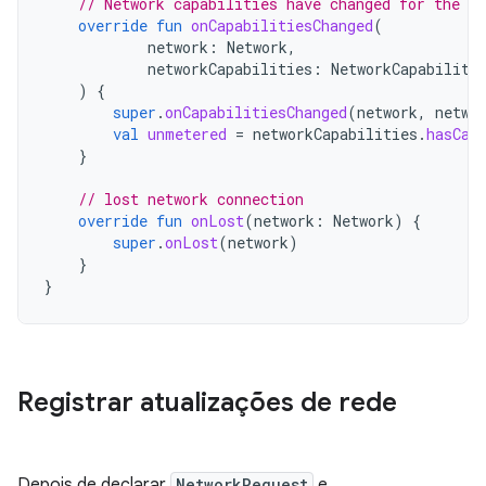
// Network capabilities have changed for the ne
override
fun
onCapabilitiesChanged
(
network
:
Network
,
networkCapabilities
:
NetworkCapabiliti
)
{
super
.
onCapabilitiesChanged
(
network
,
netwo
val
unmetered
=
networkCapabilities
.
hasCap
}
// lost network connection
override
fun
onLost
(
network
:
Network
)
{
super
.
onLost
(
network
)
}
}
Registrar atualizações de rede
Depois de declarar
NetworkRequest
e