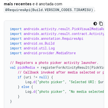
mais recentes
e é anotada com
@RequiresApi(Build.VERSION_CODES.TIRAMISU)
.
import
androidx.activity.result.PickVisualMediaReq
import
androidx.activity.result.contract.ActivityR
import
androidx.annotation.RequiresApi
import
android.os.Build
import
android.util.Log
import
android.provider.MediaStore
// Registers a photo picker activity launcher.
val
pickMedia
=
registerForActivityResult
(
PickVisu
// Callback invoked after media selected or pi
if
(
uri
!=
null
)
{
Log
.
d
(
"photo picker"
,
"Selected URI: 
$
uri
"
}
else
{
Log
.
d
(
"photo picker"
,
"No media selected"
}
}