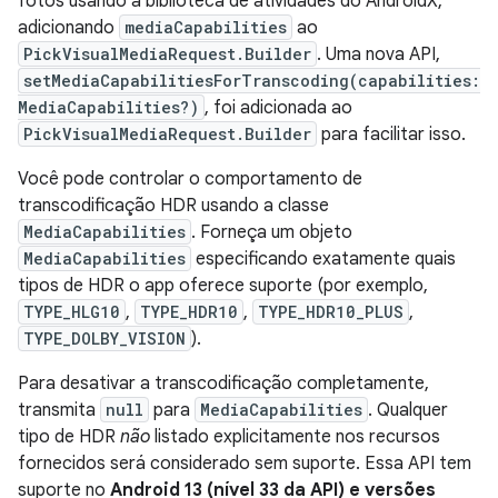
fotos usando a biblioteca de atividades do AndroidX,
adicionando
mediaCapabilities
ao
PickVisualMediaRequest.Builder
. Uma nova API,
setMediaCapabilitiesForTranscoding(capabilities:
MediaCapabilities?)
, foi adicionada ao
PickVisualMediaRequest.Builder
para facilitar isso.
Você pode controlar o comportamento de
transcodificação HDR usando a classe
MediaCapabilities
. Forneça um objeto
MediaCapabilities
especificando exatamente quais
tipos de HDR o app oferece suporte (por exemplo,
TYPE_HLG10
,
TYPE_HDR10
,
TYPE_HDR10_PLUS
,
TYPE_DOLBY_VISION
).
Para desativar a transcodificação completamente,
transmita
null
para
MediaCapabilities
. Qualquer
tipo de HDR
não
listado explicitamente nos recursos
fornecidos será considerado sem suporte. Essa API tem
suporte no
Android 13 (nível 33 da API) e versões