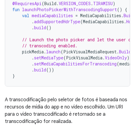
@RequiresApi
(
Build
.
VERSION_CODES
.
TIRAMISU
)
fun
launchPhotoPickerWithTranscodingSupport
()
{
val
mediaCapabilities
=
MediaCapabilities
.
Buil
.
addSupportedHdrType
(
MediaCapabilities
.
Hdr
.
build
()
// Launch the photo picker and let the user ch
// transcoding enabled.
pickMedia
.
launch
(
PickVisualMediaRequest
.
Builde
.
setMediaType
(
PickVisualMedia
.
VideoOnly
)
.
setMediaCapabilitiesForTranscoding
(
mediaC
.
build
())
}
A transcodificação pelo seletor de fotos é baseada nos
recursos de mídia do app e no vídeo escolhido. Um URI
para o vídeo transcodificado é retornado se a
transcodificação for realizada.