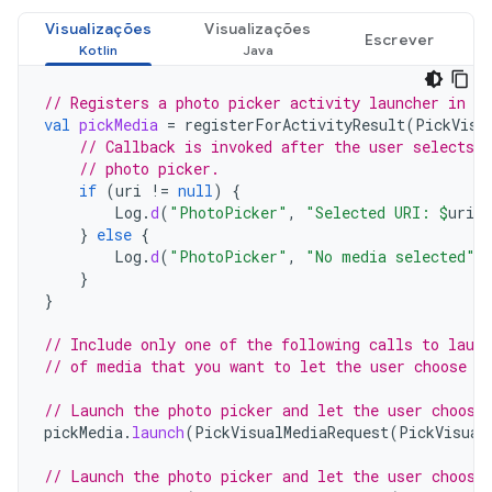
Visualizações
Visualizações
Escrever
// Registers a photo picker activity launcher in s
val
pickMedia
=
registerForActivityResult
(
PickVisu
// Callback is invoked after the user selects 
// photo picker.
if
(
uri
!=
null
)
{
Log
.
d
(
"PhotoPicker"
,
"Selected URI: 
$
uri
"
}
else
{
Log
.
d
(
"PhotoPicker"
,
"No media selected"
)
}
}
// Include only one of the following calls to laun
// of media that you want to let the user choose f
// Launch the photo picker and let the user choose
pickMedia
.
launch
(
PickVisualMediaRequest
(
PickVisual
// Launch the photo picker and let the user choose