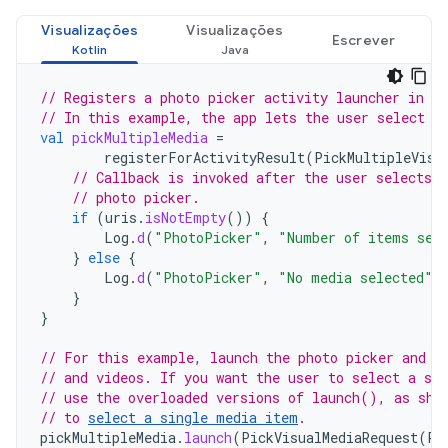
Visualizações
Visualizações
Escrever
// Registers a photo picker activity launcher in m
// In this example, the app lets the user select u
val
pickMultipleMedia
=
registerForActivityResult
(
PickMultipleVisu
// Callback is invoked after the user selects 
// photo picker.
if
(
uris
.
isNotEmpty
())
{
Log
.
d
(
"PhotoPicker"
,
"Number of items sel
}
else
{
Log
.
d
(
"PhotoPicker"
,
"No media selected"
)
}
}
// For this example, launch the photo picker and l
// and videos. If you want the user to select a sp
// use the overloaded versions of launch(), as sho
// to 
select a single media item
.
pickMultipleMedia
.
launch
(
PickVisualMediaRequest
(
Pi