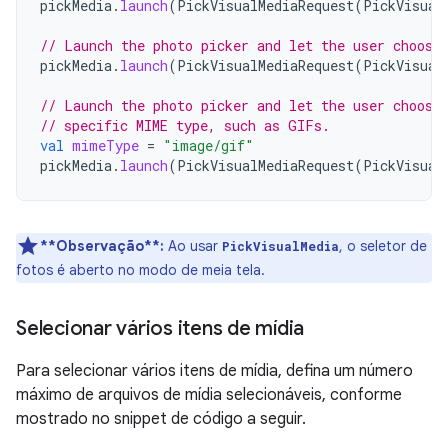
pickMedia
.
launch
(
PickVisualMediaRequest
(
PickVisual
// Launch the photo picker and let the user choose
pickMedia
.
launch
(
PickVisualMediaRequest
(
PickVisual
// Launch the photo picker and let the user choose
// specific MIME type, such as GIFs.
val
mimeType
=
"image/gif"
pickMedia
.
launch
(
PickVisualMediaRequest
(
PickVisual
**Observação**:
Ao usar
, o seletor de
PickVisualMedia
fotos é aberto no modo de meia tela.
Selecionar vários itens de mídia
Para selecionar vários itens de mídia, defina um número
máximo de arquivos de mídia selecionáveis, conforme
mostrado no snippet de código a seguir.