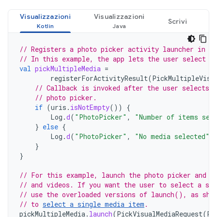
Visualizzazioni
Visualizzazioni
Scrivi
// Registers a photo picker activity launcher in m
// In this example, the app lets the user select u
val
pickMultipleMedia
=
registerForActivityResult
(
PickMultipleVisu
// Callback is invoked after the user selects 
// photo picker.
if
(
uris
.
isNotEmpty
())
{
Log
.
d
(
"PhotoPicker"
,
"Number of items sel
}
else
{
Log
.
d
(
"PhotoPicker"
,
"No media selected"
)
}
}
// For this example, launch the photo picker and l
// and videos. If you want the user to select a sp
// use the overloaded versions of launch(), as sho
// to 
select a single media item
.
pickMultipleMedia
.
launch
(
PickVisualMediaRequest
(
Pi