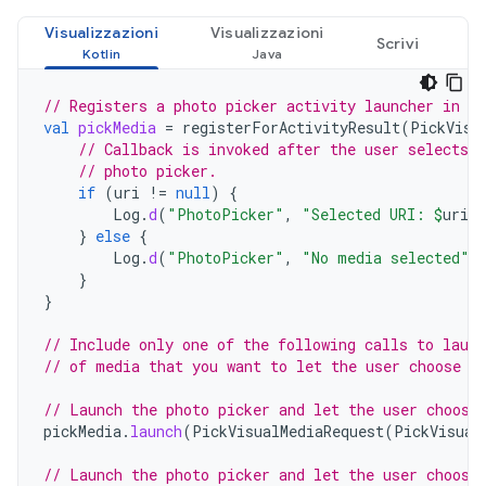
Visualizzazioni
Visualizzazioni
Scrivi
// Registers a photo picker activity launcher in s
val
pickMedia
=
registerForActivityResult
(
PickVisu
// Callback is invoked after the user selects 
// photo picker.
if
(
uri
!=
null
)
{
Log
.
d
(
"PhotoPicker"
,
"Selected URI: 
$
uri
"
}
else
{
Log
.
d
(
"PhotoPicker"
,
"No media selected"
)
}
}
// Include only one of the following calls to laun
// of media that you want to let the user choose f
// Launch the photo picker and let the user choose
pickMedia
.
launch
(
PickVisualMediaRequest
(
PickVisual
// Launch the photo picker and let the user choose