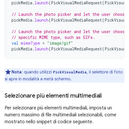
pickMedia
.
launch
(
PickVisualMediaRequest
(
PickVisual
// Launch the photo picker and let the user choose
pickMedia
.
launch
(
PickVisualMediaRequest
(
PickVisual
// Launch the photo picker and let the user choose
// specific MIME type, such as GIFs.
val
mimeType
=
"image/gif"
pickMedia
.
launch
(
PickVisualMediaRequest
(
PickVisual
Nota
:
quando utilizzi
, il selettore di foto
PickVisualMedia
si apre in modalità a metà schermo.
Selezionare più elementi multimediali
Per selezionare più elementi multimediali, imposta un
numero massimo di file multimediali selezionabili, come
mostrato nello snippet di codice seguente.