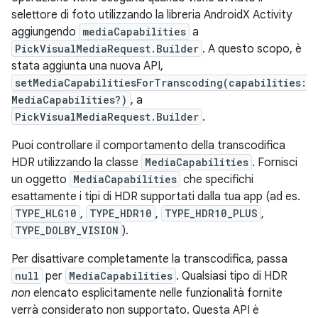
selettore di foto utilizzando la libreria AndroidX Activity
aggiungendo
mediaCapabilities
a
PickVisualMediaRequest.Builder
. A questo scopo, è
stata aggiunta una nuova API,
setMediaCapabilitiesForTranscoding(capabilities:
MediaCapabilities?)
, a
PickVisualMediaRequest.Builder
.
Puoi controllare il comportamento della transcodifica
HDR utilizzando la classe
MediaCapabilities
. Fornisci
un oggetto
MediaCapabilities
che specifichi
esattamente i tipi di HDR supportati dalla tua app (ad es.
TYPE_HLG10
,
TYPE_HDR10
,
TYPE_HDR10_PLUS
,
TYPE_DOLBY_VISION
).
Per disattivare completamente la transcodifica, passa
null
per
MediaCapabilities
. Qualsiasi tipo di HDR
non
elencato esplicitamente nelle funzionalità fornite
verrà considerato non supportato. Questa API è