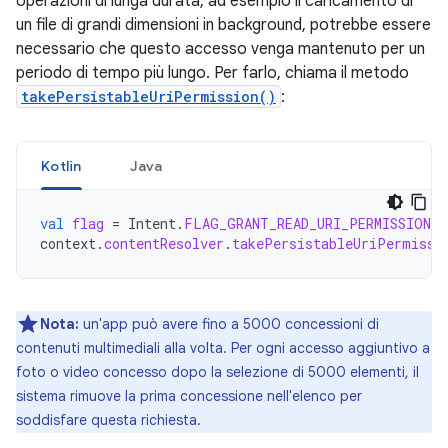
operazioni di lunga durata, ad esempio il caricamento di
un file di grandi dimensioni in background, potrebbe essere
necessario che questo accesso venga mantenuto per un
periodo di tempo più lungo. Per farlo, chiama il metodo
takePersistableUriPermission()
:
Kotlin
Java
val
flag
=
Intent
.
FLAG_GRANT_READ_URI_PERMISSION
context
.
contentResolver
.
takePersistableUriPermissi
Nota:
un'app può avere fino a 5000 concessioni di
contenuti multimediali alla volta. Per ogni accesso aggiuntivo a
foto o video concesso dopo la selezione di 5000 elementi, il
sistema rimuove la prima concessione nell'elenco per
soddisfare questa richiesta.