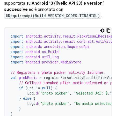
supportata su
Android 13 (livello API 33) e versioni
successive
ed è annotata con
@RequiresApi(Build.VERSION_CODES.TIRAMISU)
.
import
androidx.activity.result.PickVisualMediaReq
import
androidx.activity.result.contract.ActivityR
import
androidx.annotation.RequiresApi
import
android.os.Build
import
android.util.Log
import
android.provider.MediaStore
// Registers a photo picker activity launcher.
val
pickMedia
=
registerForActivityResult
(
PickVisu
// Callback invoked after media selected or pi
if
(
uri
!=
null
)
{
Log
.
d
(
"photo picker"
,
"Selected URI: 
$
uri
"
}
else
{
Log
.
d
(
"photo picker"
,
"No media selected"
}
}