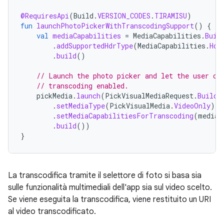
@RequiresApi
(
Build
.
VERSION_CODES
.
TIRAMISU
)
fun
launchPhotoPickerWithTranscodingSupport
()
{
val
mediaCapabilities
=
MediaCapabilities
.
Buil
.
addSupportedHdrType
(
MediaCapabilities
.
Hdr
.
build
()
// Launch the photo picker and let the user ch
// transcoding enabled.
pickMedia
.
launch
(
PickVisualMediaRequest
.
Builde
.
setMediaType
(
PickVisualMedia
.
VideoOnly
)
.
setMediaCapabilitiesForTranscoding
(
mediaC
.
build
())
}
La transcodifica tramite il selettore di foto si basa sia
sulle funzionalità multimediali dell'app sia sul video scelto.
Se viene eseguita la transcodifica, viene restituito un URI
al video transcodificato.