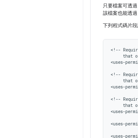
只要檔案可透
該檔案也能透
下列程式碼片段
<!--
Requir
that
o
<uses-permi
<!--
Requir
that
o
<uses-permi
<!--
Requir
that
o
<uses-permi
<uses-permi
<uses-permi