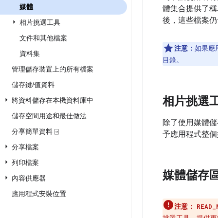
媒體
體集合提供了稱
後，這些檔案仍
相片挑選工具
文件和其他檔案
注意：
如果應
資料集
目錄
。
管理儲存裝置上的所有檔案
儲存鍵
/
值資料
相片挑選
將資料儲存在本機資料庫中
儲存空間用途和最佳做法
除了使用媒體儲
分享簡單資料 ⍈
予應用程式整個
分享檔案
列印檔案
媒體儲存
內容供應器
應用程式安裝位置
注意：
READ_