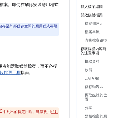
檔案。即使在解除安裝應用程式
載入檔案縮圖
開啟媒體檔案
檔案描述元
儲存至
外部儲存空間的應用程式專屬
檔案串流
直接檔案路徑
存取媒體內容時
的注意事項
快取資料
使用者能選取媒體檔案，而不必授
效能
片挑選工具
指南。
DATA 欄
儲存磁碟區
擷取媒體的位
置
分享
中列出的特定用途。建議改用
相片
媒體檔案的應