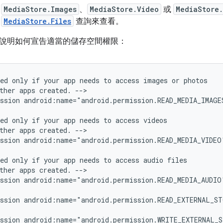
過
MediaStore.Images
、
MediaStore.Video
或
MediaStore
過
MediaStore.Files
查詢來查看。
說明如何宣告適當的儲存空間權限：
ed
only
if
your
app
needs
to
access
images
or
ther
apps
created.
-->

ssion
android:name="android.permission.READ_MEDIA_IMAGE
ed
only
if
your
app
needs
to
access
ther
apps
created.
-->

ssion
android:name="android.permission.READ_MEDIA_VIDEO
ed
only
if
your
app
needs
to
access
audio
ther
apps
created.
-->

ssion
android:name="android.permission.READ_MEDIA_AUDIO
ssion
android:name="android.permission.READ_EXTERNAL_ST
ssion