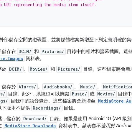
a URI representing the media item itself.
外部儲存空間的磁碟區，並將媒體檔案新增至下列定義明確的集
括儲存在
DCIM/
和
Pictures/
目錄中的相片和螢幕截圖。這
ore.Images
資料表。
存於
DCIM/
、
Movies/
和
Pictures/
目錄。這些檔案將會新
，儲存於
Alarms/
、
Audiobooks/
、
Music/
、
Notificatio
es/
目錄。此外，系統也可以辨識
Music/
或
Movies/
目錄中
ngs/
目錄中的語音錄音。這些檔案將會新增至
MediaStore.Au
) 以下版本不提供
Recordings/
目錄。
案
，儲存於
Download/
目錄。如果是使用 Android 10 (API
在
MediaStore.Downloads
資料表中。
該表格不適用於 Android 