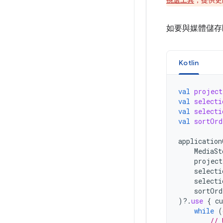
挑選工具
，提供更
如要與媒體儲存
Kotlin
val
project
val
selecti
val
selecti
val
sortOrd
application
MediaSt
project
selecti
selecti
sortOrd
)
?.
use
{
cu
while
(
// 