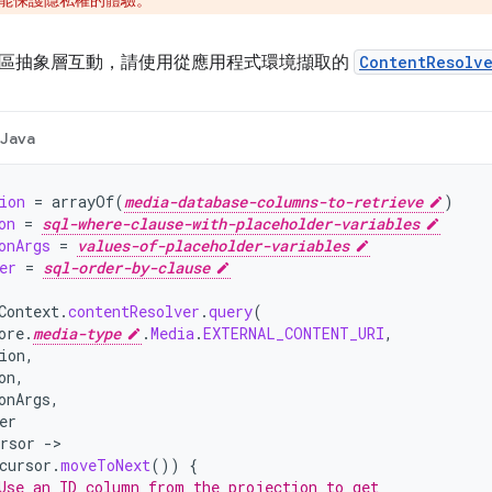
能保護隱私權的體驗。
區抽象層互動，請使用從應用程式環境擷取的
ContentResolv
Java
ion
=
arrayOf
(
media-database-columns-to-retrieve
)
on
=
sql-where-clause-with-placeholder-variables
onArgs
=
values-of-placeholder-variables
er
=
sql-order-by-clause
Context
.
contentResolver
.
query
(
ore
.
media-type
.
Media
.
EXTERNAL_CONTENT_URI
,
ion
,
on
,
onArgs
,
er
rsor
->
cursor
.
moveToNext
())
{
Use an ID column from the projection to get