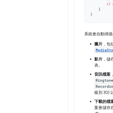
// 
}
}
系統會自動掃描
圖片
，包
MediaSt
影片
，儲
表。
音訊檔案
Rington
Recordi
級別 30
下載的檔
案會儲存