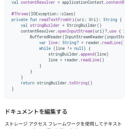
val
contentResolver
=
applicationContext
.
contentRes
@Throws
(
IOException
::
class
)
private
fun
readTextFromUri
(
uri
:
Uri
):
String
{
val
stringBuilder
=
StringBuilder
()
contentResolver
.
openInputStream
(
uri
)
?.
use
{
in
BufferedReader
(
InputStreamReader
(
inputStre
var
line
:
String?
=
reader
.
readLine
()
while
(
line
!=
null
)
{
stringBuilder
.
append
(
line
)
line
=
reader
.
readLine
()
}
}
}
return
stringBuilder
.
toString
()
}
ドキュメントを編集する
ストレージ アクセス フレームワークを使用してテキスト