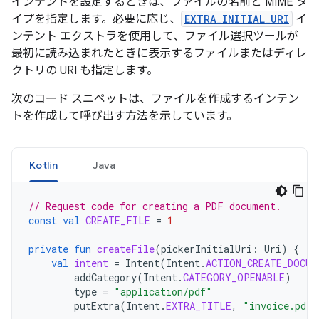
インテントを設定するときは、ファイルの名前と MIME タ
イプを指定します。必要に応じ、
EXTRA_INITIAL_URI
イ
ンテント エクストラを使用して、ファイル選択ツールが
最初に読み込まれたときに表示するファイルまたはディレ
クトリの URI も指定します。
次のコード スニペットは、ファイルを作成するインテン
トを作成して呼び出す方法を示しています。
Kotlin
Java
// Request code for creating a PDF document.
const
val
CREATE_FILE
=
1
private
fun
createFile
(
pickerInitialUri
:
Uri
)
{
val
intent
=
Intent
(
Intent
.
ACTION_CREATE_DOCUM
addCategory
(
Intent
.
CATEGORY_OPENABLE
)
type
=
"application/pdf"
putExtra
(
Intent
.
EXTRA_TITLE
,
"invoice.pdf"