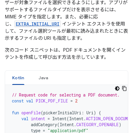
ザーが対象ファイルを選択できるようにします。アプリが
サポートするファイルタイプだけを表示させるには、
MIME タイプを指定します。また、必要に応
じ、
EXTRA_INITIAL_URI
インテント エクストラを使用
して、ファイル選択ツールが最初に読み込まれたときに表
示するファイルの URI も指定します。
次のコード スニペットは、PDF ドキュメントを開くイン
テントを作成して呼び出す方法を示しています。
Kotlin
Java
// Request code for selecting a PDF document.
const
val
PICK_PDF_FILE
=
2
fun
openFile
(
pickerInitialUri
:
Uri
)
{
val
intent
=
Intent
(
Intent
.
ACTION_OPEN_DOCUMEN
addCategory
(
Intent
.
CATEGORY_OPENABLE
)
type
=
"application/pdf"