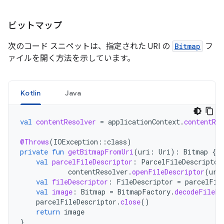
ビットマップ
次のコード スニペットは、指定された URI の
Bitmap
フ
ァイルを開く方法を示しています。
Kotlin
Java
val
contentResolver
=
applicationContext
.
contentRes
@Throws
(
IOException
::
class
)
private
fun
getBitmapFromUri
(
uri
:
Uri
):
Bitmap
{
val
parcelFileDescriptor
:
ParcelFileDescriptor
contentResolver
.
openFileDescriptor
(
uri
val
fileDescriptor
:
FileDescriptor
=
parcelFil
val
image
:
Bitmap
=
BitmapFactory
.
decodeFileDe
parcelFileDescriptor
.
close
()
return
image
}