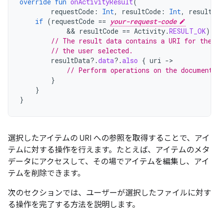
override
fun
onActivityResult
(
requestCode
:
Int
,
resultCode
:
Int
,
resultD
if
(
requestCode
==
your-request-code
            && 
resultCode
==
Activity
.
RESULT_OK
)
{
// The result data contains a URI for the 
// the user selected.
resultData
?.
data
?.
also
{
uri
->
// Perform operations on the document 
}
}
}
選択したアイテムの URI への参照を取得することで、アイ
テムに対する操作を行えます。たとえば、アイテムのメタ
データにアクセスして、その場でアイテムを編集し、アイ
テムを削除できます。
次のセクションでは、ユーザーが選択したファイルに対す
る操作を完了する方法を説明します。