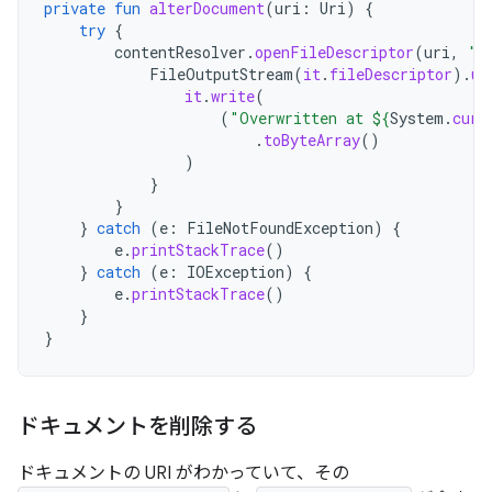
private
fun
alterDocument
(
uri
:
Uri
)
{
try
{
contentResolver
.
openFileDescriptor
(
uri
,
"w
FileOutputStream
(
it
.
fileDescriptor
).
us
it
.
write
(
(
"Overwritten at 
${
System
.
curr
.
toByteArray
()
)
}
}
}
catch
(
e
:
FileNotFoundException
)
{
e
.
printStackTrace
()
}
catch
(
e
:
IOException
)
{
e
.
printStackTrace
()
}
}
ドキュメントを削除する
ドキュメントの URI がわかっていて、その