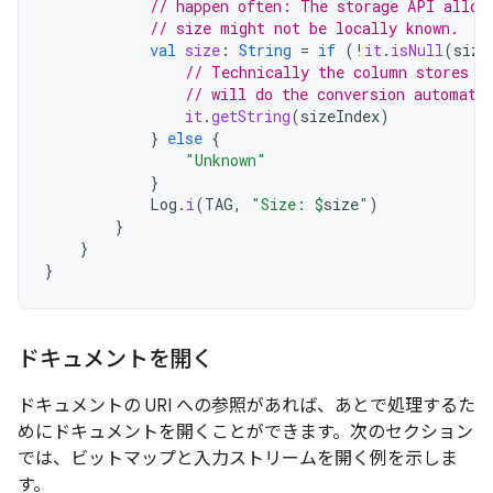
// happen often: The storage API allow
// size might not be locally known.
val
size
:
String
=
if
(
!
it
.
isNull
(
size
// Technically the column stores a
// will do the conversion automati
it
.
getString
(
sizeIndex
)
}
else
{
"Unknown"
}
Log
.
i
(
TAG
,
"Size: 
$
size
"
)
}
}
}
ドキュメントを開く
ドキュメントの URI への参照があれば、あとで処理するた
めにドキュメントを開くことができます。次のセクション
では、ビットマップと入力ストリームを開く例を示しま
す。