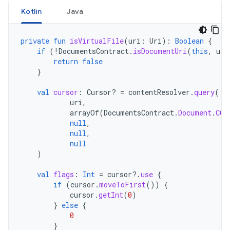
Kotlin
Java
private
fun
isVirtualFile
(
uri
:
Uri
):
Boolean
{
if
(
!
DocumentsContract
.
isDocumentUri
(
this
,
uri
return
false
}
val
cursor
:
Cursor? 
=
contentResolver
.
query
(
uri
,
arrayOf
(
DocumentsContract
.
Document
.
COL
null
,
null
,
null
)
val
flags
:
Int
=
cursor
?.
use
{
if
(
cursor
.
moveToFirst
())
{
cursor
.
getInt
(
0
)
}
else
{
0
}