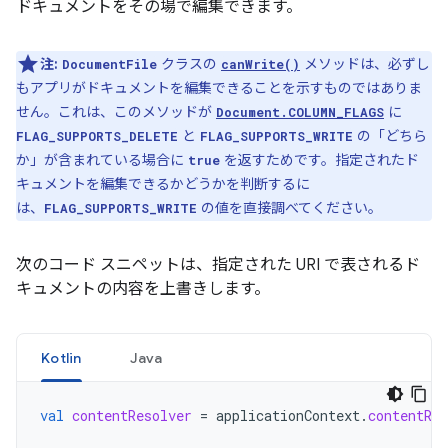
ドキュメントをその場で編集できます。
注:
クラスの
メソッドは、必ずし
DocumentFile
canWrite()
もアプリがドキュメントを編集できることを示すものではありま
せん。これは、このメソッドが
に
Document.COLUMN_FLAGS
と
の「どちら
FLAG_SUPPORTS_DELETE
FLAG_SUPPORTS_WRITE
か」
が含まれている場合に
を返すためです。指定されたド
true
キュメントを編集できるかどうかを判断するに
は、
の値を直接調べてください。
FLAG_SUPPORTS_WRITE
次のコード スニペットは、指定された URI で表されるド
キュメントの内容を上書きします。
Kotlin
Java
val
contentResolver
=
applicationContext
.
contentRes