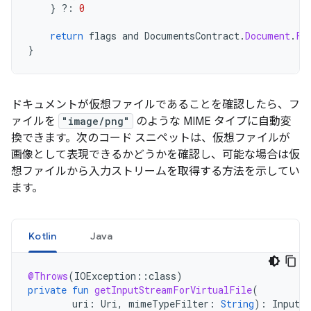
}
?:
0
return
flags
and
DocumentsContract
.
Document
.
FL
}
ドキュメントが仮想ファイルであることを確認したら、フ
ァイルを
"image/png"
のような MIME タイプに自動変
換できます。次のコード スニペットは、仮想ファイルが
画像として表現できるかどうかを確認し、可能な場合は仮
想ファイルから入力ストリームを取得する方法を示してい
ます。
Kotlin
Java
@Throws
(
IOException
::
class
)
private
fun
getInputStreamForVirtualFile
(
uri
:
Uri
,
mimeTypeFilter
:
String
):
InputS