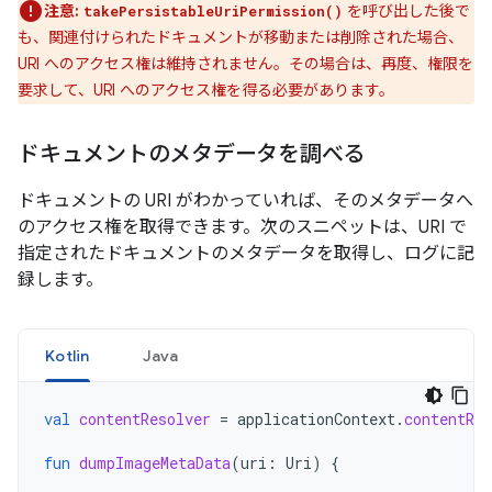
注意:
を呼び出した後で
takePersistableUriPermission()
も、関連付けられたドキュメントが移動または削除された場合、
URI へのアクセス権は維持されません。その場合は、再度、権限を
要求して、URI へのアクセス権を得る必要があります。
ドキュメントのメタデータを調べる
ドキュメントの URI がわかっていれば、そのメタデータへ
のアクセス権を取得できます。次のスニペットは、URI で
指定されたドキュメントのメタデータを取得し、ログに記
録します。
Kotlin
Java
val
contentResolver
=
applicationContext
.
contentRes
fun
dumpImageMetaData
(
uri
:
Uri
)
{