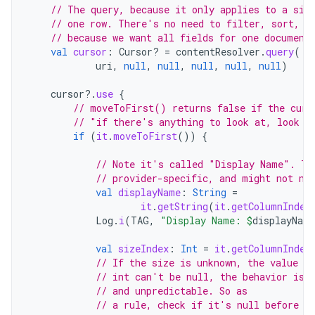
// The query, because it only applies to a sin
// one row. There's no need to filter, sort, o
// because we want all fields for one document
val
cursor
:
Cursor? 
=
contentResolver
.
query
(
uri
,
null
,
null
,
null
,
null
,
null
)
cursor
?.
use
{
// moveToFirst() returns false if the curs
// "if there's anything to look at, look a
if
(
it
.
moveToFirst
())
{
// Note it's called "Display Name". Th
// provider-specific, and might not ne
val
displayName
:
String
=
it
.
getString
(
it
.
getColumnIndex
Log
.
i
(
TAG
,
"Display Name: 
$
displayName
val
sizeIndex
:
Int
=
it
.
getColumnIndex
// If the size is unknown, the value st
// int can't be null, the behavior is 
// and unpredictable. So as
// a rule, check if it's null before a