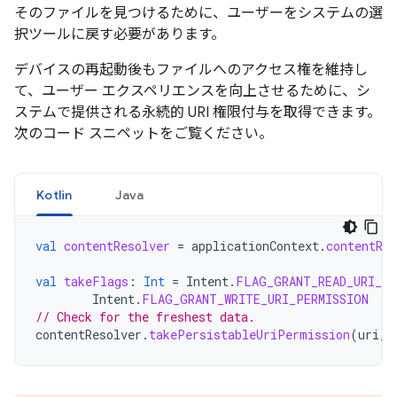
そのファイルを見つけるために、ユーザーをシステムの選
択ツールに戻す必要があります。
デバイスの再起動後もファイルへのアクセス権を維持し
て、ユーザー エクスペリエンスを向上させるために、シ
ステムで提供される永続的 URI 権限付与を取得できます。
次のコード スニペットをご覧ください。
Kotlin
Java
val
contentResolver
=
applicationContext
.
contentRes
val
takeFlags
:
Int
=
Intent
.
FLAG_GRANT_READ_URI_PE
Intent
.
FLAG_GRANT_WRITE_URI_PERMISSION
// Check for the freshest data.
contentResolver
.
takePersistableUriPermission
(
uri
,