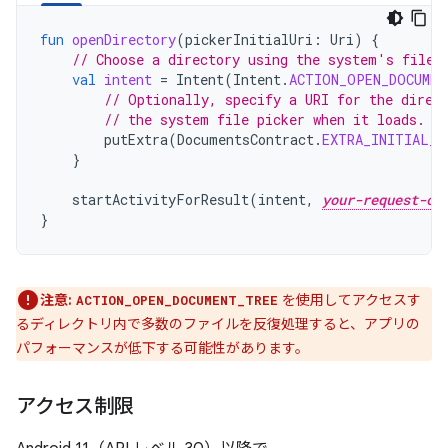
fun
openDirectory
(
pickerInitialUri
:
Uri
)
{
// Choose a directory using the system's file 
val
intent
=
Intent
(
Intent
.
ACTION_OPEN_DOCUMEN
// Optionally, specify a URI for the direc
// the system file picker when it loads.
putExtra
(
DocumentsContract
.
EXTRA_INITIAL_U
}
startActivityForResult
(
intent
,
your-request-co
}
注意:
を使用してアクセスす
ACTION_OPEN_DOCUMENT_TREE
るディレクトリ内で多数のファイルを反復処理すると、アプリの
パフォーマンスが低下する可能性があります。
アクセス制限