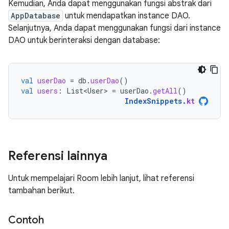
Kemudian, Anda dapat menggunakan fungsi abstrak dari
AppDatabase
untuk mendapatkan instance DAO.
Selanjutnya, Anda dapat menggunakan fungsi dari instance
DAO untuk berinteraksi dengan database:
val
userDao
=
db
.
userDao
()
val
users
:
List<User>
=
userDao
.
getAll
()
IndexSnippets
.
kt
Referensi lainnya
Untuk mempelajari Room lebih lanjut, lihat referensi
tambahan berikut.
Contoh