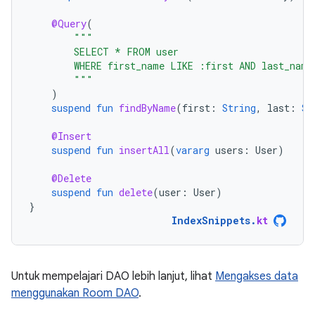
@Query
(
"""
        SELECT * FROM user
        WHERE first_name LIKE :first AND last_name
        """
)
suspend
fun
findByName
(
first
:
String
,
last
:
St
@Insert
suspend
fun
insertAll
(
vararg
users
:
User
)
@Delete
suspend
fun
delete
(
user
:
User
)
}
IndexSnippets
.
kt
Untuk mempelajari DAO lebih lanjut, lihat
Mengakses data
menggunakan Room DAO
.