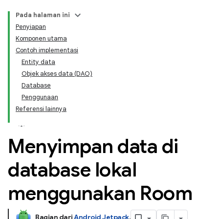
Pada halaman ini
Penyiapan
Komponen utama
Contoh implementasi
Entity data
Objek akses data (DAO)
Database
Penggunaan
Referensi lainnya
Menyimpan data di
database lokal
menggunakan Room
Bagian dari
Android Jetpack
.