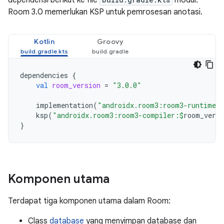
dependensi berikut ke file
modul.
Room 3.0 memerlukan KSP untuk pemrosesan anotasi.
Kotlin
Groovy
dependencies
{
val
room_version
=
"3.0.0"
implementation
(
"androidx.room3:room3-runtime:
ksp
(
"androidx.room3:room3-compiler:
$
room_versi
}
Komponen utama
Terdapat tiga komponen utama dalam Room:
Class
database
yang menyimpan database dan