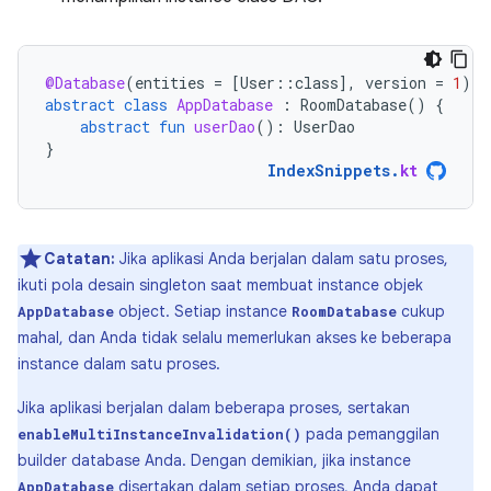
@Database
(
entities
=
[
User
::
class
]
,
version
=
1
)
abstract
class
AppDatabase
:
RoomDatabase
()
{
abstract
fun
userDao
():
UserDao
}
IndexSnippets
.
kt
Catatan:
Jika aplikasi Anda berjalan dalam satu proses,
ikuti pola desain singleton saat membuat instance objek
object. Setiap instance
cukup
AppDatabase
RoomDatabase
mahal, dan Anda tidak selalu memerlukan akses ke beberapa
instance dalam satu proses.
Jika aplikasi berjalan dalam beberapa proses, sertakan
pada pemanggilan
enableMultiInstanceInvalidation()
builder database Anda. Dengan demikian, jika instance
disertakan dalam setiap proses, Anda dapat
AppDatabase