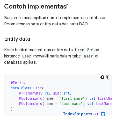
Contoh implementasi
Bagian ini menampilkan contoh implementasi database
Room dengan satu entity data dan satu DAO.
Entity data
Kode berikut menentukan entity data
User
. Setiap
instance
User
mewakili baris dalam tabel
user
di
database aplikasi.
@Entity
data
class
User
(
@PrimaryKey
val
uid
:
Int
,
@ColumnInfo
(
name
=
"first_name"
)
val
firstNam
@ColumnInfo
(
name
=
"last_name"
)
val
lastName
:
)
IndexSnippets
.
kt