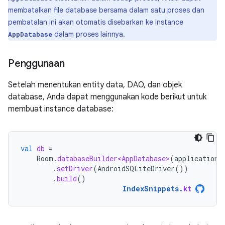
membatalkan file database bersama dalam satu proses dan
pembatalan ini akan otomatis disebarkan ke instance
dalam proses lainnya.
AppDatabase
Penggunaan
Setelah menentukan entity data, DAO, dan objek
database, Anda dapat menggunakan kode berikut untuk
membuat instance database:
val
db
=
Room
.
databaseBuilder<AppDatabase>
(
applicationC
.
setDriver
(
AndroidSQLiteDriver
())
.
build
()
IndexSnippets
.
kt