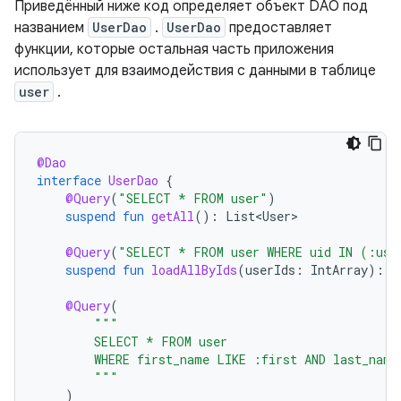
Приведённый ниже код определяет объект DAO под
названием
UserDao
.
UserDao
предоставляет
функции, которые остальная часть приложения
использует для взаимодействия с данными в таблице
user
.
@Dao
interface
UserDao
{
@Query
(
"SELECT * FROM user"
)
suspend
fun
getAll
():
List<User>
@Query
(
"SELECT * FROM user WHERE uid IN (:use
suspend
fun
loadAllByIds
(
userIds
:
IntArray
):
L
@Query
(
"""
        SELECT * FROM user
        WHERE first_name LIKE :first AND last_name
        """
)