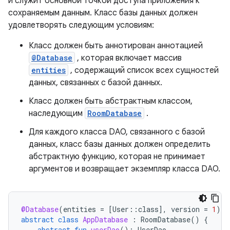
и служит основной точкой доступа приложения к
сохраняемым данным. Класс базы данных должен
удовлетворять следующим условиям:
Класс должен быть аннотирован аннотацией
@Database
, которая включает массив
entities
, содержащий список всех сущностей
данных, связанных с базой данных.
Класс должен быть абстрактным классом,
наследующим
RoomDatabase
.
Для каждого класса DAO, связанного с базой
данных, класс базы данных должен определить
абстрактную функцию, которая не принимает
аргументов и возвращает экземпляр класса DAO.
@Database
(
entities
=
[
User
::
class
]
,
version
=
1
)
abstract
class
AppDatabase
:
RoomDatabase
()
{
abstract
fun
userDao
():
UserDao