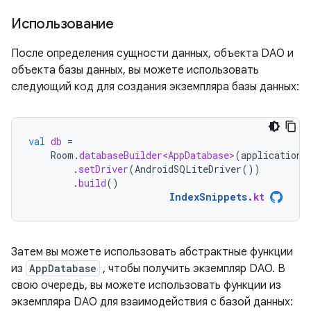
Использование
После определения сущности данных, объекта DAO и
объекта базы данных, вы можете использовать
следующий код для создания экземпляра базы данных:
val
db
=
Room
.
databaseBuilder<AppDatabase>
(
applicationC
.
setDriver
(
AndroidSQLiteDriver
())
.
build
()
IndexSnippets
.
kt
Затем вы можете использовать абстрактные функции
из
AppDatabase
, чтобы получить экземпляр DAO. В
свою очередь, вы можете использовать функции из
экземпляра DAO для взаимодействия с базой данных: