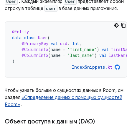
User
. Каждый экземпляр
User
представляет собой
строку в таблице
user
в базе данных приложения.
@Entity
data
class
User
(
@PrimaryKey
val
uid
:
Int
,
@ColumnInfo
(
name
=
"first_name"
)
val
firstNam
@ColumnInfo
(
name
=
"last_name"
)
val
lastName
:
)
IndexSnippets
.
kt
Чтобы узнать больше о сущностях данных в Room, см.
раздел
«Определение данных с помощью сущностей
Room»
.
Объект доступа к данным (DAO)