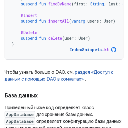
suspend
fun
findByName
(
first
:
String
,
last
:
St
@Insert
suspend
fun
insertAll
(
vararg
users
:
User
)
@Delete
suspend
fun
delete
(
user
:
User
)
}
IndexSnippets
.
kt
Чтобы узнать больше о DAO, см.
раздел «Доступ к
данным с помощью DAO в комнатах»
.
База данных
Приведённый ниже код определяет класс
AppDatabase
для хранения базы данных.
AppDatabase
определяет конфигурацию базы данных