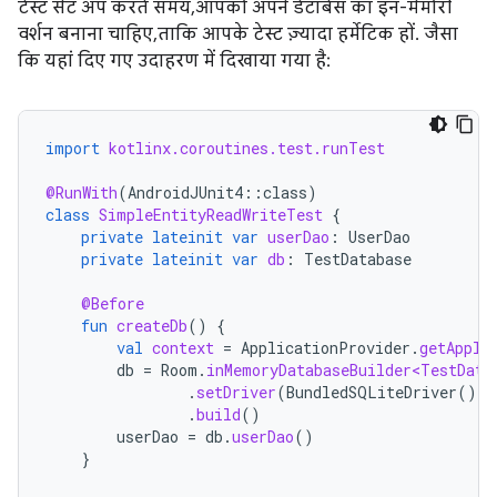
टेस्ट सेट अप करते समय, आपको अपने डेटाबेस का इन-मेमोरी
वर्शन बनाना चाहिए, ताकि आपके टेस्ट ज़्यादा हर्मेटिक हों. जैसा
कि यहां दिए गए उदाहरण में दिखाया गया है:
import
kotlinx.coroutines.test.runTest
@RunWith
(
AndroidJUnit4
::
class
)
class
SimpleEntityReadWriteTest
{
private
lateinit
var
userDao
:
UserDao
private
lateinit
var
db
:
TestDatabase
@Before
fun
createDb
()
{
val
context
=
ApplicationProvider
.
getAppli
db
=
Room
.
inMemoryDatabaseBuilder<TestData
.
setDriver
(
BundledSQLiteDriver
())
.
build
()
userDao
=
db
.
userDao
()
}