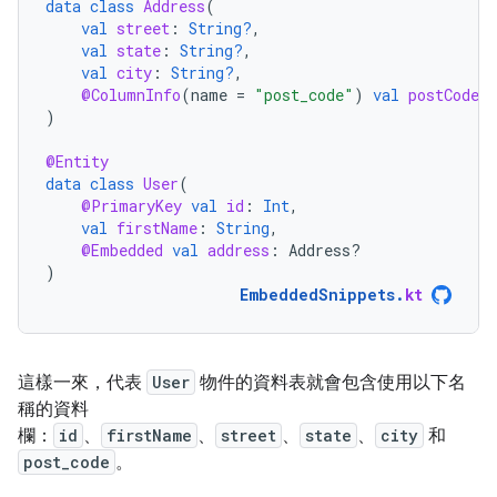
data
class
Address
(
val
street
:
String?
,
val
state
:
String?
,
val
city
:
String?
,
@ColumnInfo
(
name
=
"post_code"
)
val
postCode
:
)
@Entity
data
class
User
(
@PrimaryKey
val
id
:
Int
,
val
firstName
:
String
,
@Embedded
val
address
:
Address?
)
EmbeddedSnippets
.
kt
這樣一來，代表
User
物件的資料表就會包含使用以下名
稱的資料
欄：
id
、
firstName
、
street
、
state
、
city
和
post_code
。