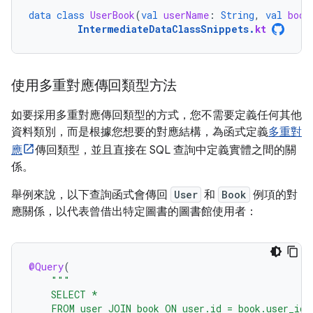
data
class
UserBook
(
val
userName
:
String
,
val
book
IntermediateDataClassSnippets
.
kt
使用多重對應傳回類型方法
如要採用多重對應傳回類型的方式，您不需要定義任何其他
資料類別，而是根據您想要的對應結構，為函式定義
多重對
應
傳回類型，並且直接在 SQL 查詢中定義實體之間的關
係。
舉例來說，以下查詢函式會傳回
User
和
Book
例項的對
應關係，以代表曾借出特定圖書的圖書館使用者：
@Query
(
"""
    SELECT *
    FROM user JOIN book ON user.id = book.user_id