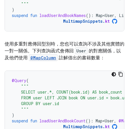
    """
)
suspend
fun
loadUserAndBookNames
():
Map<User
,
List
MultimapSnippets
.
kt
使用多重對應傳回型別時，您也可以查詢不涉及其他實體的
一對一關係。下列查詢函式會傳回
User
的對應關係，以
及他們使用
@MapColumn
註解借出的書籍數量：
@Query
(
"""
    SELECT user.*, COUNT(book.id) AS book_count
    FROM user LEFT JOIN book ON user.id = book.use
    GROUP BY user.id
    """
)
suspend
fun
loadUserAndBookCount
():
Map<User
,
@Map
MultimapSnippets
.
kt