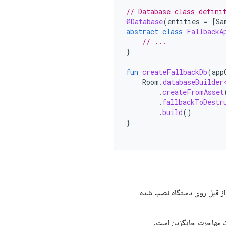
// Database class defini
@Database
(
entities
=
[
Sa
abstract
class
FallbackA
// ...
}
fun
createFallbackDb
(
app
Room
.
databaseBuilder
.
createFromAsset
.
fallbackToDestr
.
build
()
}
است و نمونه پایگاه داده‌ای که از قبل روی دستگاه نصب شده