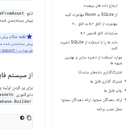
ارجاع داده های پیچیده
تابع
eFromAsset
از SQLite به Room مهاجرت کنید
پیش بسته‌بندی شده
مهاجرت از اتاق ۲
.
x به اتاق ۳
۰
.
مستندات اتاق قدیمی ۲
.
x
نکته:
داده ها را با استفاده از SQLite ذخیره
پیش بسته‌بندی شده مطا
کنید
طرحواره را export کنید
موارد استفاده از ذخیره سازی و بهترین
شیوه ها
اشتراک‌گذاری داده‌های ساده ⍈
از سیستم فای
اشتراک گذاری فایل ها
برای پر کردن اولیه پایگاه داده Room از یک فایل پایگاه داده از پیش بسته‌بندی 
چاپ فایل ها
دایرکتوری
assets/
ارائه دهندگان محتوا، ارائه دهندگان محتوا
abase.Builder
محل نصب برنامه