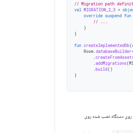
// Migration path defini
val
MIGRATION_2_3
=
obje
override
suspend
fun
// ...
}
}
fun
createImplementedDb
(
Room
.
databaseBuilder
.
createFromAsset
.
addMigrations
(
M
.
build
()
}
است و پایگاه داده‌ای که از قبل روی دستگاه نصب شده روی