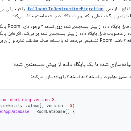
ا تابع سازنده‌ی
fallbackToDestructiveMigration
از آنجا که یک فا
اده از محتویات فایل پایگاه داده از پیش بسته‌بندی شده پر می‌کند. اگر فایل پای
شما روی نسخه ۲ باشد، Room تشخیص می‌دهد که با نسخه هدف مطابقت ندارد و ا
اده‌سازی شده با یک پایگاه داده از پیش بسته‌بندی شده
از نسخه ۲ به نسخه ۳ را پیاده‌سازی می‌کند:
tion declaring version 3.
mpleEntity
::
class
]
,
version
=
3
)
edAppDatabase
:
RoomDatabase
()
{