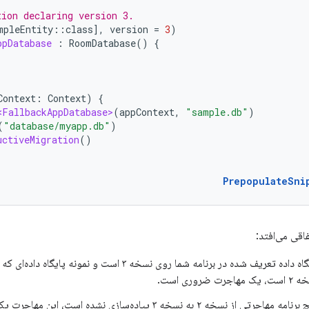
tion declaring version 3.
mpleEntity
::
class
]
,
version
=
3
)
ppDatabase
:
RoomDatabase
()
{
Context
:
Context
)
{
<FallbackAppDatabase>
(
appContext
,
"sample.db"
)
(
"database/myapp.db"
)
uctiveMigration
()
PrepopulateSni
اقی می‌افتد:
از آنجا که پایگاه داده تعریف شده در برنامه شما روی نسخه ۳ 
روری است.
سخه ۲ به نسخه ۳ پیاده‌سازی نشده است، این مهاجرت یک مهاجرت جایگزین است.