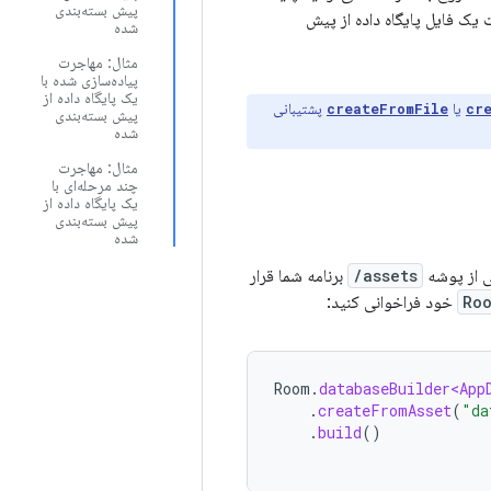
پیش بسته‌بندی
یگاه داده با محتویات یک فایل پایگاه داده از پیش
شده
مثال: مهاجرت
پیاده‌سازی شده با
یک پایگاه داده از
یا
پشتیبانی
createFromFile
cr
پیش بسته‌بندی
شده
مثال: مهاجرت
چند مرحله‌ای با
یک پایگاه داده از
پیش بسته‌بندی
شده
assets/
برنامه شما قرار
Ro
خود فراخوانی کنید:
Room
.
databaseBuilder<App
.
createFromAsset
(
"da
.
build
()