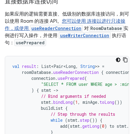
直接数据库连接访问
如果应用的逻辑需要直接、低级别的数据库连接访问，则可
以使用 Room 的连接 API。
您可以使用 连接以进行只读操
作，或使用
useReaderConnection
对
RoomDatabase
实
例进行写入操作，并使用
useWriterConnection
执行语
句：
usePrepared
val
result
:
List<Pair<Long
,
String
>>
=
roomDatabase
.
useReaderConnection
{
connection
connection
.
usePrepared
(
"SELECT * FROM user WHERE age > :minA
)
{
stmt
-
// Bind arguments if needed
stmt
.
bindLong
(
1
,
minAge
.
toLong
())
buildList
{
// Step through the results
while
(
stmt
.
step
())
{
add
(
stmt
.
getLong
(
0
)
to
stmt
.
ge
}