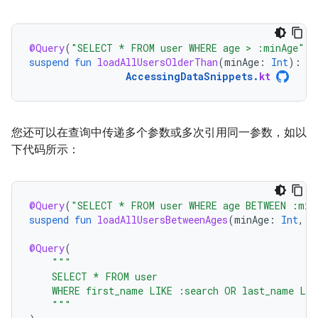
@Query
(
"SELECT * FROM user WHERE age > :minAge"
)
suspend
fun
loadAllUsersOlderThan
(
minAge
:
Int
):
Ar
AccessingDataSnippets
.
kt
您还可以在查询中传递多个参数或多次引用同一参数，如以
下代码所示：
@Query
(
"SELECT * FROM user WHERE age BETWEEN :min
suspend
fun
loadAllUsersBetweenAges
(
minAge
:
Int
,
m
@Query
(
"""
    SELECT * FROM user
    WHERE first_name LIKE :search OR last_name LIK
    """