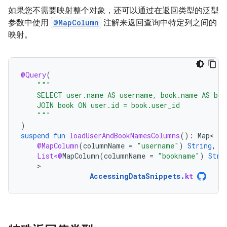
如果您不需要映射整个对象，还可以通过在返回类型的泛型
参数中使用
@MapColumn
注解来返回查询中特定列之间的
映射。
@Query
(
"""
    SELECT user.name AS username, book.name AS boo
    JOIN book ON user.id = book.user_id
    """
)
suspend
fun
loadUserAndBookNamesColumns
():
Map
@MapColumn
(
columnName
=
"username"
)
String
,
List<@
MapColumn
(
columnName
=
"bookname"
)
Stri
>
AccessingDataSnippets
.
kt