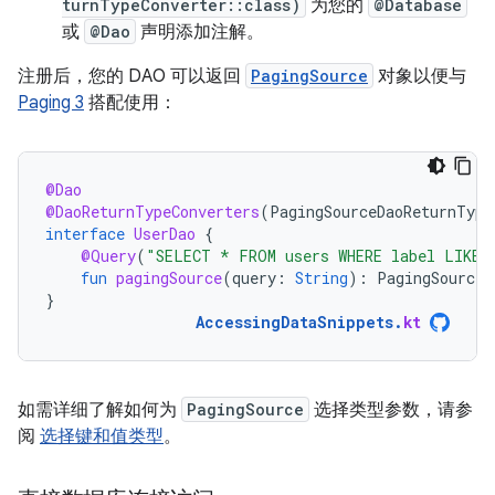
turnTypeConverter::class)
为您的
@Database
或
@Dao
声明添加注解。
注册后，您的 DAO 可以返回
PagingSource
对象以便与
Paging 3
搭配使用：
@Dao
@DaoReturnTypeConverters
(
PagingSourceDaoReturnType
interface
UserDao
{
@Query
(
"SELECT * FROM users WHERE label LIKE 
fun
pagingSource
(
query
:
String
):
PagingSource<
}
AccessingDataSnippets
.
kt
如需详细了解如何为
PagingSource
选择类型参数，请参
阅
选择键和值类型
。