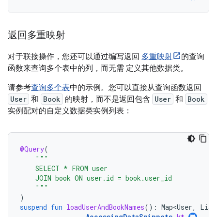
返回多重映射
对于联接操作，您还可以通过编写返回
多重映射
的查询
函数来查询多个表中的列，而无需 定义其他数据类。
请参考
查询多个表
中的示例。您可以直接从查询函数返回
User
和
Book
的映射，而不是返回包含
User
和
Book
实例配对的自定义数据类实例列表：
@Query
(
"""
    SELECT * FROM user
    JOIN book ON user.id = book.user_id
    """
)
suspend
fun
loadUserAndBookNames
():
Map<User
,
List
AccessingDataSnippets
.
kt