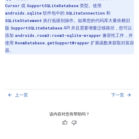
或
类型。使用
Cursor
SupportSQLiteDatabase
软件包中的
和
androidx.sqlite
SQLiteConnection
执行低级别操作。如果您的代码库大量依赖旧
SQLiteStatement
版
API 并且需要增量迁移路径，您可以
SupportSQLiteDatabase
添加
兼容性工件，并
androidx.room3:room3-sqlite-wrapper
使用
扩展函数来获取封装容
RoomDatabase.getSupportWrapper
器。
上一页
下一页
arrow_back
arrow_forward
该内容对您有帮助吗？