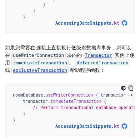
}
}
}
AccessingDataSnippets
.
kt
如果您需要在 连接上直接执行低级别数据库事务，则可以
在
useWriterConnection
块内的
Transactor
实例上使
用
immediateTransaction
、
deferredTransaction
或
exclusiveTransaction
帮助程序函数：
roomDatabase
.
useWriterConnection
{
transactor
-
transactor
.
immediateTransaction
{
// Perform transactional database operatio
}
}
AccessingDataSnippets
.
kt