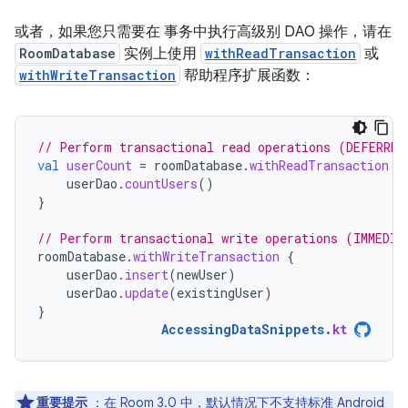
或者，如果您只需要在 事务中执行高级别 DAO 操作，请在
RoomDatabase
实例上使用
withReadTransaction
或
withWriteTransaction
帮助程序扩展函数：
// Perform transactional read operations (DEFERRED
val
userCount
=
roomDatabase
.
withReadTransaction
{
userDao
.
countUsers
()
}
// Perform transactional write operations (IMMEDIA
roomDatabase
.
withWriteTransaction
{
userDao
.
insert
(
newUser
)
userDao
.
update
(
existingUser
)
}
AccessingDataSnippets
.
kt
重要提示
：在 Room 3.0 中，默认情况下不支持标准 Android