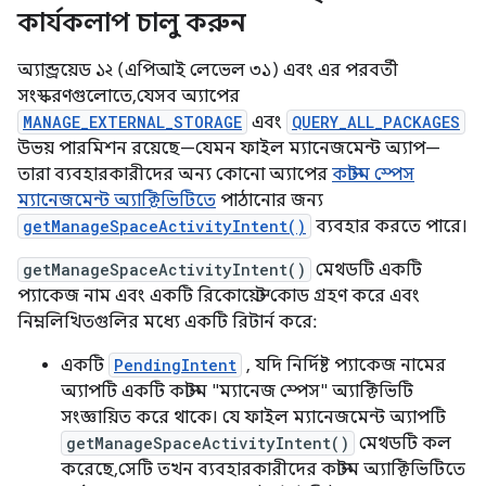
কার্যকলাপ চালু করুন
অ্যান্ড্রয়েড ১২ (এপিআই লেভেল ৩১) এবং এর পরবর্তী
সংস্করণগুলোতে, যেসব অ্যাপের
MANAGE_EXTERNAL_STORAGE
এবং
QUERY_ALL_PACKAGES
উভয় পারমিশন রয়েছে—যেমন ফাইল ম্যানেজমেন্ট অ্যাপ—
তারা ব্যবহারকারীদের অন্য কোনো অ্যাপের
কাস্টম স্পেস
ম্যানেজমেন্ট অ্যাক্টিভিটিতে
পাঠানোর জন্য
getManageSpaceActivityIntent()
ব্যবহার করতে পারে।
getManageSpaceActivityIntent()
মেথডটি একটি
প্যাকেজ নাম এবং একটি রিকোয়েস্ট কোড গ্রহণ করে এবং
নিম্নলিখিতগুলির মধ্যে একটি রিটার্ন করে:
একটি
PendingIntent
, যদি নির্দিষ্ট প্যাকেজ নামের
অ্যাপটি একটি কাস্টম "ম্যানেজ স্পেস" অ্যাক্টিভিটি
সংজ্ঞায়িত করে থাকে। যে ফাইল ম্যানেজমেন্ট অ্যাপটি
getManageSpaceActivityIntent()
মেথডটি কল
করেছে, সেটি তখন ব্যবহারকারীদের কাস্টম অ্যাক্টিভিটিতে