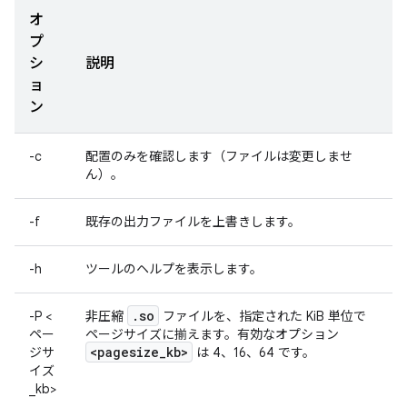
オ
プ
シ
説明
ョ
ン
-c
配置のみを確認します（ファイルは変更しませ
ん）。
-f
既存の出力ファイルを上書きします。
-h
ツールのヘルプを表示します。
.
so
-P <
非圧縮
ファイルを、指定された KiB 単位で
ペー
ページサイズに揃えます。有効なオプション
<pagesize
_
kb>
ジサ
は 4、16、64 です。
イズ
_kb>