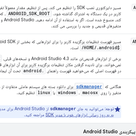
A
مسیر دایرکتوری نصب SDK را تنظیم می کند. پس از تنظیم، مقدار
ANDROID
_
SDK
_
ROOT
کاربر در یک دستگاه به اشتراک گذاشته شود.
متغیرهای قدیمی و جدید را بررسی می کنند.
A
مسیر فهرست تنظیمات برگزیده کاربر را برای ابزارهایی که بخشی از Android SDK هستند، تنظیم می کند. پیش‌فرض
/
/
.
android
$HOME
است.
E
برخی از ابزارهای قدیمی‌تر، مانند Android Studio 4.3 و نسخه‌های قبلی،
نمی‌خوانند. برای نادیده گرفتن مکان تنظیمات برگزیده کاربر برای آن ابزارهای 
.android
در فهرست اصلی که می‌خواهید فهرست راهنمای
تحت آن ایجاد 
sdkmanager
هنگامی که
برای دانلود بسته های سیستم عاملی متفاوت از د
linux
windows
macosx
متغیر را روی
،
یا
تنظیم کنید.
sdkmanager
توجه:
می‌توانید به جای
از Android Studio برای مدیریت بسته‌های SDK خود استفاده کنید.
به به روز رسانی ابزارهای خود با مدیر SDK
مراجعه کنید.
Android Studio