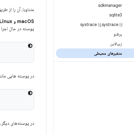
sdkmanager
متناوبا، آن را از ط
sqlite3
macOS و Linux:
systrace ⍈
,
systrace ⍈
پوسته در حال اجرا ا
پرفتو
زیپالاین
متغیرهای محیطی
در پوسته هایی مانن
در پوسته‌های دیگر، 