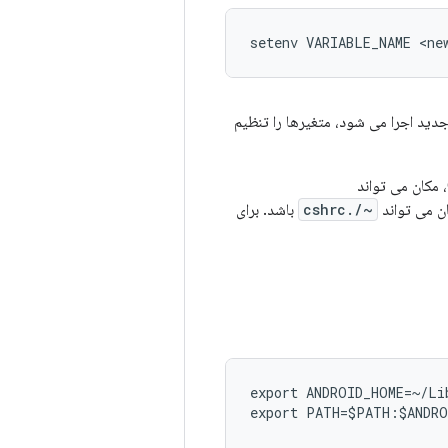
setenv VARIABLE_NAME <ne
دید اجرا می شود، متغیرها را تنظیم
~/.cshrc
باشد. برای
export ANDROID_HOME=~/Lib
export PATH=$PATH:$ANDRO