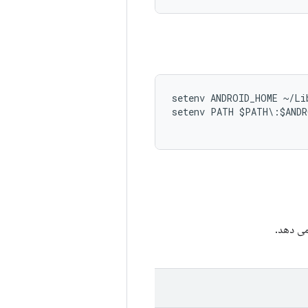
setenv ANDROID_HOME ~/Lib
setenv PATH $PATH\:$ANDR