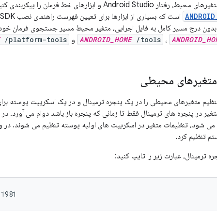
می‌توانید با تنظیم متغیرهای محیط، رفتار Android Studio و ابزا
ANDROID
ن بدون درج مسیر کامل به فایل اجرایی، متغیر محیط مسیر جستجوی فرمان خود
ANDROID_HO
،
/tools
ANDROID_HOME
و
/platform-tools
متغیرهای محیطی
تنظیم متغیرهای محیطی را در یک پنجره ترمینال و در یک اسکریپت پوسته برا
 شود، تنظیمات متغیر در اسکریپت های اولیه پوسته تنظیم می شوند. در ویند
م تنظیم کرد.
ه ترمینال، عبارت زیر را تایپ کنید:
:1981