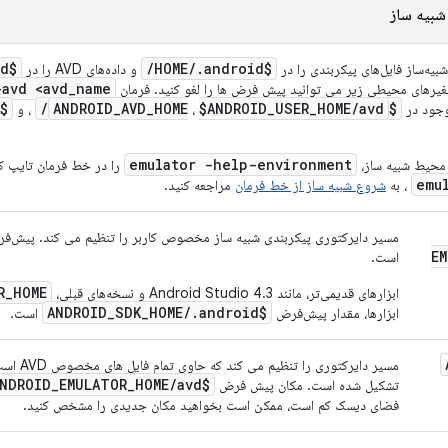
شبیه ساز
vd
$HOME
/
/
.
android
$HOME
یه‌ساز فایل‌های پیکربندی را در
و داده‌های AVD را در
-avd <avd
_
name>
تغیرهای محیطی زیر می توانید پیش فرض ها را لغو کنید. فرمان
$HOME
/
_
AVD
_
HOME
$ANDROID
_
USER
_
HOME
/
avd
$ANDROID
وجود در
،
، و
emulator -help-environment
 محیط شبیه ساز،
را در خط فرمان تایپ کن
emu
، به
شروع شبیه ساز از خط فرمان
مراجعه کنید.
مسیر دایرکتوری پیکربندی شبیه ساز مخصوص کاربر را تنظیم می کند. پیش‌
EM
است.
R_HOME
ابزارهای قدیمی‌تر، مانند Android Studio 4.3 و نسخه‌های قبلی،
$ANDROID_SDK_HOME/.android
ابزارها، مقدار پیش‌فرض
است.
مسیر دایرک
_
EMULATOR
_
HOME
/
avd
$ANDROID
تشکیل شده است. مکان پیش فرض
فضای دیسک کم است، ممکن است بخواهید مکان جدیدی را مشخص کنید.