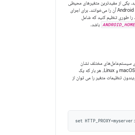
رهای خط فرمان را پیکربندی کنید. یکی از مفیدترین متغیرهای محیطی
است که بسیاری از ابزارها برای تعیین فهرست راهنمای نصب Android SDK آن را می‌خوانند. برای اجرای
 را طوری تنظیم کنید که شامل
ANDROID_HOME
باشد.
ی سیستم‌عامل‌های مختلف نشان
می‌دهند. تنظیمات متغیر در پنجره های ترمینال فقط تا زمانی که پنجره باز باشد دوام می آورد. در macOS و Linux، هر بار که یک
وز، تنظیمات متغیر را می توان از
set HTTP_PROXY=myserver