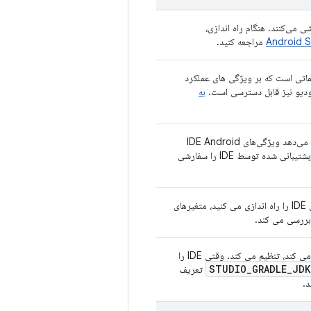
Andr شامل تنظیماتی هستند که مکان فایل‌های پیکربندی و JDK را سفارشی می‌کنند. هنگام راه اندازی،
مراجعه کنید.
ماتی است که بر ویژگی های عملکرد
به
را تعیین می کند. این فایل به شما امکان می‌دهد ویژگی‌های IDE Android
Studio، مانند مسیر پلاگین‌های نصب شده توسط کاربر و حداکثر اندازه فایل پشتیبانی شده توسط IDE را سفارشی
مکان JDK را که Android Studio در آن اجرا می شود تنظیم می کند. وقتی IDE را راه اندازی می کنید، متغیرهای
بررسی می کند.
مکان JDK را که Android Studio برای شروع Daemon Gradle استفاده می کند، تنظیم می کند. وقتی IDE را
STUDIO
_
GRADLE
_
JDK
تعریف
د.