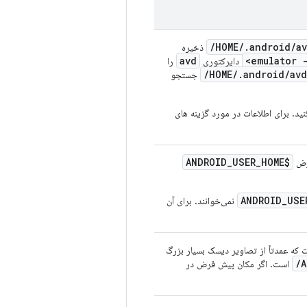
/
/
.
android
/
a
ذخیره
avd
emulator 
دایرکتوری
را
/
/
.
android
/
avd
جستجو
ید. برای اطلاعات در مورد گزینه های
_
USER
_
HOME
$ANDROID
فرض
ANDROID_USE
نمی‌خوانند. برای آن
توری را تنظیم می کند که حاوی تمام فایل های مخصوص AVD است که عمدتاً از تصاویر دیسک بسیار بزرگ
/
است. اگر مکان پیش فرض در