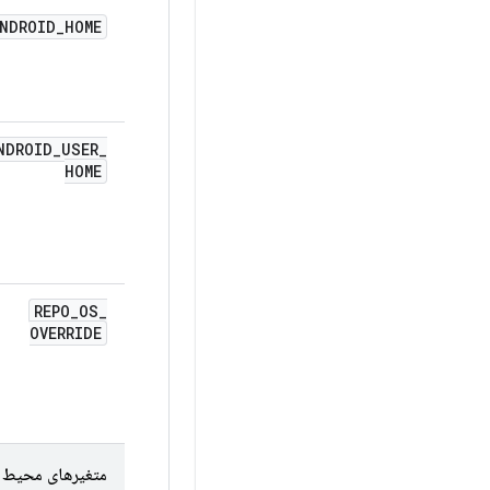
NDROID
_
HOME
NDROID
_
USER
_
HOME
REPO
_
OS
_
OVERRIDE
متغیرهای محیط پیکربندی 