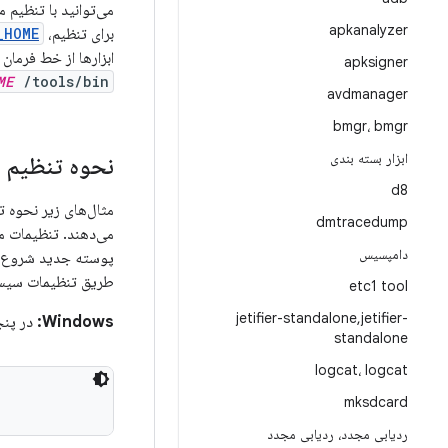
apkanalyzer
برای تنظیم،
_HOME
ابزارها از خط فرما
apksigner
ME
/tools/bin
avdmanager
bmgr، bmgr
ابزار بسته بندی
نحوه تنظیم 
d8
مثال‌های زیر نحوه 
dmtracedump
دامپسیس
پوسته جدید شروع می
طریق تنظیمات سیست
etc1 tool
jetifier-standalone
,
jetifier-
Windows:
در پنجر
standalone
logcat، logcat
mksdcard
ردیابی مجدد، ردیابی مجدد