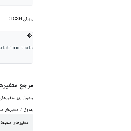
و برای TCSH:
latform-tools

مرجع متغیرها
جدول زیر متغیرهای محیطی که معمولاً 
جدول 1.
متغیرهای م
متغیرهای محیط Android SDK