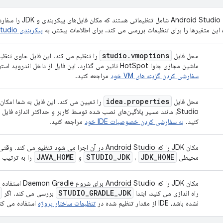
متغیرهای پیکربندی oid Studio
ه
پیکربندی Android Studio
studio
.
vmoptions
محل فایل
را تنظیم می کند. این فایل حاوی تنظی
ماشین مجازی جاوا HotSpot تاثیر می گذارد. این فایل از داخل اندروید استودیو نیز قابل دسترسی است.
سفارشی کردن گزینه های VM خود
مراجعه کنید.
idea
.
properties
محل فایل
کنید.
به سفارشی کردن خصوصیات IDE خود
مراجعه کنید.
JAVA
_
HOME
STUDIO
_
JDK
JDK
_
HOME
محیطی
،
و
را به ترتیب 
STUDIO
_
GRADLE
_
JDK
راه اندازی می کنید، ابتدا
بررسی می کند. اگر
نشده باشد، IDE از مقدار تنظیم شده در
تنظیمات ساختار پروژه
استفاده می کن