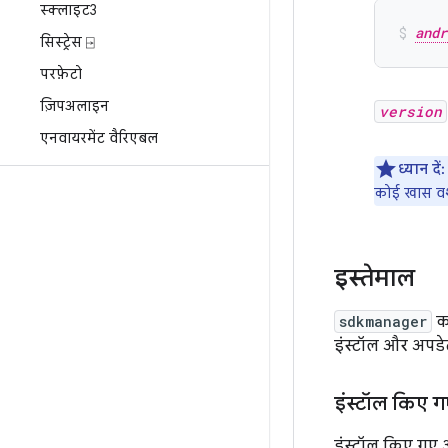
स्क्लाइट3
andr
सिस्ट्रेस ⍈
परफ़ेटो
ज़िपअलाइन
version
एनवायरमेंट वैरिएबल
ध्यान दें:
कोई खास वर्श
इस्तेमाल
sdkmanager
का
इंस्टॉल और अपडेट
इंस्टॉल किए 
इंस्टॉल किए गए औ