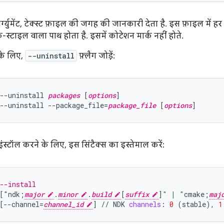
्ग्युमेंट, टेक्स्ट फ़ाइल की जगह की जानकारी देता है. इस फ़ाइल में ह
स्टाइल वाला पाथ होता है. इसमें कोटेशन मार्क नहीं होते.
के लिए,
--uninstall
फ़्लैग जोड़ें:
--uninstall 
packages
 [
options
]

--uninstall --package_file=
package_file
 [
options
्टॉल करने के लिए, इस सिंटैक्स का इस्तेमाल करें:
--install
[
"ndk;
major
.
minor
.
build
[
suffix
]
" | "
cmake
;
maj
[
--channel=
channel_id
]
//
NDK
channels
:
0
(
stable
),
1