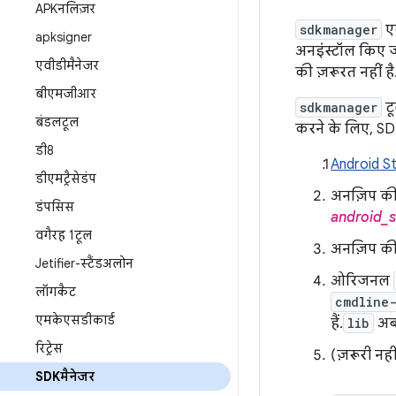
APKनलिज़र
sdkmanager
एक
apksigner
अनइंस्टॉल किए ज
एवीडीमैनेजर
की ज़रूरत नहीं 
बीएमजीआर
sdkmanager
ट
बंडलटूल
करने के लिए, SD
डी8
Android S
डीएमट्रैसेडंप
अनज़िप क
डंपसिस
android_
वगैरह 1टूल
अनज़िप क
Jetifier-स्टैंडअलोन
ओरिजनल
लॉगकैट
cmdline-
एमकेएसडीकार्ड
हैं.
lib
अब 
रिट्रेस
(ज़रूरी नह
SDKमैनेजर