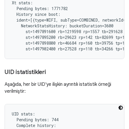
Xt stats:

  Pending bytes: 1771782

  History since boot:

  ident=[{type=WIFI, subType=COMBINED, networkId="
    NetworkStatsHistory: bucketDuration=3600

      st=1497891600 rb=1219598 rp=1557 tb=291628 tp
      st=1497895200 rb=29623 rp=142 tb=82699 tp=182
      st=1497898800 rb=46684 rp=160 tb=39756 tp=191
UID istatistikleri
Aşağıda, her bir UID'ye ilişkin ayrıntılı istatistik örneği
verilmiştir:
UID stats:

  Pending bytes: 744

  Complete history:
