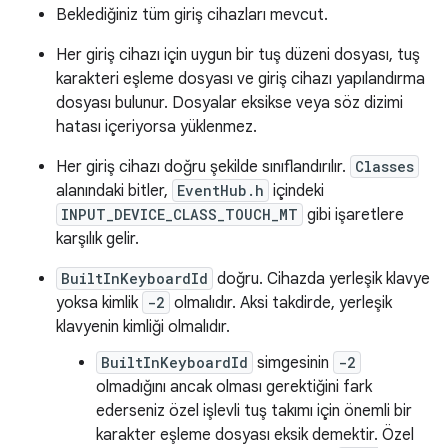
Beklediğiniz tüm giriş cihazları mevcut.
Her giriş cihazı için uygun bir tuş düzeni dosyası, tuş
karakteri eşleme dosyası ve giriş cihazı yapılandırma
dosyası bulunur. Dosyalar eksikse veya söz dizimi
hatası içeriyorsa yüklenmez.
Her giriş cihazı doğru şekilde sınıflandırılır.
Classes
alanındaki bitler,
EventHub.h
içindeki
INPUT_DEVICE_CLASS_TOUCH_MT
gibi işaretlere
karşılık gelir.
BuiltInKeyboardId
doğru. Cihazda yerleşik klavye
yoksa kimlik
-2
olmalıdır. Aksi takdirde, yerleşik
klavyenin kimliği olmalıdır.
BuiltInKeyboardId
simgesinin
-2
olmadığını ancak olması gerektiğini fark
ederseniz özel işlevli tuş takımı için önemli bir
karakter eşleme dosyası eksik demektir. Özel