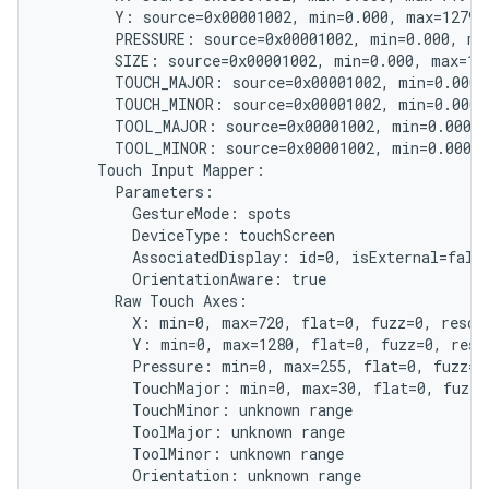
        Y: source=0x00001002, min=0.000, max=1279.0
        PRESSURE: source=0x00001002, min=0.000, max
        SIZE: source=0x00001002, min=0.000, max=1.0
        TOUCH_MAJOR: source=0x00001002, min=0.000, 
        TOUCH_MINOR: source=0x00001002, min=0.000, 
        TOOL_MAJOR: source=0x00001002, min=0.000, 
        TOOL_MINOR: source=0x00001002, min=0.000, 
      Touch Input Mapper:

        Parameters:

          GestureMode: spots

          DeviceType: touchScreen

          AssociatedDisplay: id=0, isExternal=false
          OrientationAware: true

        Raw Touch Axes:

          X: min=0, max=720, flat=0, fuzz=0, resolu
          Y: min=0, max=1280, flat=0, fuzz=0, resol
          Pressure: min=0, max=255, flat=0, fuzz=0,
          TouchMajor: min=0, max=30, flat=0, fuzz=0
          TouchMinor: unknown range

          ToolMajor: unknown range

          ToolMinor: unknown range

          Orientation: unknown range
