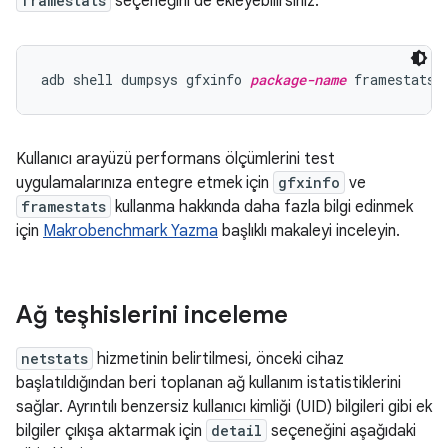
framestats
seçeneğini de ekleyebilirsiniz:
adb shell dumpsys gfxinfo 
package-name
Kullanıcı arayüzü performans ölçümlerini test
uygulamalarınıza entegre etmek için
gfxinfo
ve
framestats
kullanma hakkında daha fazla bilgi edinmek
için
Makrobenchmark Yazma
başlıklı makaleyi inceleyin.
Ağ teşhislerini inceleme
netstats
hizmetinin belirtilmesi, önceki cihaz
başlatıldığından beri toplanan ağ kullanım istatistiklerini
sağlar. Ayrıntılı benzersiz kullanıcı kimliği (UID) bilgileri gibi ek
bilgiler çıkışa aktarmak için
detail
seçeneğini aşağıdaki