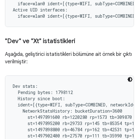
  iface=wlan0 ident=[{type=WIFI, subType=COMBINED, 
Active UID interfaces:

"Dev" ve "Xt" istatistikleri
Aşağıda, geliştirici istatistikleri bölümüne ait örnek bir çıktı
verilmiştir:
Dev stats:

  Pending bytes: 1798112

  History since boot:

  ident=[{type=WIFI, subType=COMBINED, networkId="
    NetworkStatsHistory: bucketDuration=3600

      st=1497891600 rb=1220280 rp=1573 tb=309870 tp
      st=1497895200 rb=29733 rp=145 tb=85354 tp=185
      st=1497898800 rb=46784 rp=162 tb=42531 tp=192
      st=1497902400 rb=27570 rp=111 tb=35990 tp=121