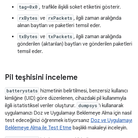
tag=0x0
, trafikle ilişkili soket etiketini gösterir.
rxBytes
ve
rxPackets
, ilgili zaman aralığında
alınan baytları ve paketleri temsil eder.
txBytes
ve
txPackets
, ilgili zaman aralığında
gönderilen (aktarılan) baytları ve gönderilen paketleri
temsil eder.
Pil teşhisini inceleme
batterystats
hizmetinin belirtilmesi, benzersiz kullanıcı
kimliğine (UID) göre düzenlenen, cihazdaki pil kullanımıyla
ilgili istatistiksel veriler oluşturur.
dumpsys
'ı kullanarak
uygulamanızı Doz ve Uygulamayı Beklemeye Alma için nasıl
test edeceğinizi öğrenmek istiyorsanız
Doz ve Uygulamayı
Beklemeye Alma ile Test Etme
başlıklı makaleyi inceleyin.