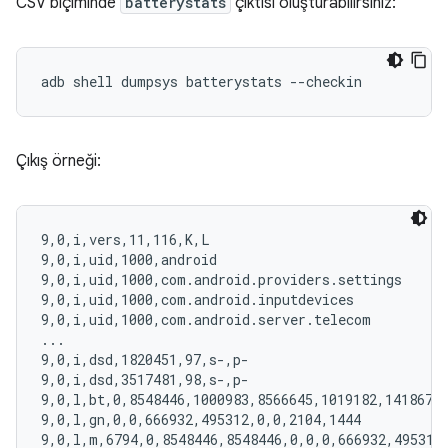
CSV biçiminde
batterystats
çıktısı oluşturabilirsiniz:
Çıkış örneği:
9,0,i,vers,11,116,K,L

9,0,i,uid,1000,android

9,0,i,uid,1000,com.android.providers.settings

9,0,i,uid,1000,com.android.inputdevices

9,0,i,uid,1000,com.android.server.telecom

...

9,0,i,dsd,1820451,97,s-,p-

9,0,i,dsd,3517481,98,s-,p-

9,0,l,bt,0,8548446,1000983,8566645,1019182,14186722
9,0,l,gn,0,0,666932,495312,0,0,2104,1444

9,0,l,m,6794,0,8548446,8548446,0,0,0,666932,495312,