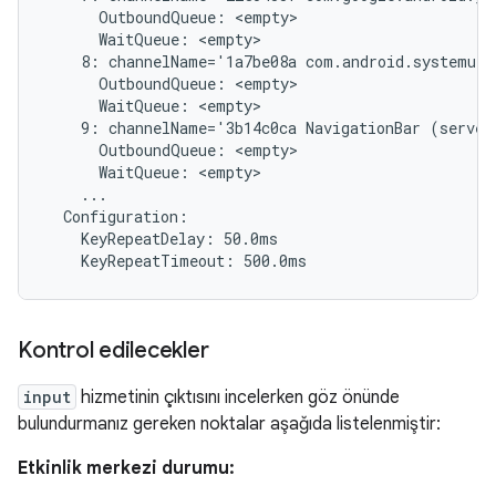
      OutboundQueue: <empty>

      WaitQueue: <empty>

    8: channelName='1a7be08a com.android.systemui/
      OutboundQueue: <empty>

      WaitQueue: <empty>

    9: channelName='3b14c0ca NavigationBar (server
      OutboundQueue: <empty>

      WaitQueue: <empty>

    ...

  Configuration:

    KeyRepeatDelay: 50.0ms

Kontrol edilecekler
input
hizmetinin çıktısını incelerken göz önünde
bulundurmanız gereken noktalar aşağıda listelenmiştir:
Etkinlik merkezi durumu: