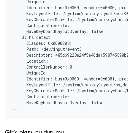
      UniqueId:

      Identifier: bus=0x0000, vendor=0x0000, produc
      KeyLayoutFile: /system/usr/keylayout/msm8974
      KeyCharacterMapFile: /system/usr/keychars/ms
      ConfigurationFile:

      HaveKeyboardLayoutOverlay: false

    3: hs_detect

      Classes: 0x00000081

      Path: /dev/input/event3

      Descriptor: 485d69228e24f5e46da1598745890b214
      Location:

      ControllerNumber: 0

      UniqueId:

      Identifier: bus=0x0000, vendor=0x0001, produc
      KeyLayoutFile: /system/usr/keylayout/hs_detec
      KeyCharacterMapFile: /system/usr/keychars/hs_
      ConfigurationFile:

      HaveKeyboardLayoutOverlay: false

Giriş okuyucu durumu