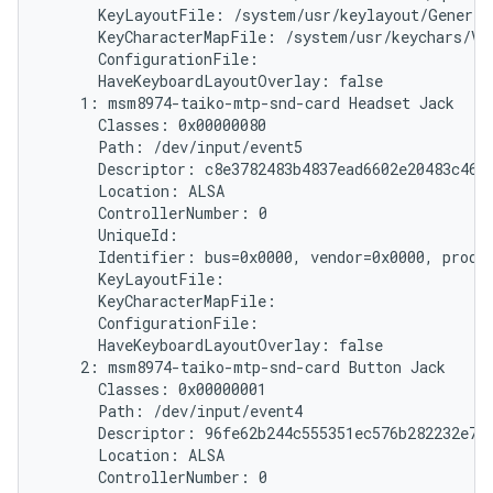
      KeyLayoutFile: /system/usr/keylayout/Generic.
      KeyCharacterMapFile: /system/usr/keychars/Vir
      ConfigurationFile:

      HaveKeyboardLayoutOverlay: false

    1: msm8974-taiko-mtp-snd-card Headset Jack

      Classes: 0x00000080

      Path: /dev/input/event5

      Descriptor: c8e3782483b4837ead6602e20483c46ff
      Location: ALSA

      ControllerNumber: 0

      UniqueId:

      Identifier: bus=0x0000, vendor=0x0000, produc
      KeyLayoutFile:

      KeyCharacterMapFile:

      ConfigurationFile:

      HaveKeyboardLayoutOverlay: false

    2: msm8974-taiko-mtp-snd-card Button Jack

      Classes: 0x00000001

      Path: /dev/input/event4

      Descriptor: 96fe62b244c555351ec576b282232e787
      Location: ALSA

      ControllerNumber: 0
