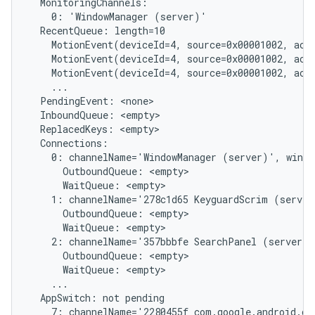
  MonitoringChannels:

    0: 'WindowManager (server)'

  RecentQueue: length=10

    MotionEvent(deviceId=4, source=0x00001002, act
    MotionEvent(deviceId=4, source=0x00001002, act
    MotionEvent(deviceId=4, source=0x00001002, act
    ...

  PendingEvent: <none>

  InboundQueue: <empty>

  ReplacedKeys: <empty>

  Connections:

    0: channelName='WindowManager (server)', windo
      OutboundQueue: <empty>

      WaitQueue: <empty>

    1: channelName='278c1d65 KeyguardScrim (server
      OutboundQueue: <empty>

      WaitQueue: <empty>

    2: channelName='357bbbfe SearchPanel (server)'
      OutboundQueue: <empty>

      WaitQueue: <empty>

    ...

  AppSwitch: not pending

    7: channelName='2280455f com.google.android.gm