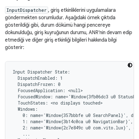
InputDispatcher
, giriş etkinliklerini uygulamalara
göndermekten sorumludur. Aşağıdaki örnek çıktıda
gösterildiği gibi, durum dökümü hangi pencereye
dokunulduğu, giriş kuyruğunun durumu, ANR'nin devam edip
etmediği ve diğer giriş etkinliği bilgileri hakkında bilgi
gösterir:
Input Dispatcher State:

  DispatchEnabled: 1

  DispatchFrozen: 0

  FocusedApplication: <null>

  FocusedWindow: name='Window{3fb06dc3 u0 StatusBar
  TouchStates: <no displays touched>

  Windows:

    0: name='Window{357bbbfe u0 SearchPanel}', dis
    1: name='Window{3b14c0ca u0 NavigationBar}', d
    2: name='Window{2c7e849c u0 com.vito.lux}', di
    ...
