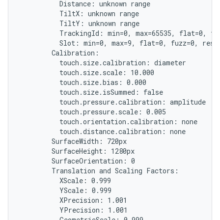
          Distance: unknown range

          TiltX: unknown range

          TiltY: unknown range

          TrackingId: min=0, max=65535, flat=0, fuz
          Slot: min=0, max=9, flat=0, fuzz=0, resol
        Calibration:

          touch.size.calibration: diameter

          touch.size.scale: 10.000

          touch.size.bias: 0.000

          touch.size.isSummed: false

          touch.pressure.calibration: amplitude

          touch.pressure.scale: 0.005

          touch.orientation.calibration: none

          touch.distance.calibration: none

        SurfaceWidth: 720px

        SurfaceHeight: 1280px

        SurfaceOrientation: 0

        Translation and Scaling Factors:

          XScale: 0.999

          YScale: 0.999

          XPrecision: 1.001

          YPrecision: 1.001

          GeometricScale: 0.999
