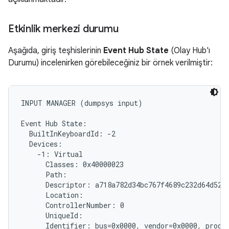
Etkinlik merkezi durumu
Aşağıda, giriş teşhislerinin
Event Hub State
(Olay Hub'ı
Durumu) incelenirken görebileceğiniz bir örnek verilmiştir:
INPUT MANAGER (dumpsys input)

Event Hub State:

  BuiltInKeyboardId: -2

  Devices:

    -1: Virtual

      Classes: 0x40000023

      Path: 
      Descriptor: a718a782d34bc767f4689c232d64d5279
      Location:

      ControllerNumber: 0

      UniqueId: 
      Identifier: bus=0x0000, vendor=0x0000, produc