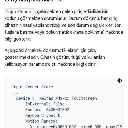
InputReader
, çekirdekten gelen giriş etkinliklerinin
kodunu çözmekten sorumludur. Durum dökümü, her giriş
cihazının nasıl yapılandırıldığı ve son durum değişiklikleri (ör.
tuşlara basma veya dokunmatik ekrana dokunma) hakkında
bilgi gösterir.
Aşağıdaki örnekte, dokunmatik ekran için çıkış
gösterilmektedir. Cihazın çözünürlüğü ve kullanılan
kalibrasyon parametreleri hakkında bilgi edinin.
Input Reader State

...

  Device 6: Melfas MMSxxx Touchscreen

      IsExternal: false

      Sources: 0x00001002

      KeyboardType: 0

      Motion Ranges:

        X: source=0x00001002, min=0.000, max=719.00