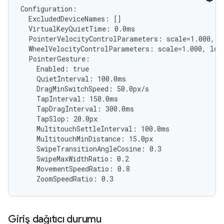
Configuration:

  ExcludedDeviceNames: []

  VirtualKeyQuietTime: 0.0ms

  PointerVelocityControlParameters: scale=1.000, l
  WheelVelocityControlParameters: scale=1.000, lowT
  PointerGesture:

    Enabled: true

    QuietInterval: 100.0ms

    DragMinSwitchSpeed: 50.0px/s

    TapInterval: 150.0ms

    TapDragInterval: 300.0ms

    TapSlop: 20.0px

    MultitouchSettleInterval: 100.0ms

    MultitouchMinDistance: 15.0px

    SwipeTransitionAngleCosine: 0.3

    SwipeMaxWidthRatio: 0.2

    MovementSpeedRatio: 0.8

Giriş dağıtıcı durumu