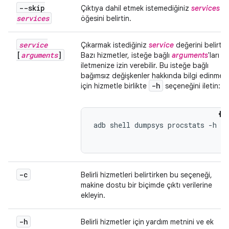
--skip
Çıktıya dahil etmek istemediğiniz
services
services
öğesini belirtin.
service
Çıkarmak istediğiniz
service
değerini belirtin
[
arguments
]
Bazı hizmetler, isteğe bağlı
arguments
'ları
iletmenize izin verebilir. Bu isteğe bağlı
bağımsız değişkenler hakkında bilgi edinmek
-h
için hizmetle birlikte
seçeneğini iletin:
adb shell dumpsys procstats -h

-c
Belirli hizmetleri belirtirken bu seçeneği,
makine dostu bir biçimde çıktı verilerine
ekleyin.
-h
Belirli hizmetler için yardım metnini ve ek