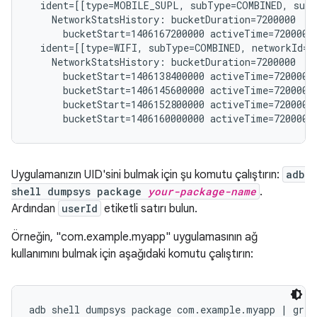
  ident=[[type=MOBILE_SUPL, subType=COMBINED, subs
    NetworkStatsHistory: bucketDuration=7200000

      bucketStart=1406167200000 activeTime=7200000 
  ident=[[type=WIFI, subType=COMBINED, networkId="
    NetworkStatsHistory: bucketDuration=7200000

      bucketStart=1406138400000 activeTime=7200000 
      bucketStart=1406145600000 activeTime=7200000 
      bucketStart=1406152800000 activeTime=7200000 
Uygulamanızın UID'sini bulmak için şu komutu çalıştırın:
adb
shell dumpsys package
your-package-name
.
Ardından
userId
etiketli satırı bulun.
Örneğin, "com.example.myapp" uygulamasının ağ
kullanımını bulmak için aşağıdaki komutu çalıştırın: