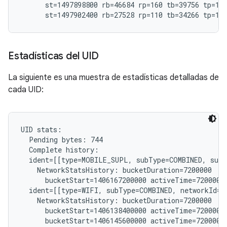
      st=1497898800 rb=46684 rp=160 tb=39756 tp=191
Estadísticas del UID
La siguiente es una muestra de estadísticas detalladas de
cada UID:
UID stats:

  Pending bytes: 744

  Complete history:

  ident=[[type=MOBILE_SUPL, subType=COMBINED, subs
    NetworkStatsHistory: bucketDuration=7200000

      bucketStart=1406167200000 activeTime=7200000 
  ident=[[type=WIFI, subType=COMBINED, networkId="
    NetworkStatsHistory: bucketDuration=7200000

      bucketStart=1406138400000 activeTime=7200000 
      bucketStart=1406145600000 activeTime=7200000 