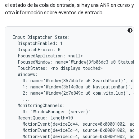
el estado de la cola de entrada, si hay una ANR en curso y
otra información sobre eventos de entrada:
Input Dispatcher State:

  DispatchEnabled: 1

  DispatchFrozen: 0

  FocusedApplication: <null>

  FocusedWindow: name='Window{3fb06dc3 u0 StatusBar
  TouchStates: <no displays touched>

  Windows:

    0: name='Window{357bbbfe u0 SearchPanel}', dis
    1: name='Window{3b14c0ca u0 NavigationBar}', d
    2: name='Window{2c7e849c u0 com.vito.lux}', di
    ...

  MonitoringChannels:

    0: 'WindowManager (server)'

  RecentQueue: length=10

    MotionEvent(deviceId=4, source=0x00001002, act
    MotionEvent(deviceId=4, source=0x00001002, act
    MotionEvent(deviceId=4, source=0x00001002, act