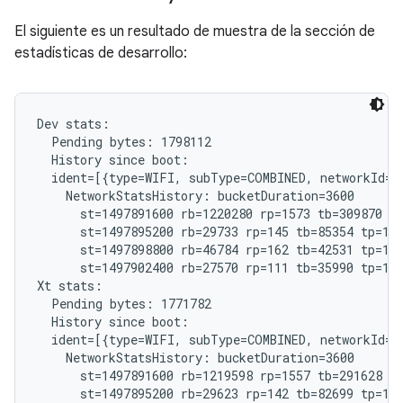
El siguiente es un resultado de muestra de la sección de
estadísticas de desarrollo:
Dev stats:

  Pending bytes: 1798112

  History since boot:

  ident=[{type=WIFI, subType=COMBINED, networkId="
    NetworkStatsHistory: bucketDuration=3600

      st=1497891600 rb=1220280 rp=1573 tb=309870 tp
      st=1497895200 rb=29733 rp=145 tb=85354 tp=185
      st=1497898800 rb=46784 rp=162 tb=42531 tp=192
      st=1497902400 rb=27570 rp=111 tb=35990 tp=121
Xt stats:

  Pending bytes: 1771782

  History since boot:

  ident=[{type=WIFI, subType=COMBINED, networkId="
    NetworkStatsHistory: bucketDuration=3600

      st=1497891600 rb=1219598 rp=1557 tb=291628 tp
      st=1497895200 rb=29623 rp=142 tb=82699 tp=182