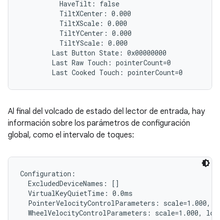
          HaveTilt: false

          TiltXCenter: 0.000

          TiltXScale: 0.000

          TiltYCenter: 0.000

          TiltYScale: 0.000

        Last Button State: 0x00000000

        Last Raw Touch: pointerCount=0

Al final del volcado de estado del lector de entrada, hay
información sobre los parámetros de configuración
global, como el intervalo de toques:
Configuration:

  ExcludedDeviceNames: []

  VirtualKeyQuietTime: 0.0ms

  PointerVelocityControlParameters: scale=1.000, l
  WheelVelocityControlParameters: scale=1.000, lowT