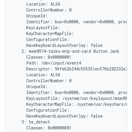
      Location: ALSA

      ControllerNumber: 0

      UniqueId:

      Identifier: bus=0x0000, vendor=0x0000, produc
      KeyLayoutFile:

      KeyCharacterMapFile:

      ConfigurationFile:

      HaveKeyboardLayoutOverlay: false

    2: msm8974-taiko-mtp-snd-card Button Jack

      Classes: 0x00000001

      Path: /dev/input/event4

      Descriptor: 96fe62b244c555351ec576b282232e787
      Location: ALSA

      ControllerNumber: 0

      UniqueId:

      Identifier: bus=0x0000, vendor=0x0000, produc
      KeyLayoutFile: /system/usr/keylayout/msm8974
      KeyCharacterMapFile: /system/usr/keychars/ms
      ConfigurationFile:

      HaveKeyboardLayoutOverlay: false

    3: hs_detect

      Classes: 0x00000081
