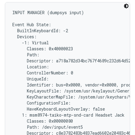
INPUT MANAGER (dumpsys input)

Event Hub State:

  BuiltInKeyboardId: -2

  Devices:

    -1: Virtual

      Classes: 0x40000023

      Path: 
      Descriptor: a718a782d34bc767f4689c232d64d5279
      Location:

      ControllerNumber: 0

      UniqueId: 
      Identifier: bus=0x0000, vendor=0x0000, produc
      KeyLayoutFile: /system/usr/keylayout/Generic.
      KeyCharacterMapFile: /system/usr/keychars/Vir
      ConfigurationFile:

      HaveKeyboardLayoutOverlay: false

    1: msm8974-taiko-mtp-snd-card Headset Jack

      Classes: 0x00000080

      Path: /dev/input/event5

      Descriptor: c8e3782483b4837ead6602e20483c46ff