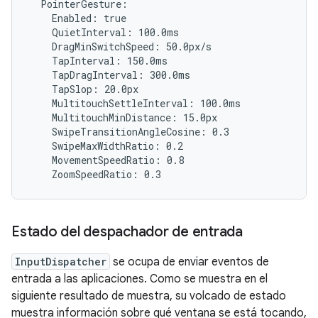
  PointerGesture:

    Enabled: true

    QuietInterval: 100.0ms

    DragMinSwitchSpeed: 50.0px/s

    TapInterval: 150.0ms

    TapDragInterval: 300.0ms

    TapSlop: 20.0px

    MultitouchSettleInterval: 100.0ms

    MultitouchMinDistance: 15.0px

    SwipeTransitionAngleCosine: 0.3

    SwipeMaxWidthRatio: 0.2

    MovementSpeedRatio: 0.8

Estado del despachador de entrada
InputDispatcher
se ocupa de enviar eventos de
entrada a las aplicaciones. Como se muestra en el
siguiente resultado de muestra, su volcado de estado
muestra información sobre qué ventana se está tocando,