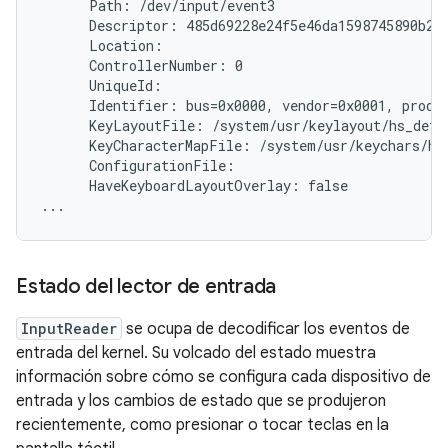
      Path: /dev/input/event3

      Descriptor: 485d69228e24f5e46da1598745890b214
      Location:

      ControllerNumber: 0

      UniqueId:

      Identifier: bus=0x0000, vendor=0x0001, produc
      KeyLayoutFile: /system/usr/keylayout/hs_detec
      KeyCharacterMapFile: /system/usr/keychars/hs_
      ConfigurationFile:

      HaveKeyboardLayoutOverlay: false

Estado del lector de entrada
InputReader
se ocupa de decodificar los eventos de
entrada del kernel. Su volcado del estado muestra
información sobre cómo se configura cada dispositivo de
entrada y los cambios de estado que se produjeron
recientemente, como presionar o tocar teclas en la