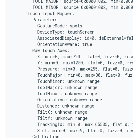
        TOOL_MAJOR: source=0x00001002, min=0.000, 
        TOOL_MINOR: source=0x00001002, min=0.000, 
      Touch Input Mapper:

        Parameters:

          GestureMode: spots

          DeviceType: touchScreen

          AssociatedDisplay: id=0, isExternal=false
          OrientationAware: true

        Raw Touch Axes:

          X: min=0, max=720, flat=0, fuzz=0, resolu
          Y: min=0, max=1280, flat=0, fuzz=0, resol
          Pressure: min=0, max=255, flat=0, fuzz=0,
          TouchMajor: min=0, max=30, flat=0, fuzz=0
          TouchMinor: unknown range

          ToolMajor: unknown range

          ToolMinor: unknown range

          Orientation: unknown range

          Distance: unknown range

          TiltX: unknown range

          TiltY: unknown range

          TrackingId: min=0, max=65535, flat=0, fuz
          Slot: min=0, max=9, flat=0, fuzz=0, resol
        Calibration:
