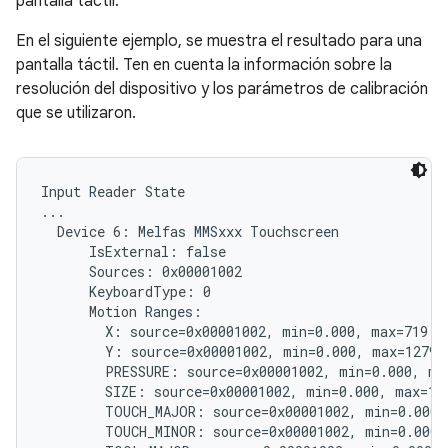
pantalla táctil.
En el siguiente ejemplo, se muestra el resultado para una
pantalla táctil. Ten en cuenta la información sobre la
resolución del dispositivo y los parámetros de calibración
que se utilizaron.
Input Reader State

...

  Device 6: Melfas MMSxxx Touchscreen

      IsExternal: false

      Sources: 0x00001002

      KeyboardType: 0

      Motion Ranges:

        X: source=0x00001002, min=0.000, max=719.00
        Y: source=0x00001002, min=0.000, max=1279.0
        PRESSURE: source=0x00001002, min=0.000, max
        SIZE: source=0x00001002, min=0.000, max=1.0
        TOUCH_MAJOR: source=0x00001002, min=0.000, 
        TOUCH_MINOR: source=0x00001002, min=0.000, 