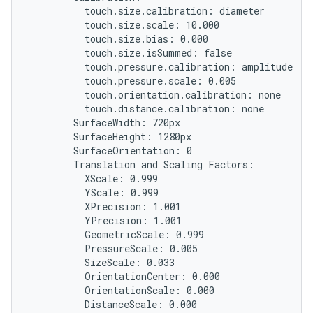
          touch.size.calibration: diameter

          touch.size.scale: 10.000

          touch.size.bias: 0.000

          touch.size.isSummed: false

          touch.pressure.calibration: amplitude

          touch.pressure.scale: 0.005

          touch.orientation.calibration: none

          touch.distance.calibration: none

        SurfaceWidth: 720px

        SurfaceHeight: 1280px

        SurfaceOrientation: 0

        Translation and Scaling Factors:

          XScale: 0.999

          YScale: 0.999

          XPrecision: 1.001

          YPrecision: 1.001

          GeometricScale: 0.999

          PressureScale: 0.005

          SizeScale: 0.033

          OrientationCenter: 0.000

          OrientationScale: 0.000

          DistanceScale: 0.000
