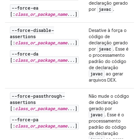
declaração gerado
--force-ea
javac
por
.
[:
class_or_package_name
...]
--force-disable-
Desative à força o
assertions
código de
[:
class_or_package_name
...]
declaração gerado
javac
por
. Esse é
--force-da
o processamento
[:
class_or_package_name
...]
padrão do código
de declaração
javac
ao gerar
arquivos DEX.
--force-passthrough-
Não mude o código
assertions
de declaração
[:
class_or_package_name
...]
gerado por
javac
. Esse é o
--force-pa
processamento
[:
class_or_package_name
...]
padrão do código
de declaração