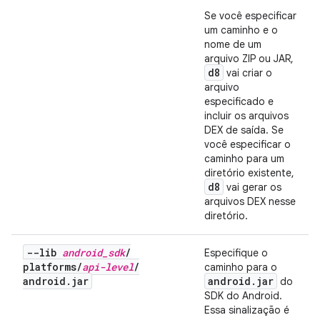
Se você especificar
um caminho e o
nome de um
arquivo ZIP ou JAR,
d8
vai criar o
arquivo
especificado e
incluir os arquivos
DEX de saída. Se
você especificar o
caminho para um
diretório existente,
d8
vai gerar os
arquivos DEX nesse
diretório.
--lib
android
_
sdk
/
Especifique o
platforms
/
api-level
/
caminho para o
android
.
jar
android
.
jar
do
SDK do Android.
Essa sinalização é