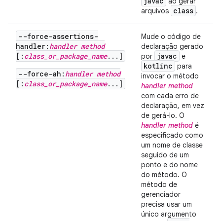
javac
ao gerar
class
arquivos
.
--force-assertions-
Mude o código de
handler:
handler method
declaração gerado
[:
class_or_package_name
...]
javac
por
e
kotlinc
para
--force-ah:
handler method
invocar o método
[:
class_or_package_name
...]
handler method
com cada erro de
declaração, em vez
de gerá-lo. O
handler method
é
especificado como
um nome de classe
seguido de um
ponto e do nome
do método. O
método de
gerenciador
precisa usar um
único argumento