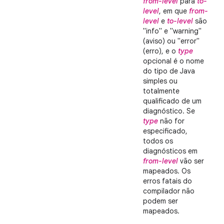
from-level
para
to-
level
, em que
from-
level
e
to-level
são
"info" e "warning"
(aviso) ou "error"
(erro), e o
type
opcional é o nome
do tipo de Java
simples ou
totalmente
qualificado de um
diagnóstico. Se
type
não for
especificado,
todos os
diagnósticos em
from-level
vão ser
mapeados. Os
erros fatais do
compilador não
podem ser
mapeados.