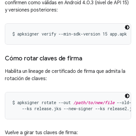
confirmen como válidas en Android 4.0.3 (nivel de API 15)
y versiones posteriores:
Cómo rotar claves de firma
Habilita un lineage de certificado de firma que admita la
rotación de claves:
$ apksigner rotate --out 
/path/to/new/file
 --old-si
    --ks release.jks --new-signer --ks release2.jk
Vuelve a girar tus claves de firma: