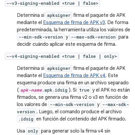
--v3-signing-enabled <true | false>
Determina si
apksigner
firma el paquete de APK
mediante el
Esquema de firma de APK v3
. De forma
predeterminada, la herramienta utiliza los valores de
--min-sdk-version
y
--max-sdk-version
para
decidir cuándo aplicar este esquema de firma.
--v4-signing-enabled <true | false | only>
Determina si
apksigner
firma el paquete de APK
mediante el
Esquema de firma de APK v4
. Este
esquema produce una firma en un archivo separado
(
apk-name
.apk.idsig
). Si
true
y el APK no están
firmados, se genera una firma v2 o v3 en función de
los valores de
--min-sdk-version
y
--max-sdk-
version
. Luego, el comando produce el archivo
.idsig
en función del contenido del APK firmado.
Usa
only
para generar solo la firma v4 sin