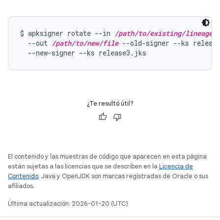
$ apksigner rotate --in 
/path/to/existing/lineage
 \
  --out 
/path/to/new/file
 --old-signer --ks release
  --new-signer --ks release3.jks
¿Te resultó útil?
El contenido y las muestras de código que aparecen en esta página
están sujetas a las licencias que se describen en la
Licencia de
Contenido
. Java y OpenJDK son marcas registradas de Oracle o sus
afiliados.
Última actualización: 2026-01-20 (UTC)