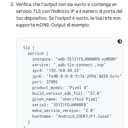
Verifica che l'output non sia vuoto e contenga un
servizio TLS con l'indirizzo IP e il numero di porta del
tuo dispositivo. Se l'output è vuoto, la tua rete non
supporta mDNS. Output di esempio:
tls {

  service {

    instance: "adb-35121FDJH000R8-xyMD0H"

    service: "_adb-tls-connect._tcp"

    ipv4: "192.168.84.23"

    ipv6: "fe80:0:0:0:fc7a:299d:8d38:6c1c"

    port: 37895

    product_model: "Pixel 8"

    build_version_sdk_full: "37.0"

    given_name: "sherifeid Pixel"

    serial: "35121FDJH000R8"

    mdns_service_version: "2.0"

    hostname: "Android_CXUKYJY1.local"

  }

}
