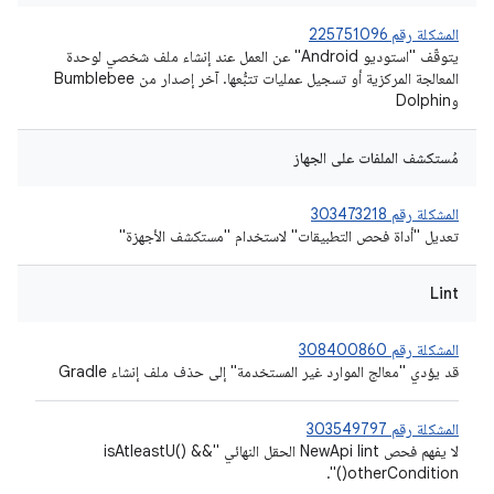
المشكلة رقم 225751096
يتوقّف "استوديو Android" عن العمل عند إنشاء ملف شخصي لوحدة
المعالجة المركزية أو تسجيل عمليات تتبُّعها. آخر إصدار من Bumblebee
وDolphin
مُستكشف الملفات على الجهاز
المشكلة رقم 303473218
تعديل "أداة فحص التطبيقات" لاستخدام "مستكشف الأجهزة"
Lint
المشكلة رقم 308400860
قد يؤدي "معالج الموارد غير المستخدمة" إلى حذف ملف إنشاء Gradle
المشكلة رقم 303549797
لا يفهم فحص NewApi lint الحقل النهائي "isAtleastU() &&
otherCondition()".