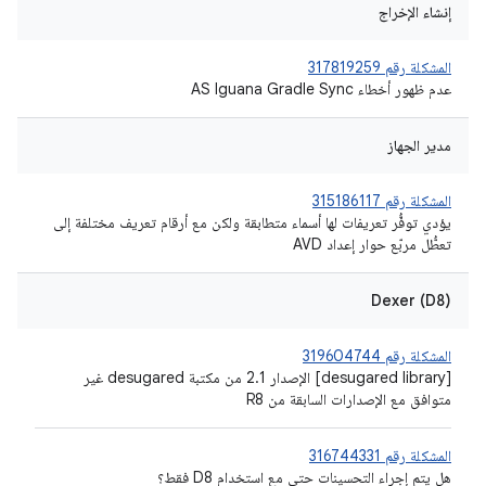
إنشاء الإخراج
المشكلة رقم 317819259
عدم ظهور أخطاء AS Iguana Gradle Sync
مدير الجهاز
المشكلة رقم 315186117
يؤدي توفُّر تعريفات لها أسماء متطابقة ولكن مع أرقام تعريف مختلفة إلى
تعطُّل مربّع حوار إعداد AVD
Dexer (D8)
المشكلة رقم 319604744
[desugared library] الإصدار 2.1 من مكتبة desugared غير
متوافق مع الإصدارات السابقة من R8
المشكلة رقم 316744331
هل يتم إجراء التحسينات حتى مع استخدام D8 فقط؟