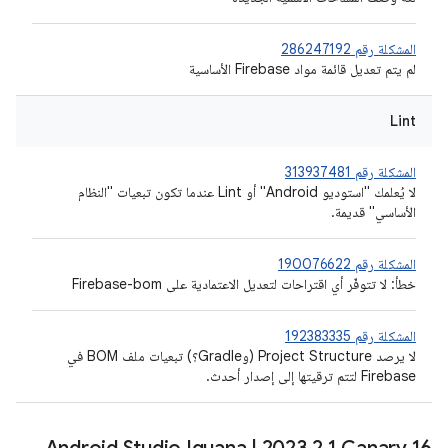
المشكلة رقم 286247192
لم يتم تعديل قائمة مواد Firebase الأساسية
Lint
المشكلة رقم 313937481
لا يُعلمك "استوديو Android" أو Lint عندما تكون تبعيات "النظام
الأساسي" قديمة.
المشكلة رقم 190076622
خطأ: لا تتوفّر أي اقتراحات لتعديل الاعتمادية على Firebase-bom
المشكلة رقم 192383335
لا يرصد Project Structure (وGradle؟) تبعيات ملف BOM في
Firebase لتتم ترقيتها إلى إصدار أحدث.