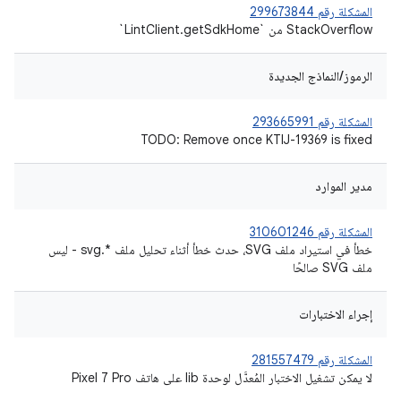
المشكلة رقم 299673844
StackOverflow من `LintClient.getSdkHome`
الرموز/النماذج الجديدة
المشكلة رقم 293665991
TODO: Remove once KTIJ-19369 is fixed
مدير الموارد
المشكلة رقم 310601246
خطأ في استيراد ملف SVG، حدث خطأ أثناء تحليل ملف *.svg - ليس
ملف SVG صالحًا
إجراء الاختبارات
المشكلة رقم 281557479
لا يمكن تشغيل الاختبار المُعدَّل لوحدة lib على هاتف Pixel 7 Pro