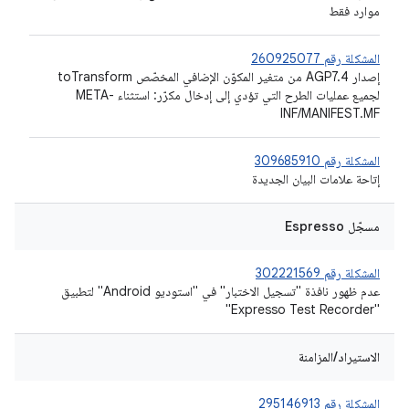
موارد فقط
المشكلة رقم 260925077
إصدار AGP7.4 من متغير المكوّن الإضافي المخصّص toTransform
لجميع عمليات الطرح التي تؤدي إلى إدخال مكرّر: استثناء META-
INF/MANIFEST.MF
المشكلة رقم 309685910
إتاحة علامات البيان الجديدة
مسجّل Espresso
المشكلة رقم 302221569
عدم ظهور نافذة "تسجيل الاختبار" في "استوديو Android" لتطبيق
"Expresso Test Recorder"
الاستيراد/المزامنة
المشكلة رقم 295146913