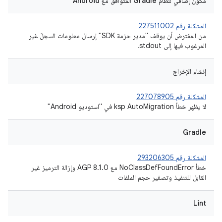
مكوّن إضافي لنظام Gradle المتوافق مع Android
المشكلة رقم 227511002
من المفترض أن يوقف "مدير حزمة SDK" إرسال معلومات السجلّ غير
المرغوب فيها إلى stdout.
إنشاء الإخراج
المشكلة رقم 227078905
لا يظهر خطأ ksp AutoMigration في "استوديو Android"
Gradle
المشكلة رقم 293206305
خطأ NoClassDefFoundError مع AGP 8.1.0 وإزالة الترميز غير
القابل للتنفيذ وتصغير حجم الملفات
Lint