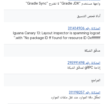
واجهة مستخدم "Gradle JDK" لا تقترح "Gradle Sync"
أداة فحص التنسيق
المشكلة رقم 311414906
Iguana Canary 13: Layout inspector is spamming logcat
with "No package ID ff found for resource ID 0xffffffff."
مدقّق الشبكة
المشكلة رقم 295991498
إتاحة gRPC لمدقّق الشبكة
المراجع
المشكلة رقم 311198257
تعطُّل دقة الموارد عند نقل ملفات الموارد