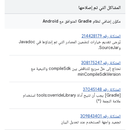
المشاكل التي تم إصلاحها
مكوّن إضافي لنظام Gradle المتوافق مع Android
المشكلة رقم 214428179
يُرجى تقديم خيارات لتضمين المصادر التي تم إنشاؤها في Javadoc
وSourceJar.
المشكلة رقم 308175247
نحتاج إلى حلّ سريع للتناقض بين compileSdk والتبعية مع
minCompileSdkVersion
المشكلة رقم 37045148
[Gradle] يجب أن تتيح أداة tools:overrideLibrary استخدام
علامة النجمة (*)
المشكلة رقم 309843401
تجميد واجهة المستخدم عند تعديل البيان