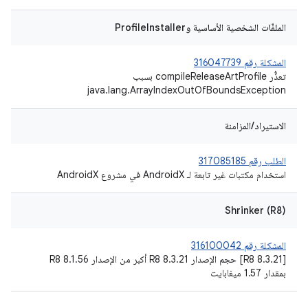
الملفّات الشخصية الأساسية وProfileInstaller
المشكلة رقم 316047739
تعذُّر compileReleaseArtProfile بسبب
java.lang.ArrayIndexOutOfBoundsException
الاستيراد/المزامنة
الطلب رقم 317085185
استخدام مكتبات غير تابعة لـ AndroidX في مشروع AndroidX
Shrinker (R8)
المشكلة رقم 316100042
[R8 8.3.21] حجم الإصدار R8 8.3.21 أكبر من الإصدار R8 8.1.56
بمقدار 1.57 ميغابايت