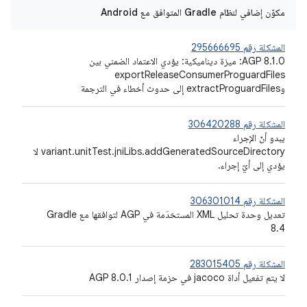
مكوّن إضافي لنظام Gradle المتوافق مع Android
المشكلة رقم 295666695
AGP 8.1.0: ميزة ديناميكية: يؤدي الاعتماد الضمني بين
exportReleaseConsumerProguardFiles
وextractProguardFiles إلى حدوث أخطاء في الترجمة
المشكلة رقم 306420288
يبدو أنّ الإجراء
variant.unitTest.jniLibs.addGeneratedSourceDirectory لا
يؤدي إلى أيّ إجراء.
المشكلة رقم 306301014
تعديل وحدة تحليل XML المستخدَمة في AGP لتوافقها مع Gradle
8.4
المشكلة رقم 283015405
لا يتم تفعيل أداة jacoco في حزمة إصدار AGP 8.0.1