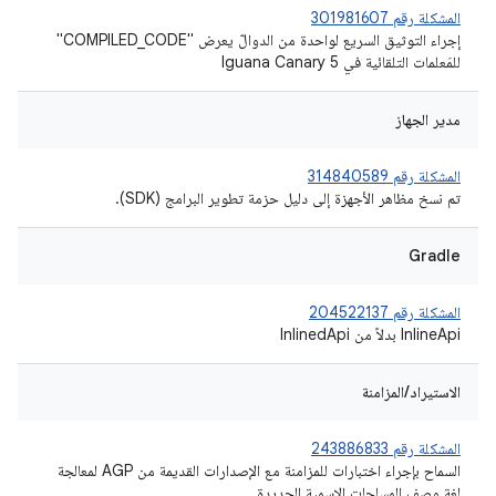
المشكلة رقم 301981607
إجراء التوثيق السريع لواحدة من الدوالّ يعرض "COMPILED_CODE"
للمَعلمات التلقائية في Iguana Canary 5
مدير الجهاز
المشكلة رقم 314840589
تم نسخ مظاهر الأجهزة إلى دليل حزمة تطوير البرامج (SDK).
Gradle
المشكلة رقم 204522137
‎InlineApi بدلاً من ‎InlinedApi
الاستيراد/المزامنة
المشكلة رقم 243886833
السماح بإجراء اختبارات للمزامنة مع الإصدارات القديمة من AGP لمعالجة
لغة وصف المساحات الاسمية الجديدة