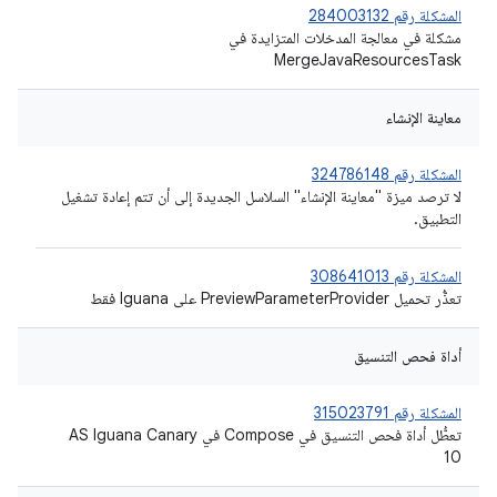
المشكلة رقم 284003132
مشكلة في معالجة المدخلات المتزايدة في
MergeJavaResourcesTask
معاينة الإنشاء
المشكلة رقم 324786148
لا ترصد ميزة "معاينة الإنشاء" السلاسل الجديدة إلى أن تتم إعادة تشغيل
التطبيق.
المشكلة رقم 308641013
تعذُّر تحميل PreviewParameterProvider على Iguana فقط
أداة فحص التنسيق
المشكلة رقم 315023791
تعطُّل أداة فحص التنسيق في Compose في AS Iguana Canary
10