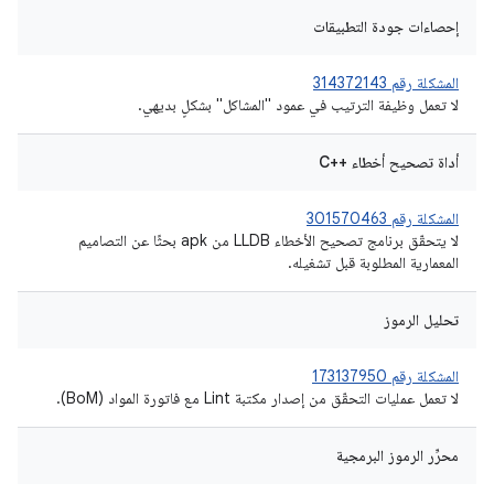
إحصاءات جودة التطبيقات
المشكلة رقم 314372143
لا تعمل وظيفة الترتيب في عمود "المشاكل" بشكلٍ بديهي.
أداة تصحيح أخطاء C++‎
المشكلة رقم 301570463
لا يتحقّق برنامج تصحيح الأخطاء LLDB من apk بحثًا عن التصاميم
المعمارية المطلوبة قبل تشغيله.
تحليل الرموز
المشكلة رقم 173137950
لا تعمل عمليات التحقّق من إصدار مكتبة Lint مع فاتورة المواد (BoM).
محرِّر الرموز البرمجية