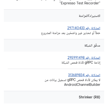
"Expresso Test Recorder"
الاستيراد/المزامنة
المشكلة رقم 297140433
خطأ أو تحذير غير واضحَين بعد مزامنة المشروع
مدقّق الشبكة
المشكلة رقم 295991498
إتاحة gRPC لأداة فحص الشبكة
المشكلة رقم 313689834
لا يمكن لأداة فحص gRPC تسجيل بيانات من
AndroidChannelBuilder
Shrinker (R8)