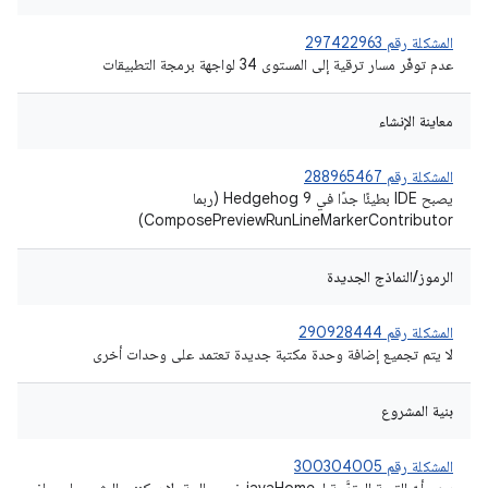
المشكلة رقم 297422963
عدم توفّر مسار ترقية إلى المستوى 34 لواجهة برمجة التطبيقات
معاينة الإنشاء
المشكلة رقم 288965467
يصبح IDE بطيئًا جدًا في Hedgehog 9 (ربما
ComposePreviewRunLineMarkerContributor)
الرموز/النماذج الجديدة
المشكلة رقم 290928444
لا يتم تجميع إضافة وحدة مكتبة جديدة تعتمد على وحدات أخرى
بنية المشروع
المشكلة رقم 300304005