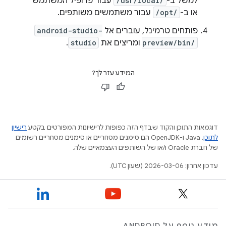
למשל ב-
/usr/local/
עבור פרופיל המשתמש
או ב-
/opt/
עבור משתמשים משותפים.
פותחים טרמינל, עוברים אל
android-studio-
preview/bin/
ומריצים את
studio
.
המידע עזר לך?
דוגמאות התוכן והקוד שבדף הזה כפופות לרישיונות המפורטים בקטע
רישיון
לתוכן
.‏ Java ו-OpenJDK הם סימנים מסחריים או סימנים מסחריים רשומים
של חברת Oracle ו/או של השותפים העצמאיים שלה.
עדכון אחרון: 2026-03-06 (שעון UTC).
מידע נוסף על ANDROID