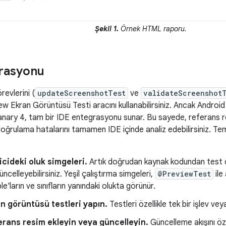
Şekil 1.
Örnek HTML raporu.
rasyonu
evlerini (
updateScreenshotTest
ve
validateScreenshot
Ekran Görüntüsü Testi aracını kullanabilirsiniz. Ancak Android S
ary 4, tam bir IDE entegrasyonu sunar. Bu sayede, referans resi
 doğrulama hatalarını tamamen IDE içinde analiz edebilirsiniz. Tem
cideki oluk simgeleri.
Artık doğrudan kaynak kodundan test ça
üncelleyebilirsiniz. Yeşil çalıştırma simgeleri,
@PreviewTest
ile
'ların ve sınıfların yanındaki olukta görünür.
n görüntüsü testleri yapın.
Testleri özellikle tek bir işlev vey
rans resim ekleyin veya güncelleyin.
Güncelleme akışını öze