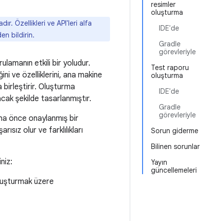
resimler
oluşturma
. Özellikleri ve API'leri alfa
IDE'de
en bildirin.
Gradle
görevleriyle
ulamanın etkili bir yoludur.
Test raporu
ğini ve özelliklerini, ana makine
oluşturma
 birleştirir. Oluşturma
IDE'de
cak şekilde tasarlanmıştır.
Gradle
görevleriyle
aha önce onaylanmış bir
ısız olur ve farklılıkları
Sorun giderme
Bilinen sorunlar
niz:
Yayın
güncellemeleri
luşturmak üzere