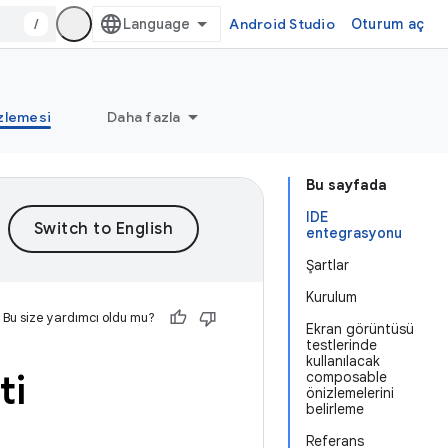
/
Android Studio
Oturum aç
zlemesi
Daha fazla
Bu sayfada
IDE
entegrasyonu
Şartlar
Kurulum
Bu size yardımcı oldu mu?
Ekran görüntüsü
testlerinde
kullanılacak
ti
composable
önizlemelerini
belirleme
Referans