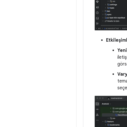
Etkileşim
Yeni
ilet
görse
Vary
tema 
seçeb