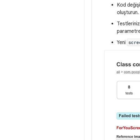
Kod değişi
oluşturun.
Testlerini
parametrele
Yeni
scre