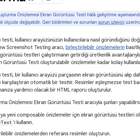
şturma Önizlemesi Ekran Görüntüsü Testi hâlâ geliştirme aşamasındadır
ölçüde değişebilir. Geri bildirimleri ve sorunları
sorun izleyici
üzerind
testi, kullanıcı arayüzünüzün kullanıcılara nasıl göründüğünü doğr
w Screenshot Testing aracı,
birleştirilebilir önizlemelerin
basitli
örüntüsü testleri çalıştırmanın getirdiği üretkenlik avantajlarıyla
 Görüntüsü Testi oluşturulabilir önizlemeler kadar kolay kullanıla
testi, bir kullanıcı arayüzü parçasının ekran görüntüsünü alıp d
karşılaştıran otomatik bir testtir. Resimler eşleşmezse test başar
lmanıza yardımcı olacak bir HTML raporu oluşturulur.
a Önizlemesi Ekran Görüntüsü Testi aracıyla şunları yapabilirsi
a yeni composable önizlemeler için ekran görüntüsü testleri o
wTest
'ı kullanın.
rilebilir önizlemelerden referans resimler oluşturun.