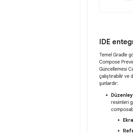
IDE enteg
Temel Gradle gör
Compose Preview 
Güncellemesi Can
çalıştırabilir ve
şunlardır:
Düzenleyi
resimleri g
composable
Ekra
Refe