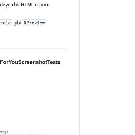
elirleyen bir HTML raporu
Scale
gibi
@Preview