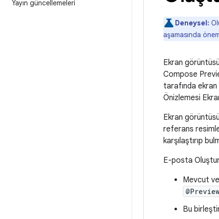
Yayın güncellemeleri
Deneysel:
Olu
aşamasında önemli 
Ekran görüntüsü 
Compose Previe
tarafında ekran g
Önizlemesi Ekran
Ekran görüntüsü 
referans resimle 
karşılaştırıp bu
E-posta Oluşturm
Mevcut vey
@Previe
Bu birleşti