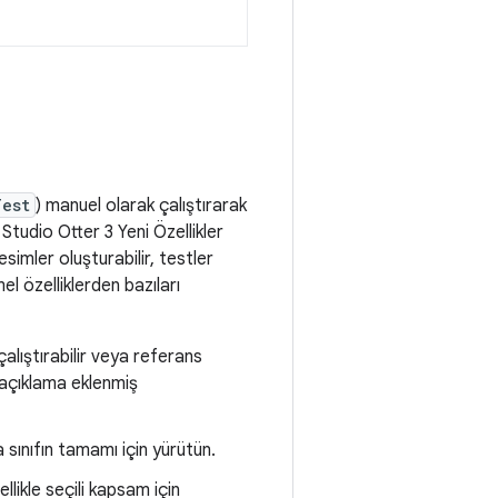
Test
) manuel olarak çalıştırarak
tudio Otter 3 Yeni Özellikler
mler oluşturabilir, testler
el özelliklerden bazıları
lıştırabilir veya referans
 açıklama eklenmiş
a sınıfın tamamı için yürütün.
llikle seçili kapsam için