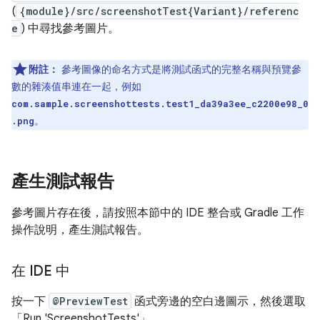
(
{module}/src/screenshotTest{Variant}/referenc
e
) 中尋找參考圖片。
附註：
參考圖像的命名方式是將測試函式的完整名稱與預覽參
數的雜湊值串連在一起，例如
com.sample.screenshottests.test1_da39a3ee_c2200e98_0
。
.png
產生測試報告
參考圖片存在後，請按照本節中的 IDE 整合或 Gradle 工作
操作說明，產生測試報告。
在 IDE 中
按一下
@PreviewTest
函式旁邊的空白邊圖示，然後選取
「Run 'ScreenshotTests'」
。