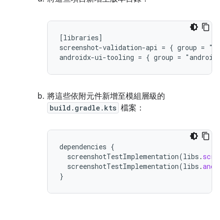
[libraries]

screenshot-validation-api = { group = "c
將這些依附元件新增至模組層級的
build.gradle.kts
檔案：
dependencies
{
screenshotTestImplementation
(
libs
.
scre
screenshotTestImplementation
(
libs
.
andr
}