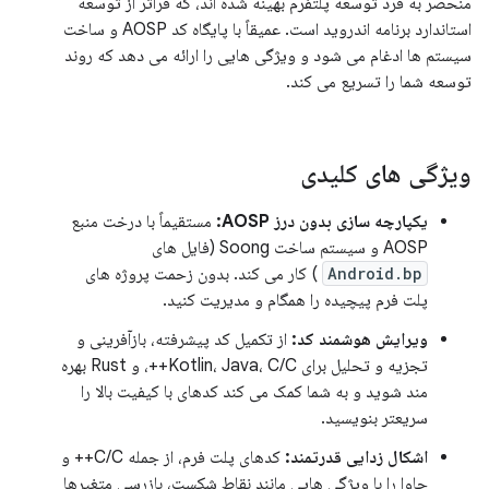
منحصر به فرد توسعه پلتفرم بهینه شده اند، که فراتر از توسعه
استاندارد برنامه اندروید است. عمیقاً با پایگاه کد AOSP و ساخت
سیستم ها ادغام می شود و ویژگی هایی را ارائه می دهد که روند
توسعه شما را تسریع می کند.
ویژگی های کلیدی
یکپارچه سازی بدون درز AOSP:
مستقیماً با درخت منبع
AOSP و سیستم ساخت Soong (فایل های
Android.bp
) کار می کند. بدون زحمت پروژه های
پلت فرم پیچیده را همگام و مدیریت کنید.
ویرایش هوشمند کد:
از تکمیل کد پیشرفته، بازآفرینی و
تجزیه و تحلیل برای Kotlin، Java، C/C++، و Rust بهره
مند شوید و به شما کمک می کند کدهای با کیفیت بالا را
سریعتر بنویسید.
اشکال زدایی قدرتمند:
کدهای پلت فرم، از جمله C/C++ و
جاوا را با ویژگی هایی مانند نقاط شکست، بازرسی متغیرها