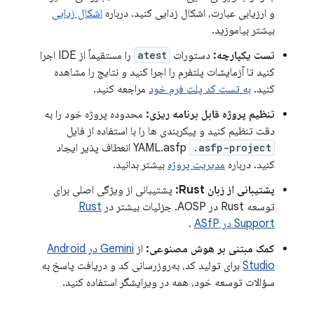
و ارزیابی عبارت، اشکال زدایی کنید. درباره
اشکال زدایی
بیشتر بیاموزید.
تست یکپارچه:
دستورات
atest
را مستقیماً از IDE اجرا
کنید تا آزمایشات پلتفرم را اجرا کنید و نتایج را مشاهده
کنید.
به تست کد پلت فرم خود
مراجعه کنید.
تنظیم پروژه قابل برنامه ریزی:
محدوده پروژه خود را به
دقت تنظیم کنید و پیکربندی ها را با استفاده از فایل
.asfp-project
YAML.asfp
انعطاف پذیر ایجاد
کنید. درباره
مدیریت پروژه
بیشتر بدانید.
پشتیبانی از زبان Rust:
پشتیبانی از ویژگی اصلی برای
توسعه Rust در AOSP. جزئیات بیشتر در
Rust
Support در ASfP
.
کمک مبتنی بر هوش مصنوعی:
از
Gemini در Android
Studio
برای تولید کد، به‌روزرسانی کد و دریافت پاسخ به
سؤالات توسعه خود، همه در ویرایشگر استفاده کنید.