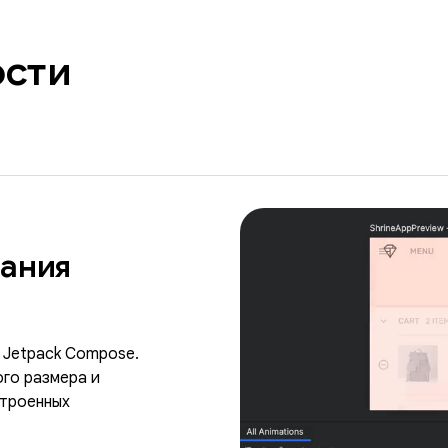
ости
дания
 Jetpack Compose.
го размера и
троенных