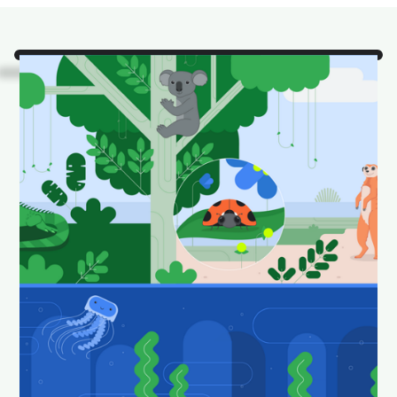
Смотреть!
Это одни из
наших любимых
животных Android
Studio в их
естественной среде
обитания.
Загрузите и установите в качестве обоев,
чтобы ваш рабочий стол выглядел весело и
свежо.