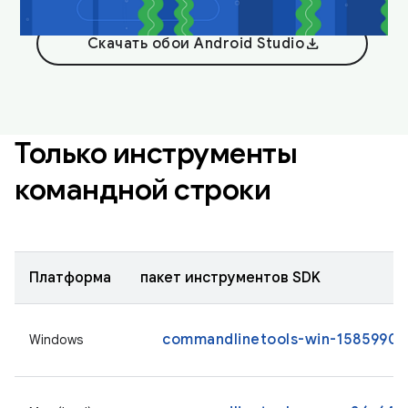
download
Скачать обои Android Studio
Только инструменты
командной строки
Платформа
пакет инструментов SDK
commandlinetools-win-15859902_
Windows