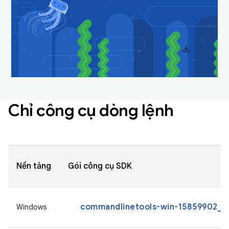
Tải xuống và đặt làm hình nền để màn hình máy tính
luôn trông thú vị và mới mẻ.
download
Tải hình nền Android Studio xuống
Chỉ công cụ dòng lệnh
Nền tảng
Gói công cụ SDK
commandlinetools-win-15859902_la
Windows