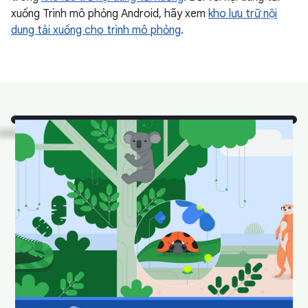
xuống Trình mô phỏng Android, hãy xem
kho lưu trữ nội
dung tải xuống cho trình mô phỏng
.
Nhìn kìa!
Đây là một số
loài động vật Android
Studio mà chúng tôi yêu
thích trong môi trường
sống tự nhiên.