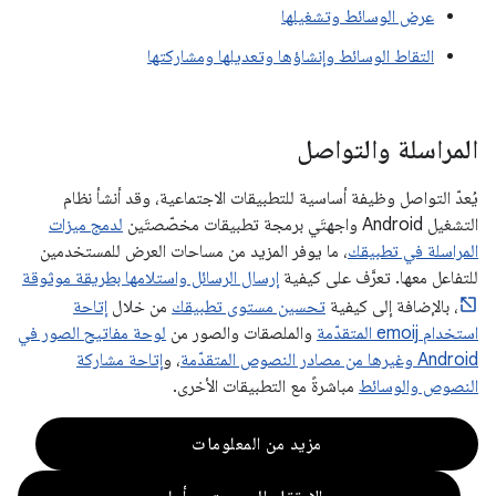
عرض الوسائط وتشغيلها
التقاط الوسائط وإنشاؤها وتعديلها ومشاركتها
المراسلة والتواصل
يُعدّ التواصل وظيفة أساسية للتطبيقات الاجتماعية، وقد أنشأ نظام
التشغيل Android واجهتَي برمجة تطبيقات مخصّصتَين
لدمج ميزات
المراسلة في تطبيقك
، ما يوفر المزيد من مساحات العرض للمستخدمين
للتفاعل معها. تعرَّف على كيفية
إرسال الرسائل واستلامها بطريقة موثوقة
، بالإضافة إلى كيفية
تحسين مستوى تطبيقك
من خلال
إتاحة
استخدام emoij المتقدّمة
والملصقات والصور من
لوحة مفاتيح الصور في
Android وغيرها من مصادر النصوص المتقدّمة
، و
إتاحة مشاركة
النصوص والوسائط
مباشرةً مع التطبيقات الأخرى.
مزيد من المعلومات