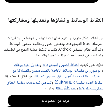
التقاط الوسائط وإنشاؤها وتعديلها ومشاركتها
من الشائع بشكل متزايد أن تتيح تطبيقات التواصل الاجتماعي وتطبيقات
المراسلة التقاط الفيديوهات وتعديل الصور ومعالجة محتوى الوسائط،
وقد أنشأ نظام التشغيل Android مكتبات تبسّط عملية الدمج في تطبيقك
وتساعدك في توفير أحدث ميزات الأجهزة والمنصات.
تعرَّف على كيفية
التقاط الصور والفيديوهات
و
تعديل الفيديوهات
و
الوصول إلى مكتبات الوسائط الخاصة بالمستخدمين
و
المشاركة مع
التطبيقات والخدمات الأخرى
.
ارتقِ بمستوى تطبيقك
من خلال إتاحة ميزة
التقاط الصور بتقنية UltraHDR
و
تسجيل فيديوهات بتقنية النطاق
العالي الديناميكية
و
عدم تأخُّر الغالق
وغير ذلك.
مزيد من المعلومات