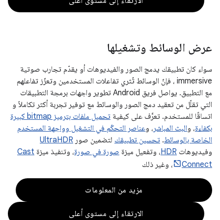
الارتقاء إلى مستوى أعلى
عرض الوسائط وتشغيلها
سواء كان تطبيقك يدمج الصور والفيديوهات أو يقدّم تجارب صوتية
immersive ، فإنّ الوسائط تُثري تفاعلات المستخدمين وتعزّز تفاعلهم
مع التطبيق. يواصل فريق Android تطوير واجهات برمجة التطبيقات
التي تقلّل من تعقيد دمج الصور والوسائط مع توفير تجربة أكثر تكاملاً و
اتساقًا للمستخدم. تعرَّف على كيفية
تحميل ملفات بترميز bitmap كبيرة
بكفاءة
، و
البث المباشر
، و
عناصر التحكّم في التشغيل وواجهة المستخدم
الخاصة بالوسائط
.
تحسين تطبيقك
لتضمين صور
UltraHDR
وفيديوهات
HDR
، وتفعيل ميزة
صورة في صورة
، وتنفيذ ميزة
Cast
Connect
، وغير ذلك
مزيد من المعلومات
الارتقاء إلى مستوى أعلى