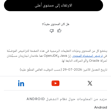
الارتقاء إلى مستوى أعلى
هل كان المحتوى مفيدًا؟
يخضع كل من المحتوى وعيّنات التعليمات البرمجية في هذه الصفحة للتراخيص الموضحّة
في
ترخيص استخدام المحتوى
. إنّ Java وOpenJDK هما علامتان تجاريتان مسجَّلتان
لشركة Oracle و/أو الشركات التابعة لها.
تاريخ التعديل الأخير: 2026-07-29 (حسب التوقيت العالمي المتفَّق عليه)
مزيد من المعلومات حول نظام التشغيل ANDROID
Android