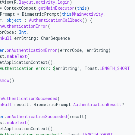
tView
(
R
.
layout
.
activity_login
)
=
ContextCompat
.
getMainExecutor
(
this
)
Prompt
=
BiometricPrompt
(
this
@MainActivity
,
r
,
object
:
AuthenticationCallback
()
{
nAuthenticationError
(
orCode
:
Int
,
nNull
errString
:
CharSequence
er
.
onAuthenticationError
(
errorCode
,
errString
)
st
.
makeText
(
etApplicationContext
(),
Authentication error: 
$
errString
"
,
Toast
.
LENGTH_SHORT
show
()
nAuthenticationSucceeded
(
nNull
result
:
BiometricPrompt
.
AuthenticationResult
?
er
.
onAuthenticationSucceeded
(
result
)
st
.
makeText
(
etApplicationContext
(),
Authentication succeeded!"
,
Toast
.
LENGTH_SHORT