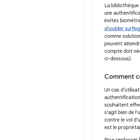
La bibliothèque
une authentifica
invites biométr
shoulder surfing
comme solution 
peuvent attendre
compte doit néc
ci-dessous).
Comment cela
Un cas d'utilisa
authentificatio
souhaitent effec
s'agit bien de l
contre le vol d'
est le propriétai