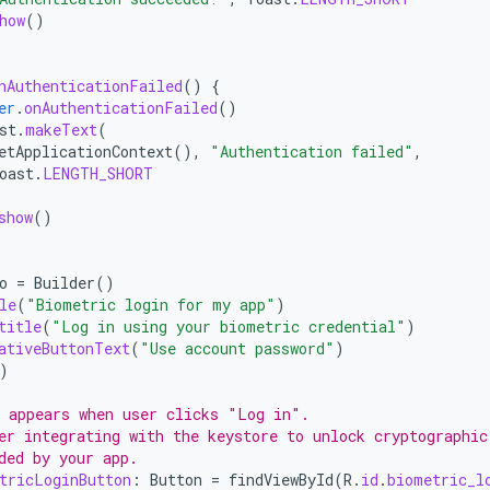
how
()
nAuthenticationFailed
()
{
er
.
onAuthenticationFailed
()
st
.
makeText
(
etApplicationContext
(),
"Authentication failed"
,
oast
.
LENGTH_SHORT
show
()
o
=
Builder
()
le
(
"Biometric login for my app"
)
title
(
"Log in using your biometric credential"
)
ativeButtonText
(
"Use account password"
)
)
 appears when user clicks "Log in".
er integrating with the keystore to unlock cryptographic
ded by your app.
tricLoginButton
:
Button
=
findViewById
(
R
.
id
.
biometric_l