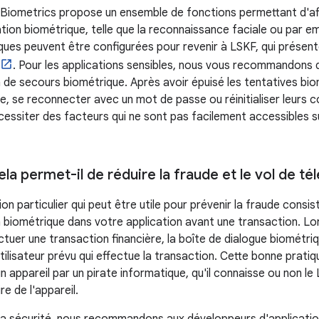
 Biometrics propose un ensemble de fonctions permettant d'af
tion biométrique, telle que la reconnaissance faciale ou par emp
iques peuvent être configurées pour revenir à LSKF, qui présen
. Pour les applications sensibles, nous vous recommandons d
de secours biométrique. Après avoir épuisé les tentatives biomé
, se reconnecter avec un mot de passe ou réinitialiser leurs co
essiter des facteurs qui ne sont pas facilement accessibles su
 permet-il de réduire la fraude et le vol de té
tion particulier qui peut être utile pour prévenir la fraude cons
n biométrique dans votre application avant une transaction. Lor
tuer une transaction financière, la boîte de dialogue biométrique
'utilisateur prévu qui effectue la transaction. Cette bonne prat
un appareil par un pirate informatique, qu'il connaisse ou non le 
re de l'appareil.