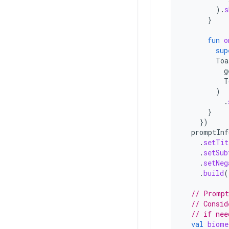
).
s
}
fun
o
sup
Toa
g
T
)
.
}
})
promptInf
.
setTit
.
setSub
.
setNeg
.
build
(
// Prompt
// Consid
// if nee
val
biome