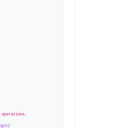
 operations,
ogin
)