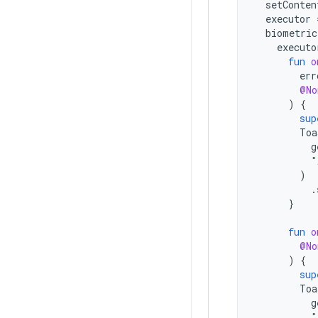
setConten
executor
biometric
executo
fun
o
err
@No
)
{
sup
Toa
g
"
)
.
}
fun
o
@No
)
{
sup
Toa
g
"