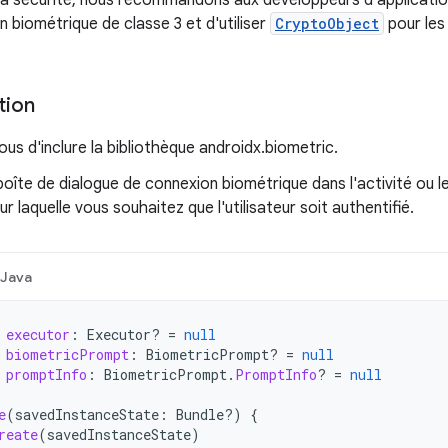
la sécurité, nous recommandons aux développeurs d'applicat
on biométrique de classe 3 et d'utiliser
CryptoObject
pour les
tion
us d'inclure la bibliothèque androidx.biometric.
 boîte de dialogue de connexion biométrique dans l'activité ou l
ur laquelle vous souhaitez que l'utilisateur soit authentifié.
Java
executor
:
Executor? 
=
null
biometricPrompt
:
BiometricPrompt? 
=
null
promptInfo
:
BiometricPrompt
.
PromptInfo
?
=
null
e
(
savedInstanceState
:
Bundle?)
{
reate
(
savedInstanceState
)