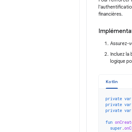
Pour renforcer 
l'authentificati
financières.
Implémenta
Assurez-vo
Incluez la
logique po
Kotlin
private
var
private
var
private
var
fun
onCreat
super
.
onC