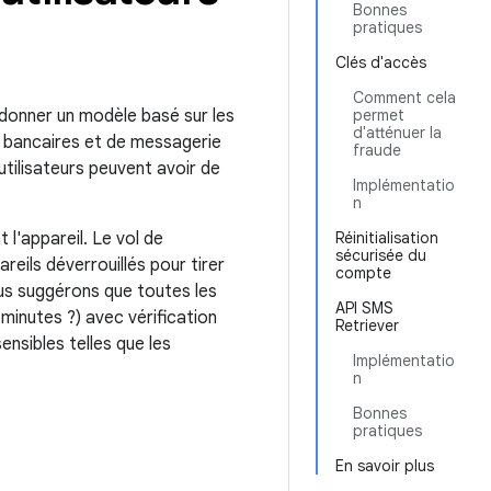
Bonnes
pratiques
Clés d'accès
Comment cela
donner un modèle basé sur les
permet
d'atténuer la
s bancaires et de messagerie
fraude
utilisateurs peuvent avoir de
Implémentatio
n
t l'appareil. Le vol de
Réinitialisation
sécurisée du
eils déverrouillés pour tirer
compte
ous suggérons que toutes les
API SMS
 minutes ?) avec vérification
Retriever
nsibles telles que les
Implémentatio
n
Bonnes
pratiques
En savoir plus