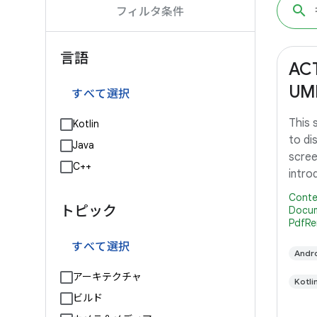
フィルタ条件
言語
AC
UM
すべて選択
This
Kotlin
to di
Java
scree
C++
intro
Lollip
Conte
トピック
Docum
PdfRe
すべて選択
And
アーキテクチャ
Kotli
ビルド