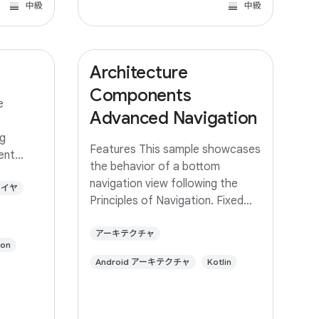
中級
中級
Architecture
Components
e
Advanced Navigation
g
Features This sample showcases
rent
the behavior of a bottom
 same app
navigation view following the
ed with
レイヤ
Principles of Navigation. Fixed
 branch
start destination Navigation
built
state should be represented via
アーキテクチャ
ion
a stack of destinations The Up
Android アーキテクチャ
Kotlin
button never exits your app Up
and Back