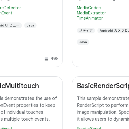
with the system display 
reDetector
MediaCodec
rendering and finally rende
nEvent
MediaExtractor
TimeAnimator
TextureView.
oid UI ビュー
Java
メディア
Android カメラ
Java
中級
icMultitouch
BasicRenderScri
e demonstrates the use of
This sample demonstrate
nEvent properties to keep
RenderScript to perform
 of individual touches
image manipulation. Specif
s multiple touch events.
it allows users to dynamic
adjust the saturation for
nEvent
RenderScript