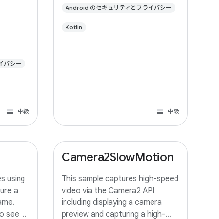
Android のセキュリティとプライバシー
Kotlin
ライバシー
中級
中級
Camera2SlowMotion
s using
This sample captures high-speed
ure a
video via the Camera2 API
ame.
including displaying a camera
o see a
preview and capturing a high-