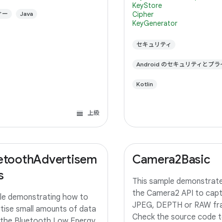
KeyStore
サー
Java
Cipher
KeyGenerator
セキュリティ
Android のセキュリティとプ
Kotlin
上級
etoothAdvertisem
Camera2Basic
s
This sample demonstrate
the Camera2 API to capt
e demonstrating how to
JPEG, DEPTH or RAW fr
tise small amounts of data
Check the source code t
 the Bluetooth Low Energy