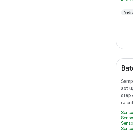
Andr
Bat
Sampl
set u
step 
count
Senso
Senso
Senso
Senso