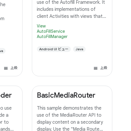
use of the Autofill Framework. It
the
includes implementations of
client Activities with views that
om
should be autofilled, and a
View
Service that can provide autofill
AutoFillService
AutoFillManager
data to client Activities.
Android UI ビュー
Java
va
上級
上級
oder
BasicMediaRouter
to use
This sample demonstrates the
de a
use of the MediaRouter API to
r to
display content on a secondary
mands
display. Use the "Media Route