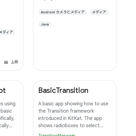
frame
Action Item" in the ActionBar to
r it to a
select an output device. If your
Android カメラとメディア
メディア
device supports Miracast
Java
wireless displays, you may need
とメディア
to
上級
pt
BasicTransition
s using
A basic app showing how to use
 basic
the Transition framework
ically,
introduced in KitKat. The app
ally
shows radioboxes to select
 an
between different Scenes, and
TransitionManager