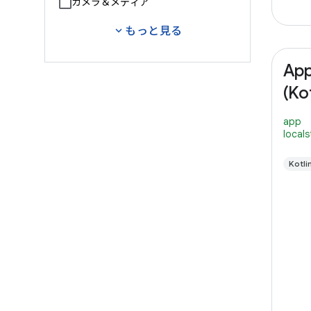
カメラ＆メディア
expand_more
もっと見る
App
(Kot
app
local
Kotli