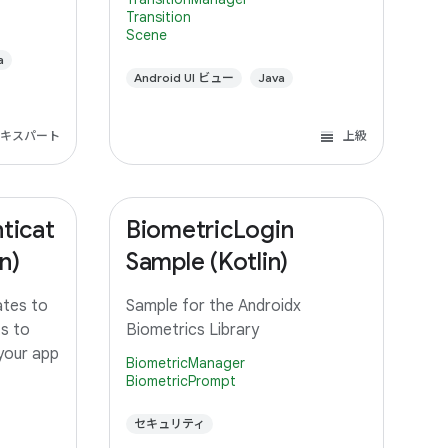
ustom
uses various ways to transition
Transition
Scene
orms the
between them.
unning
a
Android UI ビュー
Java
キスパート
上級
ticat
BiometricLogin
n)
Sample (Kotlin)
ates to
Sample for the Androidx
ts to
Biometrics Library
 your app
BiometricManager
BiometricPrompt
セキュリティ