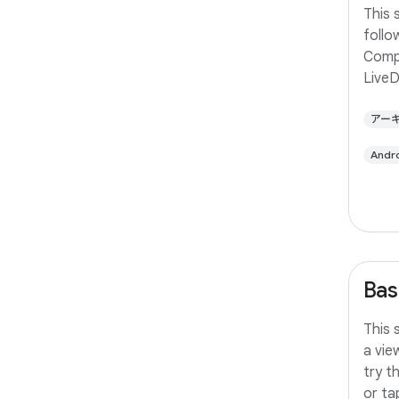
This 
follo
Comp
Live
アー
And
Bas
This 
a vie
try t
or ta