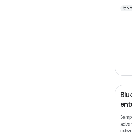
セン
Blu
ent
Sampl
adver
using