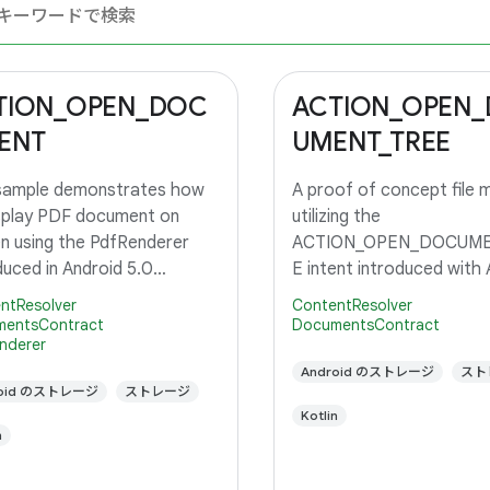
TION_OPEN_DOC
ACTION_OPEN
ENT
UMENT_TREE
 sample demonstrates how
A proof of concept file 
splay PDF document on
utilizing the
n using the PdfRenderer
ACTION_OPEN_DOCUME
duced in Android 5.0
E intent introduced with 
op.
5.0, API level 21.
ntResolver
ContentResolver
entsContract
DocumentsContract
nderer
Android のストレージ
スト
roid のストレージ
ストレージ
Kotlin
n