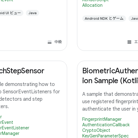
image using a slider. A c
Allocation
RenderScript kernel perf
oid UI ビュー
Java
saturation adjustment, r
Android NDK とゲーム
Jav
中級
エ
chStepSensor
BiometricAuthen
ion Sample (Kotli
e demonstrating how to
p SensorEventListeners for
A sample that demonstr
detectors and step
use registered fingerprin
ers.
authenticate the user in
r
FingerprintManager
rEvent
AuthenticationCallback
rEventListener
CryptoObject
rManager
KeyGenParameterSpec