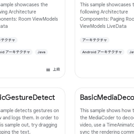
sample showcases the
This sample showcases 
wing Architecture
following Architecture
onents: Room ViewModels
Components: Paging Ro
Data
ViewModels LiveData
キテクチャ
アーキテクチャ
roid アーキテクチャ
Java
Android アーキテクチャ
Ja
上級
icGestureDetect
BasicMediaDec
sample detects gestures on
This sample shows how 
w and logs them. In order to
the MediaCoder to deco
his sample out, try dragging
video, use a TimeAnimato
pping the text.
sync the rendering com