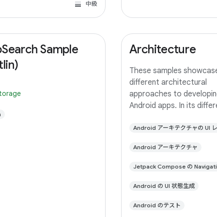
中級
Search Sample
Architecture
lin)
These samples showcas
different architectural
storage
approaches to developin
Android apps. In its diffe
n
branches you'll find the
(a TODO app) implement
Android アーキテクチャの UI 
small differences. In this
Android アーキテクチャ
you'll find: User Interface 
with Jetpack
Jetpack Compose の Navigat
Android の UI 状態生成
Android のテスト