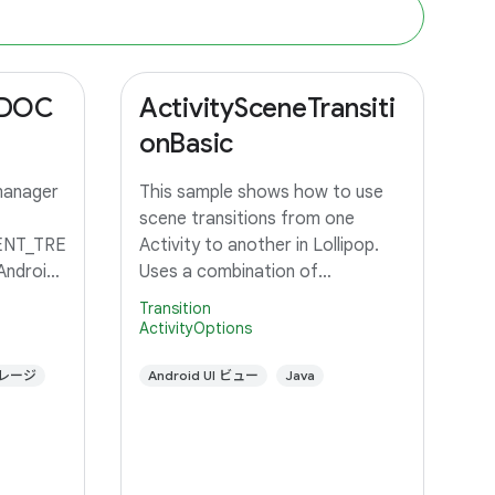
_DOC
ActivitySceneTransiti
onBasic
manager
This sample shows how to use
scene transitions from one
NT_TRE
Activity to another in Lollipop.
Android
Uses a combination of
changeImageTransform and
Transition
changeBounds to transition a
ActivityOptions
grid of images to an Activity with
レージ
a large image and detail text.
Android UI ビュー
Java