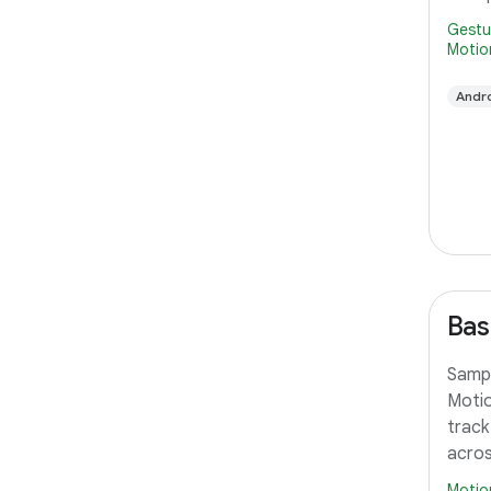
Gestu
Motio
Andr
Bas
Sampl
Motio
track
acros
Motio