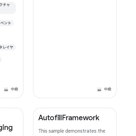
テクチャ
 イベント
ータレイヤ
中級
中級
AutofillFramework
ging
This sample demonstrates the