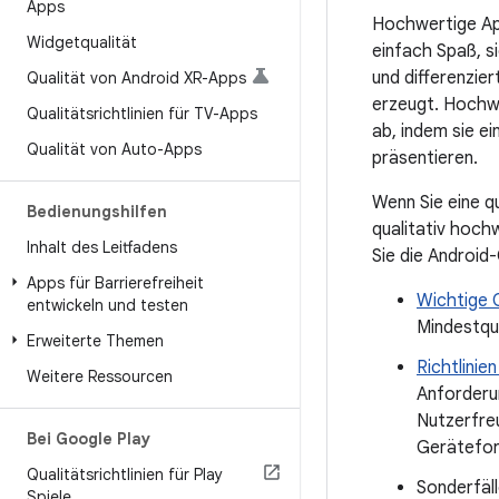
Apps
Hochwertige App
Widgetqualität
einfach Spaß, s
und differenzie
Qualität von Android XR-Apps
erzeugt. Hochw
Qualitätsrichtlinien für TV-Apps
ab, indem sie ei
Qualität von Auto-Apps
präsentieren.
Wenn Sie eine q
Bedienungshilfen
qualitativ hoch
Inhalt des Leitfadens
Sie die Android-
Apps für Barrierefreiheit
Wichtige Q
entwickeln und testen
Mindestqua
Erweiterte Themen
Richtlinie
Weitere Ressourcen
Anforderu
Nutzerfre
Bei Google Play
Gerätefor
Qualitätsrichtlinien für Play
Sonderfälle
Spiele