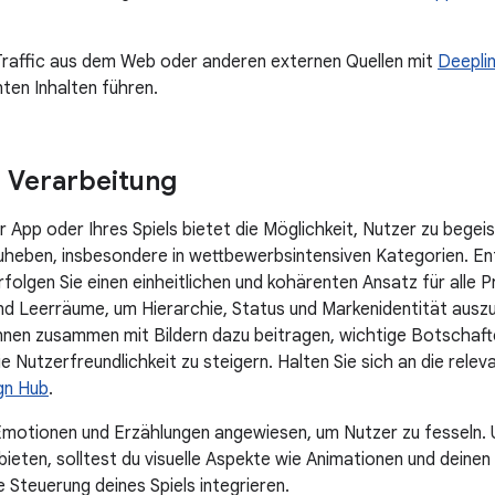
Traffic aus dem Web oder anderen externen Quellen mit
Deepli
nten Inhalten führen.
 Verarbeitung
r App oder Ihres Spiels bietet die Möglichkeit, Nutzer zu begei
heben, insbesondere in wettbewerbsintensiven Kategorien. Entwi
erfolgen Sie einen einheitlichen und kohärenten Ansatz für alle
d Leerräume, um Hierarchie, Status und Markenidentität ausz
nen zusammen mit Bildern dazu beitragen, wichtige Botschaft
ie Nutzerfreundlichkeit zu steigern. Halten Sie sich an die rele
gn Hub
.
 Emotionen und Erzählungen angewiesen, um Nutzer zu fesseln. 
 bieten, solltest du visuelle Aspekte wie Animationen und deinen G
 Steuerung deines Spiels integrieren.