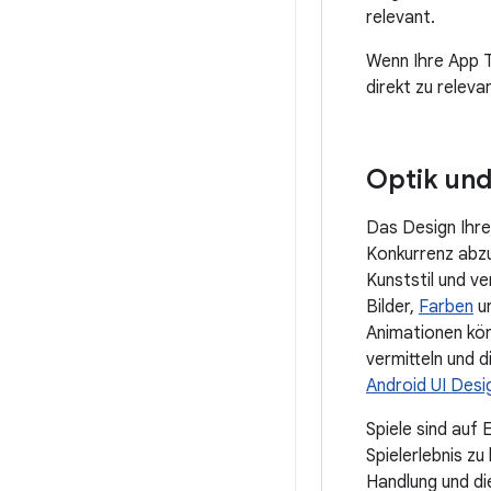
relevant.
Wenn Ihre App 
direkt zu releva
Optik und
Das Design Ihre
Konkurrenz abzu
Kunststil und v
Bilder,
Farben
un
Animationen kön
vermitteln und d
Android UI Desi
Spiele sind auf
Spielerlebnis zu
Handlung und die