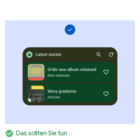
check_circle
Das sollten Sie tun