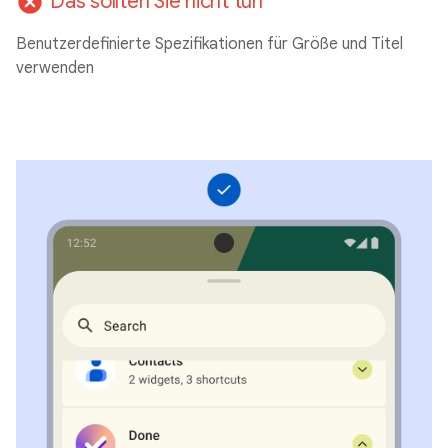
cancel
Das sollten Sie nicht tun
Benutzerdefinierte Spezifikationen für Größe und Titel
verwenden