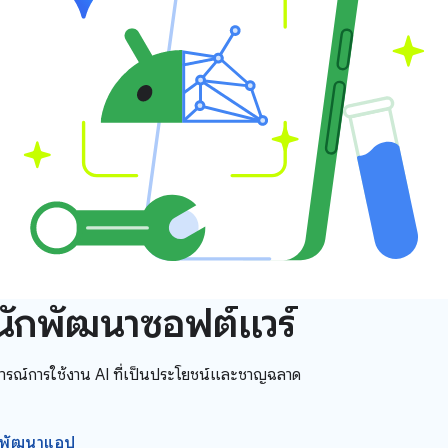
ือนักพัฒนาซอฟต์แวร์
รณ์การใช้งาน AI ที่เป็นประโยชน์และชาญฉลาด
นักพัฒนาแอป