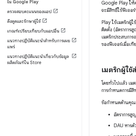
ใน Google Play
Google Play ให้
จะมีสิทธิ์ใช้ฟีเจอ
ตรวจสอบคะแนนของแอป
ดึงดูดและรักษาผู้ใช้
Play ใช้เมตริกผู
ติดตั้ง (อัตราการส
เกณฑ์เปรียบเทียบกับแอปอื่น
เมตริกประสบการณ
แนวทางปฏิบัติแนะนำสำหรับการเผย
ของฟีเจอร์เมื่อเท
แพร่
แนวทางปฏิบัติแนะนำเกี่ยวกับข้อมูล
ผลิตภัณฑ์ใน Store
เมตริกผู้ใช
โดยทั่วไปแล้ว เมต
การกำหนดการมีสิท
ข้อกําหนดด้านคุณภ
อัตราการสูญ
DAU หารด้