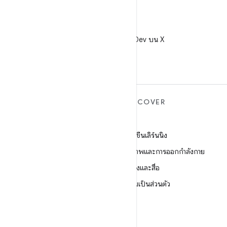
X
ติดตาม @AndroidDev บน X
ANDROID เพิ่มเติม
DISCOVER
Android
เกม
Android สำหรับองค์กร
แมชชีนเลิร์นนิง
ความปลอดภัย
สุขภาพและการออกกำลังกาย
ซอร์ส
กล้องและสื่อ
ข่าว
ความเป็นส่วนตัว
บล็อก
5G
พอดแคสต์