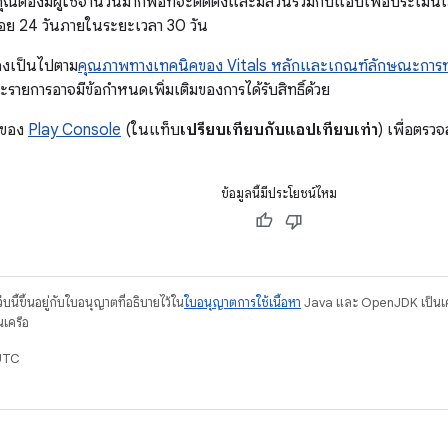
ุณต้องมีผู้ใช้จำนวนมากพอที่จะติดตั้งและมีส่วนร่วมกับแอปเพื่อประเมินเ
้อย 24 วันภายในระยะเวลา 30 วัน
องเป็นไปตาม
คุณภาพทางเทคนิคของ Vitals หลักและเกณฑ์ลักษณะการทำง
ะรายการอาจมีข้อกำหนดเพิ่มเติมของการได้รับสิทธิ์ด้วย
ของ
Play Console
(ในแท็บ
เปรียบเทียบกับแอปเทียบเท่า
) เพื่อตรว
ข้อมูลนี้มีประโยชน์ไหม
บนี้ขึ้นอยู่กับใบอนุญาตที่อธิบายไว้ใน
ใบอนุญาตการใช้เนื้อหา
Java และ OpenJDK เป็นเคร
นเครือ
UTC